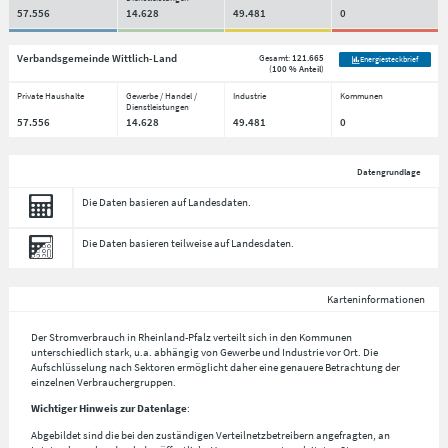
57.556
14.628
49.481
0
Verbandsgemeinde Wittlich-Land
Gesamt:
121.665
Energiesteckbrief
(
100 % Anteil
)
Private Haushalte
Gewerbe / Handel /
Industrie
Kommunen
Dienstleistungen
57.556
14.628
49.481
0
Datengrundlage
Die Daten basieren auf Landesdaten.
Die Daten basieren teilweise auf Landesdaten.
Karteninformationen
Der Stromverbrauch in Rheinland-Pfalz verteilt sich in den Kommunen
unterschiedlich stark, u.a. abhängig von Gewerbe und Industrie vor Ort. Die
Aufschlüsselung nach
Sektoren
ermöglicht daher eine genauere Betrachtung der
einzelnen Verbrauchergruppen.
Wichtiger Hinweis zur Datenlage
:
Abgebildet sind die bei den zuständigen Verteilnetzbetreibern angefragten, an