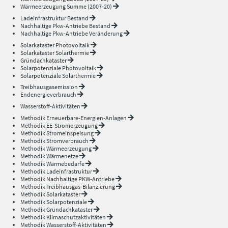
Wärmeerzeugung Summe (2007-20)
Ladeinfrastruktur Bestand
Nachhaltige Pkw-Antriebe Bestand
Nachhaltige Pkw-Antriebe Veränderung
Solarkataster Photovoltaik
Solarkataster Solarthermie
Gründachkataster
Solarpotenziale Photovoltaik
Solarpotenziale Solarthermie
Treibhausgasemission
Endenergieverbrauch
Wasserstoff-Aktivitäten
Methodik Erneuerbare-Energien-Anlagen
Methodik EE-Stromerzeugung
Methodik Stromeinspeisung
Methodik Stromverbrauch
Methodik Wärmeerzeugung
Methodik Wärmenetze
Methodik Wärmebedarfe
Methodik Ladeinfrastruktur
Methodik Nachhaltige PKW-Antriebe
Methodik Treibhausgas-Bilanzierung
Methodik Solarkataster
Methodik Solarpotenziale
Methodik Gründachkataster
Methodik Klimaschutzaktivitäten
Methodik Wasserstoff-Aktivitäten