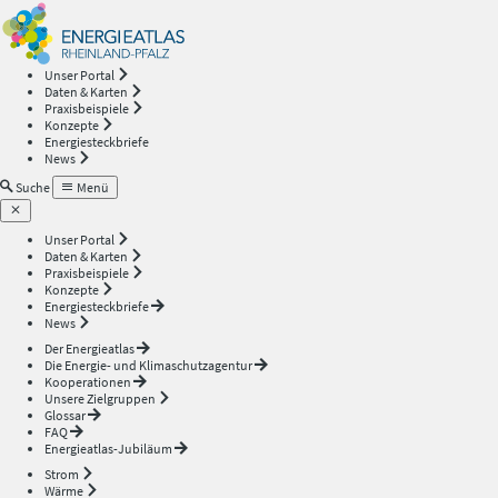
Energieatlas
—
Unser Portal
Daten & Karten
Rheinland-
Praxisbeispiele
Konzepte
Energiesteckbriefe
Pfalz
News
Suche
Menü
Unser Portal
Daten & Karten
Praxisbeispiele
Konzepte
Energiesteckbriefe
News
Der Energieatlas
Die Energie- und Klimaschutzagentur
Kooperationen
Unsere Zielgruppen
Glossar
FAQ
Energieatlas-Jubiläum
Strom
Wärme