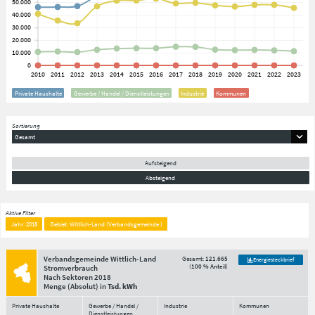
Private Haushalte
Gewerbe / Handel / Dienstleistungen
Industrie
Kommunen
Sortierung
Gesamt
Aufsteigend
Absteigend
Aktive Filter
Jahr: 2018
Gebiet: Wittlich-Land (Verbandsgemeinde )
Verbandsgemeinde Wittlich-Land
Gesamt:
121.665
Energiesteckbrief
(
100 % Anteil
)
Stromverbrauch
Nach Sektoren
2018
Menge
(Absolut)
in
Tsd. kWh
Private Haushalte
Gewerbe / Handel /
Industrie
Kommunen
Dienstleistungen