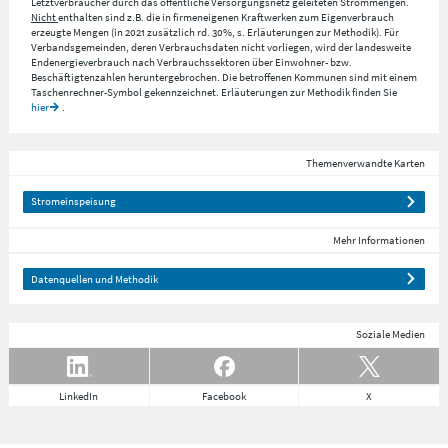
Letztverbraucher durch das öffentliche Versorgungsnetz geleiteten Strommengen.
Nicht
enthalten sind z.B. die in firmeneigenen Kraftwerken zum Eigenverbrauch
erzeugte Mengen (in 2021 zusätzlich rd. 30%, s. Erläuterungen zur Methodik). Für
Verbandsgemeinden, deren Verbrauchsdaten nicht vorliegen, wird der landesweite
Endenergieverbrauch nach Verbrauchssektoren über Einwohner- bzw.
Beschäftigtenzahlen heruntergebrochen. Die betroffenen Kommunen sind mit einem
Taschenrechner-Symbol gekennzeichnet. Erläuterungen zur Methodik finden Sie
hier
.
Themenverwandte Karten
Stromeinspeisung
Mehr Informationen
Datenquellen und Methodik
Soziale Medien
LinkedIn
Facebook
X