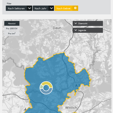
Filter
Nach Sektoren
Nach Jahr
Nach Gebiet
Absolut
Übersicht
Pro 1000 EW
Legende
Pro km²