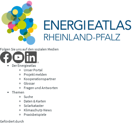
Folgen Sie uns auf den sozialen Medien
Der Energieatlas
Unser Portal
Projekt melden
Kooperationspartner
Glossar
Fragen und Antworten
Themen
Suche
Daten & Karten
Solarkataster
Klimaschutz-News
Praxisbeispiele
Gefördert durch