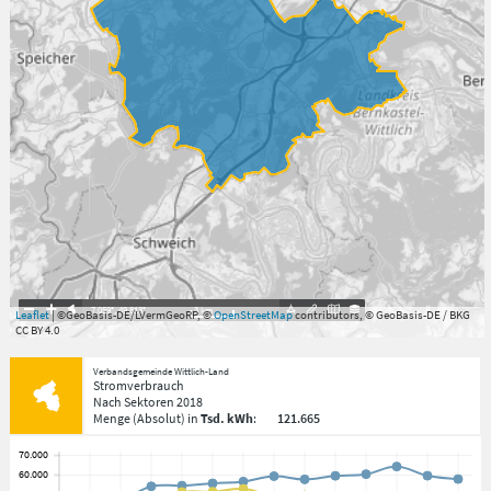
7.059°
,
49.813°
3
km
Leaflet
| ©GeoBasis-DE/LVermGeoRP, ©
OpenStreetMap
contributors, © GeoBasis-DE / BKG
CC BY 4.0
Verbandsgemeinde Wittlich-Land
Stromverbrauch
Nach Sektoren
2018
Menge
(Absolut)
in
Tsd. kWh
:
121.665