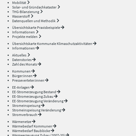
Mobilität
Solar- und Gründachkataster
THG-Bilanzierung
Wasserstoff
Datenquellen und Methodik
Übersichtskarte Praxisbeispiele
Informationen
Projekte melden
Übersichtskarte Kommunale Klimaschutzaktivitäten
Informationen
Aktuelles
Datenstories
Zahl des Monats
Kommunen
Bürger:innen
Presseverteter:innen
EE-Anlagen
EE-Stromerzeugung Bestand
EE-Stromerzeugung Zubau
EE-Stromerzeugung Veränderung
Stromeinspeisung
Stromeinspeisung Veränderung
Stromverbrauch
Wärmenetze
Wärmebedarf Kommunen
Wärmebedarf Baublöcke
Wärmeerzeugung Zubau (2007-20)