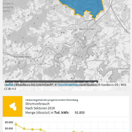
7.059°
,
49.813°
3
km
Leaflet
| ©GeoBasis-DE/LVermGeoRP, ©
OpenStreetMap
contributors, © GeoBasis-DE / BKG
CC BY 4.0
Verbandsgemeinde Langenlonsheim-Stromberg
Stromverbrauch
Nach Sektoren
2018
Menge
(Absolut)
in
Tsd. kWh
:
91.850