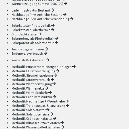
Wärmeerzeugung Summe (2007-20)
Ladeinfrastruktur Bestand
Nachhaltige Pkw-Antriebe Bestand
Nachhaltige Pkw-Antriebe Veränderung
Solarkataster Photovoltaik
Solarkataster Solarthermie
Gründachkataster
Solarpotenziale Photovoltaik
Solarpotenziale Solarthermie
Treibhausgasemission
Endenergieverbrauch
Wasserstoff-Aktivitäten
Methodik Erneuerbare-Energien-Anlagen
Methodik EE-Stromerzeugung
Methodik Stromeinspeisung
Methodik Stromverbrauch
Methodik Wärmeerzeugung
Methodik Wärmenetze
Methodik Wärmebedarfe
Methodik Ladeinfrastruktur
Methodik Nachhaltige PKW-Antriebe
Methodik Treibhausgas-Bilanzierung
Methodik Solarkataster
Methodik Solarpotenziale
Methodik Gründachkataster
Methodik Klimaschutzaktivitäten
Methodik Wasserstoff-Aktivitäten