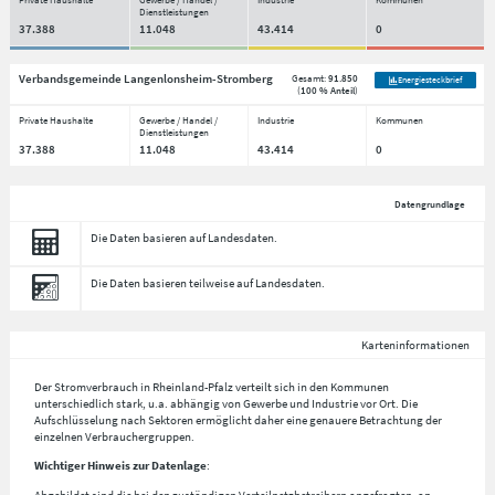
Dienstleistungen
37.388
11.048
43.414
0
Verbandsgemeinde Langenlonsheim-Stromberg
Gesamt:
91.850
Energiesteckbrief
(
100 % Anteil
)
Private Haushalte
Gewerbe / Handel /
Industrie
Kommunen
Dienstleistungen
37.388
11.048
43.414
0
Datengrundlage
Die Daten basieren auf Landesdaten.
Die Daten basieren teilweise auf Landesdaten.
Karteninformationen
Der Stromverbrauch in Rheinland-Pfalz verteilt sich in den Kommunen
unterschiedlich stark, u.a. abhängig von Gewerbe und Industrie vor Ort. Die
Aufschlüsselung nach
Sektoren
ermöglicht daher eine genauere Betrachtung der
einzelnen Verbrauchergruppen.
Wichtiger Hinweis zur Datenlage
:
Abgebildet sind die bei den zuständigen Verteilnetzbetreibern angefragten, an