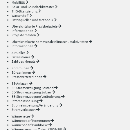
Mobilität
Solar- und Gründachkataster
THG-Bilanzierung
Wasserstoff
Datenquellen und Methodik
Übersichtskarte Praxisbeispiele
Informationen
Projekte melden
Übersichtskarte Kommunale Klimaschutzaktivitäten
Informationen
Aktuelles
Datenstories
Zahl des Monats
Kommunen
Bürger:innen
Presseverteter:innen
EE-Anlagen
EE-Stromerzeugung Bestand
EE-Stromerzeugung Zubau
EE-Stromerzeugung Veränderung
Stromeinspeisung
Stromeinspeisung Veränderung
Stromverbrauch
Wärmenetze
Wärmebedarf Kommunen
Wärmebedarf Baublöcke
Wärmeerzeugung Zubau (2007-20)