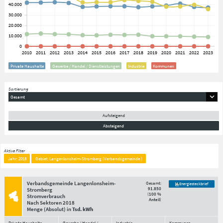
Private Haushalte
Gewerbe / Handel / Dienstleistungen
Industrie
Kommunen
Sortierung
Gesamt
Aufsteigend
Absteigend
Aktive Filter
Jahr: 2018
Gebiet: Langenlonsheim-Stromberg (Verbandsgemeinde )
Verbandsgemeinde Langenlonsheim-
Gesamt:
Energiesteckbrief
91.850
Stromberg
(
100 %
Stromverbrauch
Anteil
)
Nach Sektoren
2018
Menge
(Absolut)
in
Tsd. kWh
Private Haushalte
Gewerbe / Handel /
Industrie
Kommunen