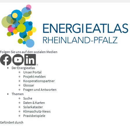
Folgen Sie uns auf den sozialen Medien
Der Energieatlas
Unser Portal
Projekt melden
Kooperationspartner
Glossar
Fragen und Antworten
Themen
Suche
Daten & Karten
Solarkataster
Klimaschutz-News
Praxisbeispiele
Gefördert durch