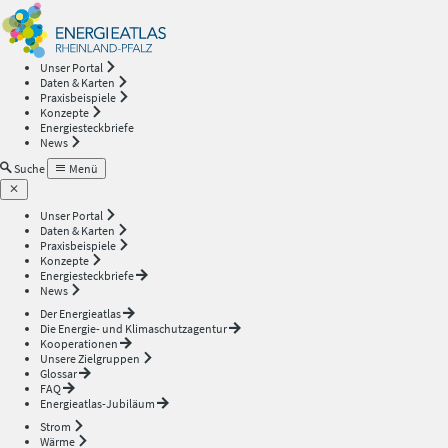
Energieatlas
—
Unser Portal
Daten & Karten
Rheinland-
Praxisbeispiele
Konzepte
Energiesteckbriefe
Pfalz
News
Suche
Menü
Unser Portal
Daten & Karten
Praxisbeispiele
Konzepte
Energiesteckbriefe
News
Der Energieatlas
Die Energie- und Klimaschutzagentur
Kooperationen
Unsere Zielgruppen
Glossar
FAQ
Energieatlas-Jubiläum
Strom
Wärme