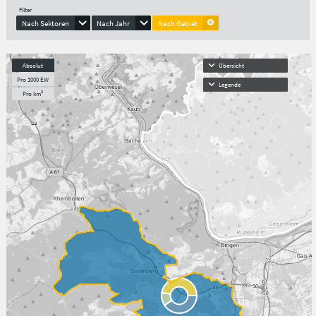
Filter
Nach Sektoren
Nach Jahr
Nach Gebiet
Absolut
Übersicht
Pro 1000 EW
Legende
Pro km²