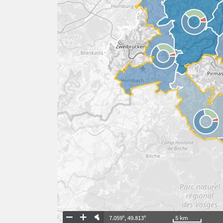
7.059°
,
49.813°
5
km