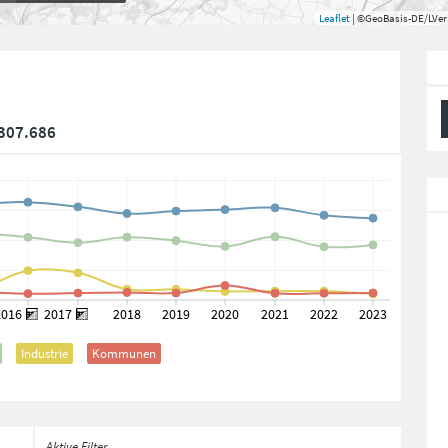
Leaflet
| ©GeoBasis-DE/LVe
307.686
Industrie
Kommunen
Aktive Filter