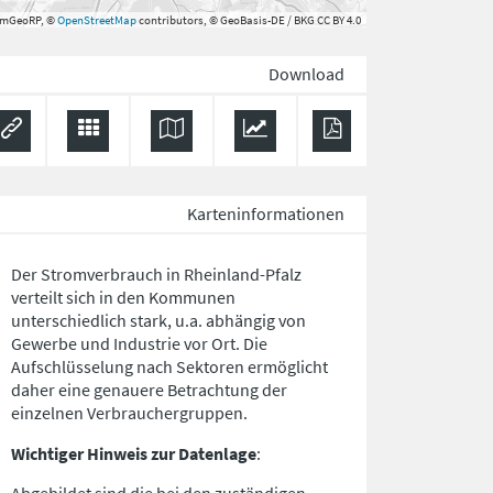
rmGeoRP, ©
OpenStreetMap
contributors, © GeoBasis-DE / BKG CC BY 4.0
Download
Karteninformationen
Der Stromverbrauch in Rheinland-Pfalz
verteilt sich in den Kommunen
unterschiedlich stark, u.a. abhängig von
Gewerbe und Industrie vor Ort. Die
Aufschlüsselung nach
Sektoren
ermöglicht
daher eine genauere Betrachtung der
einzelnen Verbrauchergruppen.
Wichtiger Hinweis zur Datenlage
: