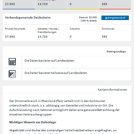
17.943
13.719
0
343
Verbandsgemeinde Deidesheim
Gesamt:
32.005
Energiesteckbrief
(
100 % Anteil
)
Private Haushalte
Gewerbe / Handel /
Industrie
Kommunen
Dienstleistungen
17.943
13.719
0
343
Datengrundlage
Die Daten basieren auf Landesdaten.
Die Daten basieren teilweise auf Landesdaten.
Karteninformationen
Der Stromverbrauch in Rheinland-Pfalz verteilt sich in den Kommunen
unterschiedlich stark, u.a. abhängig von Gewerbe und Industrie vor Ort. Die
Aufschlüsselung nach
Sektoren
ermöglicht daher eine genauere Betrachtung der
einzelnen Verbrauchergruppen.
Wichtiger Hinweis zur Datenlage
:
Abgebildet sind die bei den zuständigen Verteilnetzbetreibern angefragten, an