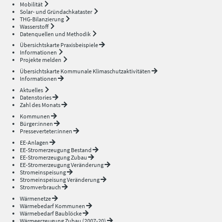
Mobilität
Solar- und Gründachkataster
THG-Bilanzierung
Wasserstoff
Datenquellen und Methodik
Übersichtskarte Praxisbeispiele
Informationen
Projekte melden
Übersichtskarte Kommunale Klimaschutzaktivitäten
Informationen
Aktuelles
Datenstories
Zahl des Monats
Kommunen
Bürger:innen
Presseverteter:innen
EE-Anlagen
EE-Stromerzeugung Bestand
EE-Stromerzeugung Zubau
EE-Stromerzeugung Veränderung
Stromeinspeisung
Stromeinspeisung Veränderung
Stromverbrauch
Wärmenetze
Wärmebedarf Kommunen
Wärmebedarf Baublöcke
Wärmeerzeugung Zubau (2007-20)