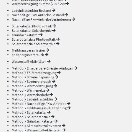
Wärmeerzeugung Summe (2007-20)
Ladeinfrastruktur Bestand
Nachhaltige Pkw-Antriebe Bestand
Nachhaltige Pkw-Antriebe Veränderung
Solarkataster Photovoltaik
Solarkataster Solarthermie
Gründachkataster
Solarpotenziale Photovoltaik
Solarpotenziale Solarthermie
Treibhausgasemission
Endenergieverbrauch
Wasserstoff-Aktivitäten
Methodik Erneuerbare-Energien-Anlagen
Methodik EE-Stromerzeugung
Methodik Stromeinspeisung
Methodik Stromverbrauch
Methodik Wärmeerzeugung
Methodik Wärmenetze
Methodik Wärmebedarfe
Methodik Ladeinfrastruktur
Methodik Nachhaltige PKW-Antriebe
Methodik Treibhausgas-Bilanzierung
Methodik Solarkataster
Methodik Solarpotenziale
Methodik Gründachkataster
Methodik Klimaschutzaktivitäten
Methodik Wasserstoff-Aktivitäten