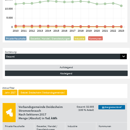
Private Haushalte
Gewerbe / Handel / Dienstleistungen
Industrie
Kommunen
Sortierung
Gesamt
Aufsteigend
Absteigend
Aktive Filter
Jahr: 2017
Gebiet: Deidesheim (Verbandsgemeinde )
Verbandsgemeinde Deidesheim
Gesamt:
32.005
Energiesteckbrief
(
100 % Anteil
)
Stromverbrauch
Nach Sektoren
2017
Menge
(Absolut)
in
Tsd. kWh
Private Haushalte
Gewerbe / Handel /
Industrie
Kommunen
Dienstleistungen