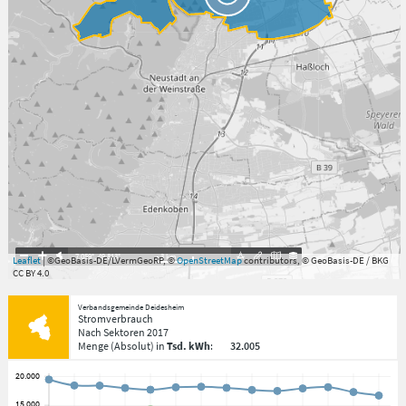
7.059°
,
49.813°
3
km
Leaflet
| ©GeoBasis-DE/LVermGeoRP, ©
OpenStreetMap
contributors, © GeoBasis-DE / BKG
CC BY 4.0
Verbandsgemeinde Deidesheim
Stromverbrauch
Nach Sektoren
2017
Menge
(Absolut)
in
Tsd. kWh
:
32.005