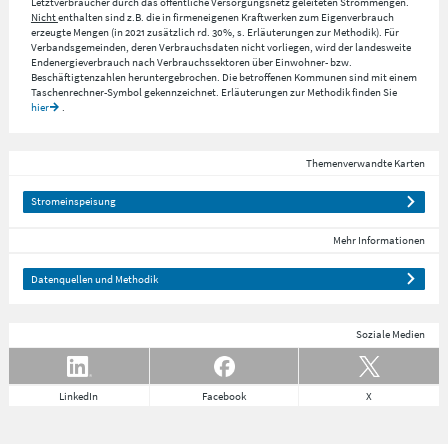
Letztverbraucher durch das öffentliche Versorgungsnetz geleiteten Strommengen.
Nicht
enthalten sind z.B. die in firmeneigenen Kraftwerken zum Eigenverbrauch
erzeugte Mengen (in 2021 zusätzlich rd. 30%, s. Erläuterungen zur Methodik). Für
Verbandsgemeinden, deren Verbrauchsdaten nicht vorliegen, wird der landesweite
Endenergieverbrauch nach Verbrauchssektoren über Einwohner- bzw.
Beschäftigtenzahlen heruntergebrochen. Die betroffenen Kommunen sind mit einem
Taschenrechner-Symbol gekennzeichnet. Erläuterungen zur Methodik finden Sie
hier
.
Themenverwandte Karten
Stromeinspeisung
Mehr Informationen
Datenquellen und Methodik
Soziale Medien
LinkedIn
Facebook
X