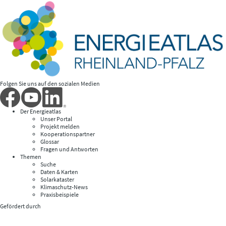
Folgen Sie uns auf den sozialen Medien
Der Energieatlas
Unser Portal
Projekt melden
Kooperationspartner
Glossar
Fragen und Antworten
Themen
Suche
Daten & Karten
Solarkataster
Klimaschutz-News
Praxisbeispiele
Gefördert durch