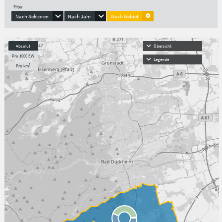
Filter
Nach Sektoren
Nach Jahr
Nach Gebiet
Absolut
Übersicht
Pro 1000 EW
Legende
Pro km²