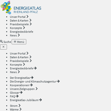
Energieatlas
—
Unser Portal
Daten & Karten
Rheinland-
Praxisbeispiele
Konzepte
Energiesteckbriefe
Pfalz
News
Suche
Menü
Unser Portal
Daten & Karten
Praxisbeispiele
Konzepte
Energiesteckbriefe
News
Der Energieatlas
Die Energie- und Klimaschutzagentur
Kooperationen
Unsere Zielgruppen
Glossar
FAQ
Energieatlas-Jubiläum
Strom
Wärme