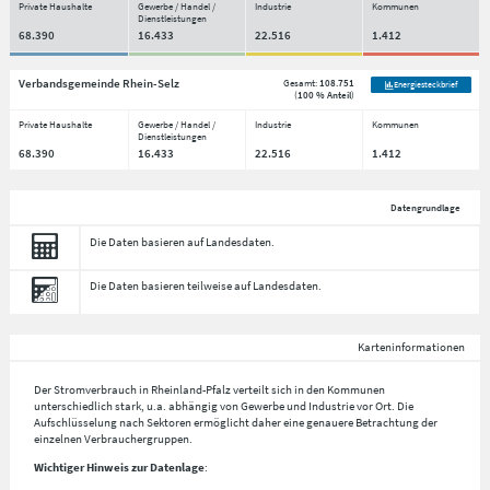
Private Haushalte
Gewerbe / Handel /
Industrie
Kommunen
Dienstleistungen
68.390
16.433
22.516
1.412
Verbandsgemeinde Rhein-Selz
Gesamt:
108.751
Energiesteckbrief
(
100 % Anteil
)
Private Haushalte
Gewerbe / Handel /
Industrie
Kommunen
Dienstleistungen
68.390
16.433
22.516
1.412
Datengrundlage
Die Daten basieren auf Landesdaten.
Die Daten basieren teilweise auf Landesdaten.
Karteninformationen
Der Stromverbrauch in Rheinland-Pfalz verteilt sich in den Kommunen
unterschiedlich stark, u.a. abhängig von Gewerbe und Industrie vor Ort. Die
Aufschlüsselung nach
Sektoren
ermöglicht daher eine genauere Betrachtung der
einzelnen Verbrauchergruppen.
Wichtiger Hinweis zur Datenlage
: