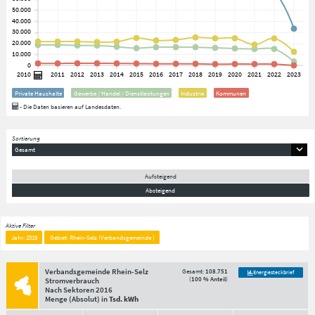
Private Haushalte
Gewerbe / Handel / Dienstleistungen
Industrie
Kommunen
- Die Daten basieren auf Landesdaten.
Sortierung
Gesamt
Aufsteigend
Absteigend
Aktive Filter
Jahr: 2016
Gebiet: Rhein-Selz (Verbandsgemeinde )
Verbandsgemeinde Rhein-Selz
Gesamt:
108.751
Energiesteckbrief
(
100 % Anteil
)
Stromverbrauch
Nach Sektoren
2016
Menge
(Absolut)
in
Tsd. kWh