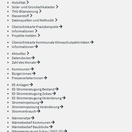
Mobilität
Solar- und Gründachkataster
THG-Bilanzierung
Wasserstoff
Datenquellen und Methodik
Übersichtskarte Praxisbeispiele
Informationen
Projekte melden
Übersichtskarte Kommunale Klimaschutzaktivitäten
Informationen
Aktuelles
Datenstories
Zahl des Monats
Kommunen
Bürger:innen
Presseverteter:innen
EE-Anlagen
EE-Stromerzeugung Bestand
EE-Stromerzeugung Zubau
EE-Stromerzeugung Veränderung
Stromeinspeisung
Stromeinspeisung Veränderung
Stromverbrauch
Wärmenetze
Wärmebedarf Kommunen
Wärmebedarf Baublöcke
Wärmeerzeugung Zubau (2007-20)