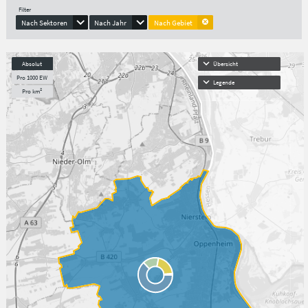
Filter
Nach Sektoren
Nach Jahr
Nach Gebiet
Absolut
Übersicht
Pro 1000 EW
Legende
Pro km²