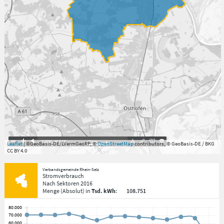
7.059°
,
49.813°
3
km
Leaflet
| ©GeoBasis-DE/LVermGeoRP, ©
OpenStreetMap
contributors, © GeoBasis-DE / BKG
CC BY 4.0
Verbandsgemeinde Rhein-Selz
Stromverbrauch
Nach Sektoren
2016
Menge
(Absolut)
in
Tsd. kWh
:
108.751