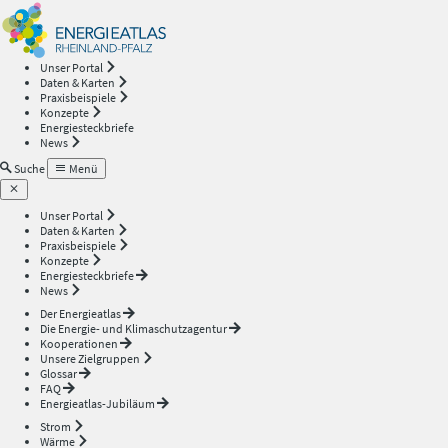
Energieatlas
—
Unser Portal
Daten & Karten
Rheinland-
Praxisbeispiele
Konzepte
Energiesteckbriefe
Pfalz
News
Suche
Menü
Unser Portal
Daten & Karten
Praxisbeispiele
Konzepte
Energiesteckbriefe
News
Der Energieatlas
Die Energie- und Klimaschutzagentur
Kooperationen
Unsere Zielgruppen
Glossar
FAQ
Energieatlas-Jubiläum
Strom
Wärme