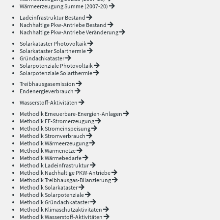
Wärmeerzeugung Summe (2007-20)
Ladeinfrastruktur Bestand
Nachhaltige Pkw-Antriebe Bestand
Nachhaltige Pkw-Antriebe Veränderung
Solarkataster Photovoltaik
Solarkataster Solarthermie
Gründachkataster
Solarpotenziale Photovoltaik
Solarpotenziale Solarthermie
Treibhausgasemission
Endenergieverbrauch
Wasserstoff-Aktivitäten
Methodik Erneuerbare-Energien-Anlagen
Methodik EE-Stromerzeugung
Methodik Stromeinspeisung
Methodik Stromverbrauch
Methodik Wärmeerzeugung
Methodik Wärmenetze
Methodik Wärmebedarfe
Methodik Ladeinfrastruktur
Methodik Nachhaltige PKW-Antriebe
Methodik Treibhausgas-Bilanzierung
Methodik Solarkataster
Methodik Solarpotenziale
Methodik Gründachkataster
Methodik Klimaschutzaktivitäten
Methodik Wasserstoff-Aktivitäten