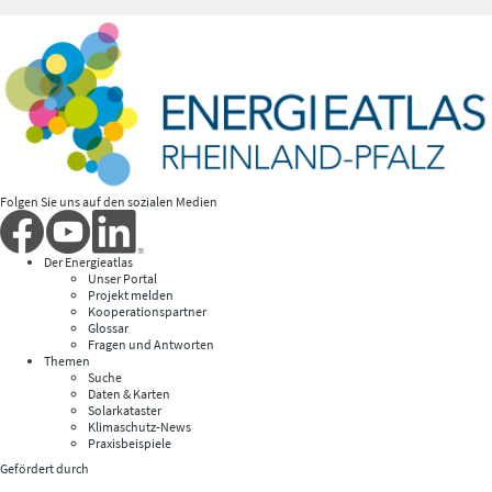
Folgen Sie uns auf den sozialen Medien
Der Energieatlas
Unser Portal
Projekt melden
Kooperationspartner
Glossar
Fragen und Antworten
Themen
Suche
Daten & Karten
Solarkataster
Klimaschutz-News
Praxisbeispiele
Gefördert durch