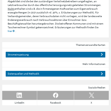
Abgebildet sind die bei den zuständigen Verteilnetzbetreibern angefragten, an
Letztverbraucher durch das öffentliche Versorgungsnetz geleiteten Strommengen.
Nicht
enthalten sind z.B. die in firmeneigenen Kraftwerken zum Eigenverbrauch
erzeugte Mengen (in 2021 zusätzlich rd. 30%, s. Erläuterungen zur Methodik). Für
Verbandsgemeinden, deren Verbrauchsdaten nicht vorliegen, wird der landesweite
Endenergieverbrauch nach Verbrauchssektoren über Einwohner- bzw.
Beschäftigtenzahlen heruntergebrochen. Die betroffenen Kommunen sind mit einem
Taschenrechner-Symbol gekennzeichnet. Erläuterungen zur Methodik finden Sie
hier
.
Themenverwandte Karten
Stromeinspeisung
Mehr Informationen
Datenquellen und Methodik
Soziale Medien
LinkedIn
Facebook
X