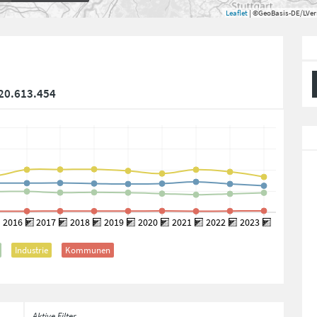
Leaflet
| ©GeoBasis-DE/LVe
20.613.454
Industrie
Kommunen
Aktive Filter