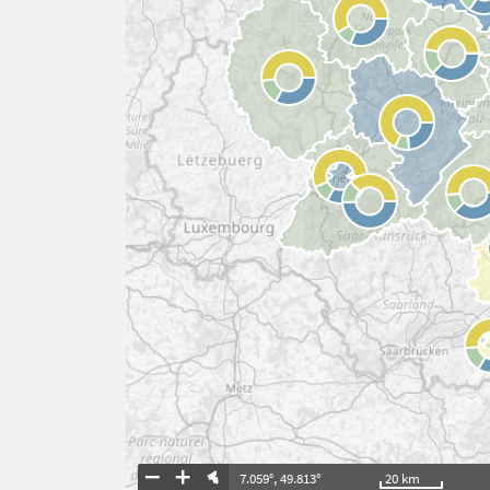
7.059°
,
49.813°
20
km