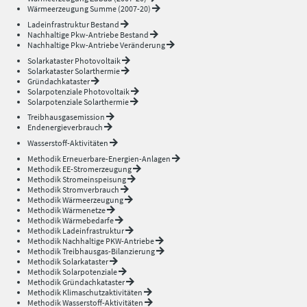
Wärmeerzeugung Summe (2007-20)
Ladeinfrastruktur Bestand
Nachhaltige Pkw-Antriebe Bestand
Nachhaltige Pkw-Antriebe Veränderung
Solarkataster Photovoltaik
Solarkataster Solarthermie
Gründachkataster
Solarpotenziale Photovoltaik
Solarpotenziale Solarthermie
Treibhausgasemission
Endenergieverbrauch
Wasserstoff-Aktivitäten
Methodik Erneuerbare-Energien-Anlagen
Methodik EE-Stromerzeugung
Methodik Stromeinspeisung
Methodik Stromverbrauch
Methodik Wärmeerzeugung
Methodik Wärmenetze
Methodik Wärmebedarfe
Methodik Ladeinfrastruktur
Methodik Nachhaltige PKW-Antriebe
Methodik Treibhausgas-Bilanzierung
Methodik Solarkataster
Methodik Solarpotenziale
Methodik Gründachkataster
Methodik Klimaschutzaktivitäten
Methodik Wasserstoff-Aktivitäten