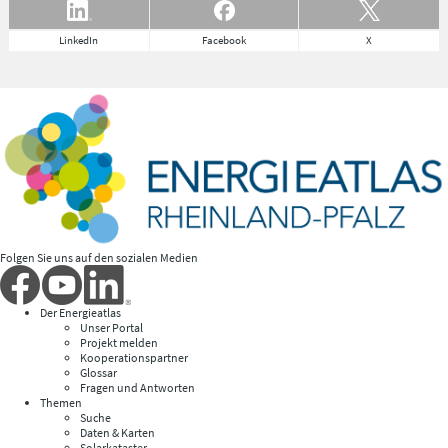
LinkedIn
Facebook
X
Folgen Sie uns auf den sozialen Medien
Der Energieatlas
Unser Portal
Projekt melden
Kooperationspartner
Glossar
Fragen und Antworten
Themen
Suche
Daten & Karten
Solarkataster