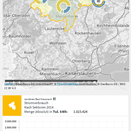
7.059°
,
49.813°
5
km
Leaflet
| ©GeoBasis-DE/LVermGeoRP, ©
OpenStreetMap
contributors, © GeoBasis-DE / BKG
CC BY 4.0
Landkreis Bad Kreuznach
Stromverbrauch
Nach Sektoren
2014
Menge
(Absolut)
in
Tsd. kWh
:
1.023.424