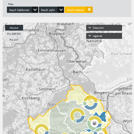
Filter
Nach Sektoren
Nach Jahr
Nach Gebiet
Absolut
Übersicht
Pro 1000 EW
Legende
Pro km²