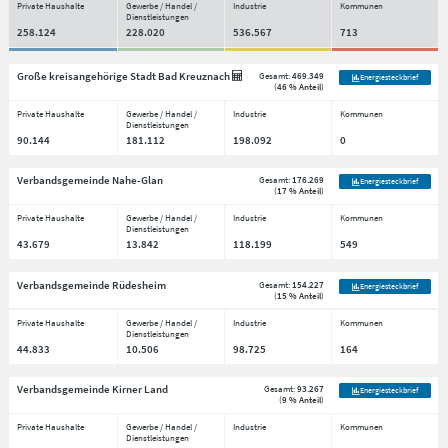
Private Haushalte
Gewerbe / Handel /
Industrie
Kommunen
Dienstleistungen
258.124
228.020
536.567
713
Große kreisangehörige Stadt Bad Kreuznach
Gesamt:
469.349
Energiesteckbrief
(
46 % Anteil
)
Private Haushalte
Gewerbe / Handel /
Industrie
Kommunen
Dienstleistungen
90.144
181.112
198.092
0
Verbandsgemeinde Nahe-Glan
Gesamt:
176.269
Energiesteckbrief
(
17 % Anteil
)
Private Haushalte
Gewerbe / Handel /
Industrie
Kommunen
Dienstleistungen
43.679
13.842
118.199
549
Verbandsgemeinde Rüdesheim
Gesamt:
154.227
Energiesteckbrief
(
15 % Anteil
)
Private Haushalte
Gewerbe / Handel /
Industrie
Kommunen
Dienstleistungen
44.833
10.506
98.725
164
Verbandsgemeinde Kirner Land
Gesamt:
93.267
Energiesteckbrief
(
9 % Anteil
)
Private Haushalte
Gewerbe / Handel /
Industrie
Kommunen
Dienstleistungen