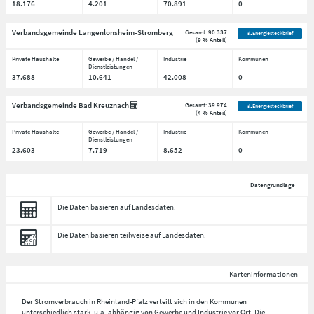
18.176
4.201
70.891
0
Verbandsgemeinde Langenlonsheim-Stromberg
Gesamt:
90.337
Energiesteckbrief
(
9 % Anteil
)
Private Haushalte
Gewerbe / Handel /
Industrie
Kommunen
Dienstleistungen
37.688
10.641
42.008
0
Verbandsgemeinde Bad Kreuznach
Gesamt:
39.974
Energiesteckbrief
(
4 % Anteil
)
Private Haushalte
Gewerbe / Handel /
Industrie
Kommunen
Dienstleistungen
23.603
7.719
8.652
0
Datengrundlage
Die Daten basieren auf Landesdaten.
Die Daten basieren teilweise auf Landesdaten.
Karteninformationen
Der Stromverbrauch in Rheinland-Pfalz verteilt sich in den Kommunen
unterschiedlich stark, u.a. abhängig von Gewerbe und Industrie vor Ort. Die