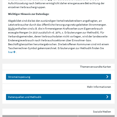
Aufschlüsselung nach
Sektoren
ermöglicht daher eine genauere Betrachtung der
einzelnen Verbrauchergruppen.
Wichtiger Hinweis zur Datenlage
:
Abgebildet sind die bei den zuständigen Verteilnetzbetreibern angefragten, an
Letztverbraucher durch das öffentliche Versorgungsnetz geleiteten Strommengen.
Nicht
enthalten sind z.B. die in firmeneigenen Kraftwerken zum Eigenverbrauch
erzeugte Mengen (in 2021 zusätzlich rd. 30%, s. Erläuterungen zur Methodik). Für
Verbandsgemeinden, deren Verbrauchsdaten nicht vorliegen, wird der landesweite
Endenergieverbrauch nach Verbrauchssektoren über Einwohner- bzw.
Beschäftigtenzahlen heruntergebrochen. Die betroffenen Kommunen sind mit einem
Taschenrechner-Symbol gekennzeichnet. Erläuterungen zur Methodik finden Sie
hier
.
Themenverwandte Karten
Stromeinspeisung
Mehr Informationen
Datenquellen und Methodik
Soziale Medien