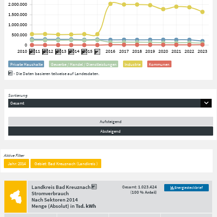
Private Haushalte
Gewerbe / Handel / Dienstleistungen
Industrie
Kommunen
- Die Daten basieren teilweise auf Landesdaten.
Sortierung
Gesamt
Aufsteigend
Absteigend
Aktive Filter
Jahr: 2014
Gebiet: Bad Kreuznach (Landkreis )
Landkreis Bad Kreuznach
Gesamt:
1.023.424
Energiesteckbrief
(
100 % Anteil
)
Stromverbrauch
Nach Sektoren
2014
Menge
(Absolut)
in
Tsd. kWh