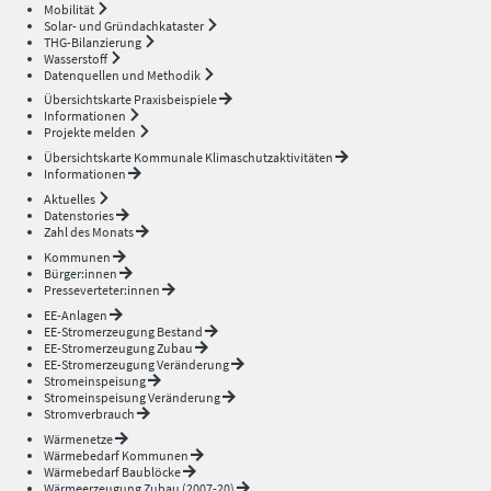
Mobilität
Solar- und Gründachkataster
THG-Bilanzierung
Wasserstoff
Datenquellen und Methodik
Übersichtskarte Praxisbeispiele
Informationen
Projekte melden
Übersichtskarte Kommunale Klimaschutzaktivitäten
Informationen
Aktuelles
Datenstories
Zahl des Monats
Kommunen
Bürger:innen
Presseverteter:innen
EE-Anlagen
EE-Stromerzeugung Bestand
EE-Stromerzeugung Zubau
EE-Stromerzeugung Veränderung
Stromeinspeisung
Stromeinspeisung Veränderung
Stromverbrauch
Wärmenetze
Wärmebedarf Kommunen
Wärmebedarf Baublöcke
Wärmeerzeugung Zubau (2007-20)