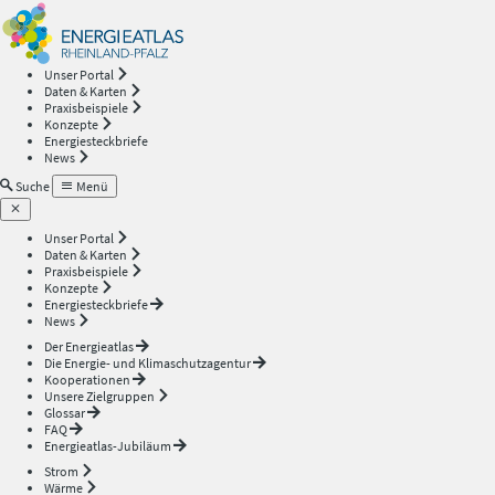
Energieatlas
—
Unser Portal
Daten & Karten
Rheinland-
Praxisbeispiele
Konzepte
Energiesteckbriefe
Pfalz
News
Suche
Menü
Unser Portal
Daten & Karten
Praxisbeispiele
Konzepte
Energiesteckbriefe
News
Der Energieatlas
Die Energie- und Klimaschutzagentur
Kooperationen
Unsere Zielgruppen
Glossar
FAQ
Energieatlas-Jubiläum
Strom
Wärme