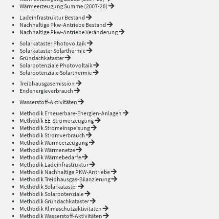
Wärmeerzeugung Summe (2007-20)
Ladeinfrastruktur Bestand
Nachhaltige Pkw-Antriebe Bestand
Nachhaltige Pkw-Antriebe Veränderung
Solarkataster Photovoltaik
Solarkataster Solarthermie
Gründachkataster
Solarpotenziale Photovoltaik
Solarpotenziale Solarthermie
Treibhausgasemission
Endenergieverbrauch
Wasserstoff-Aktivitäten
Methodik Erneuerbare-Energien-Anlagen
Methodik EE-Stromerzeugung
Methodik Stromeinspeisung
Methodik Stromverbrauch
Methodik Wärmeerzeugung
Methodik Wärmenetze
Methodik Wärmebedarfe
Methodik Ladeinfrastruktur
Methodik Nachhaltige PKW-Antriebe
Methodik Treibhausgas-Bilanzierung
Methodik Solarkataster
Methodik Solarpotenziale
Methodik Gründachkataster
Methodik Klimaschutzaktivitäten
Methodik Wasserstoff-Aktivitäten