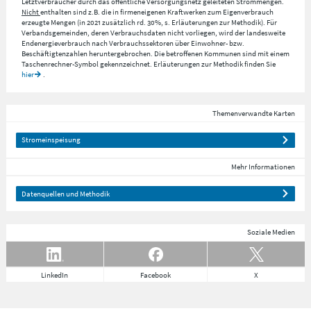
Letztverbraucher durch das öffentliche Versorgungsnetz geleiteten Strommengen.
Nicht
enthalten sind z.B. die in firmeneigenen Kraftwerken zum Eigenverbrauch
erzeugte Mengen (in 2021 zusätzlich rd. 30%, s. Erläuterungen zur Methodik). Für
Verbandsgemeinden, deren Verbrauchsdaten nicht vorliegen, wird der landesweite
Endenergieverbrauch nach Verbrauchssektoren über Einwohner- bzw.
Beschäftigtenzahlen heruntergebrochen. Die betroffenen Kommunen sind mit einem
Taschenrechner-Symbol gekennzeichnet. Erläuterungen zur Methodik finden Sie
hier
.
Themenverwandte Karten
Stromeinspeisung
Mehr Informationen
Datenquellen und Methodik
Soziale Medien
LinkedIn
Facebook
X