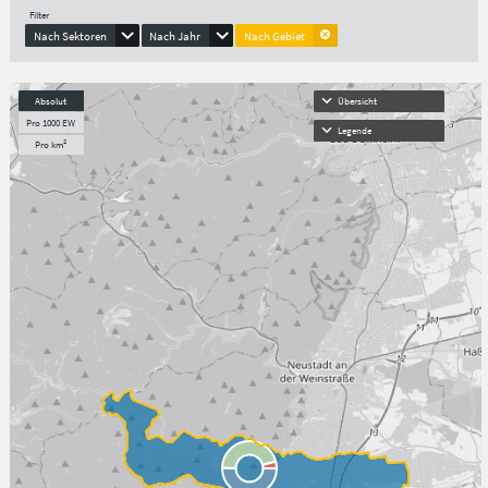
Filter
Nach Sektoren
Nach Jahr
Nach Gebiet
Absolut
Übersicht
Pro 1000 EW
Legende
Pro km²