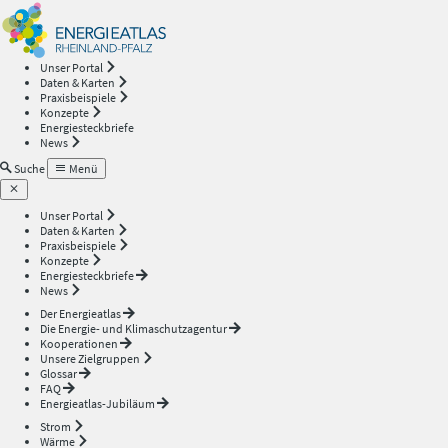
Energieatlas
—
Unser Portal
Daten & Karten
Rheinland-
Praxisbeispiele
Konzepte
Energiesteckbriefe
Pfalz
News
Suche
Menü
Unser Portal
Daten & Karten
Praxisbeispiele
Konzepte
Energiesteckbriefe
News
Der Energieatlas
Die Energie- und Klimaschutzagentur
Kooperationen
Unsere Zielgruppen
Glossar
FAQ
Energieatlas-Jubiläum
Strom
Wärme