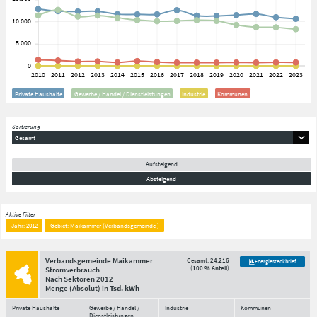
Private Haushalte
Gewerbe / Handel / Dienstleistungen
Industrie
Kommunen
Sortierung
Gesamt
Aufsteigend
Absteigend
Aktive Filter
Jahr: 2012
Gebiet: Maikammer (Verbandsgemeinde )
Verbandsgemeinde Maikammer
Gesamt:
24.216
Energiesteckbrief
(
100 % Anteil
)
Stromverbrauch
Nach Sektoren
2012
Menge
(Absolut)
in
Tsd. kWh
Private Haushalte
Gewerbe / Handel /
Industrie
Kommunen
Dienstleistungen