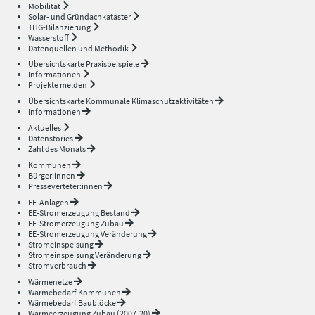
Mobilität
Solar- und Gründachkataster
THG-Bilanzierung
Wasserstoff
Datenquellen und Methodik
Übersichtskarte Praxisbeispiele
Informationen
Projekte melden
Übersichtskarte Kommunale Klimaschutzaktivitäten
Informationen
Aktuelles
Datenstories
Zahl des Monats
Kommunen
Bürger:innen
Presseverteter:innen
EE-Anlagen
EE-Stromerzeugung Bestand
EE-Stromerzeugung Zubau
EE-Stromerzeugung Veränderung
Stromeinspeisung
Stromeinspeisung Veränderung
Stromverbrauch
Wärmenetze
Wärmebedarf Kommunen
Wärmebedarf Baublöcke
Wärmeerzeugung Zubau (2007-20)