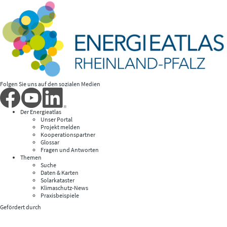
Folgen Sie uns auf den sozialen Medien
Der Energieatlas
Unser Portal
Projekt melden
Kooperationspartner
Glossar
Fragen und Antworten
Themen
Suche
Daten & Karten
Solarkataster
Klimaschutz-News
Praxisbeispiele
Gefördert durch