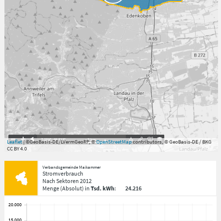
7.059°
,
49.813°
3
km
Leaflet
| ©GeoBasis-DE/LVermGeoRP, ©
OpenStreetMap
contributors, © GeoBasis-DE / BKG
CC BY 4.0
Verbandsgemeinde Maikammer
Stromverbrauch
Nach Sektoren
2012
Menge
(Absolut)
in
Tsd. kWh
:
24.216