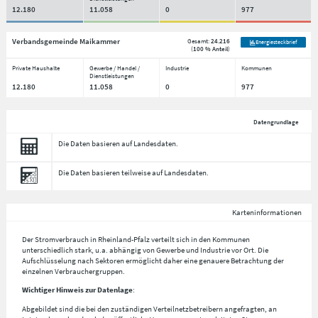
12.180
11.058
0
977
Verbandsgemeinde Maikammer
Gesamt:
24.216
Energiesteckbrief
(
100 % Anteil
)
Private Haushalte
Gewerbe / Handel /
Industrie
Kommunen
Dienstleistungen
12.180
11.058
0
977
Datengrundlage
Die Daten basieren auf Landesdaten.
Die Daten basieren teilweise auf Landesdaten.
Karteninformationen
Der Stromverbrauch in Rheinland-Pfalz verteilt sich in den Kommunen
unterschiedlich stark, u.a. abhängig von Gewerbe und Industrie vor Ort. Die
Aufschlüsselung nach
Sektoren
ermöglicht daher eine genauere Betrachtung der
einzelnen Verbrauchergruppen.
Wichtiger Hinweis zur Datenlage
:
Abgebildet sind die bei den zuständigen Verteilnetzbetreibern angefragten, an