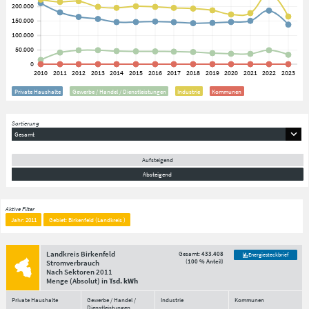
Private Haushalte
Gewerbe / Handel / Dienstleistungen
Industrie
Kommunen
Sortierung
Gesamt
Aufsteigend
Absteigend
Aktive Filter
Jahr: 2011
Gebiet: Birkenfeld (Landkreis )
Landkreis Birkenfeld
Gesamt:
433.408
Energiesteckbrief
(
100 % Anteil
)
Stromverbrauch
Nach Sektoren
2011
Menge
(Absolut)
in
Tsd. kWh
Private Haushalte
Gewerbe / Handel /
Industrie
Kommunen
Dienstleistungen