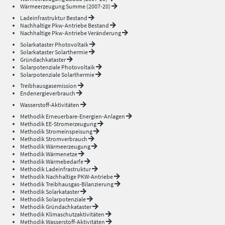
Wärmeerzeugung Summe (2007-20)
Ladeinfrastruktur Bestand
Nachhaltige Pkw-Antriebe Bestand
Nachhaltige Pkw-Antriebe Veränderung
Solarkataster Photovoltaik
Solarkataster Solarthermie
Gründachkataster
Solarpotenziale Photovoltaik
Solarpotenziale Solarthermie
Treibhausgasemission
Endenergieverbrauch
Wasserstoff-Aktivitäten
Methodik Erneuerbare-Energien-Anlagen
Methodik EE-Stromerzeugung
Methodik Stromeinspeisung
Methodik Stromverbrauch
Methodik Wärmeerzeugung
Methodik Wärmenetze
Methodik Wärmebedarfe
Methodik Ladeinfrastruktur
Methodik Nachhaltige PKW-Antriebe
Methodik Treibhausgas-Bilanzierung
Methodik Solarkataster
Methodik Solarpotenziale
Methodik Gründachkataster
Methodik Klimaschutzaktivitäten
Methodik Wasserstoff-Aktivitäten