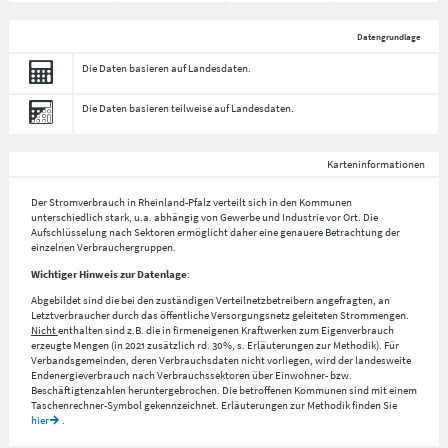
Datengrundlage
Die Daten basieren auf Landesdaten.
Die Daten basieren teilweise auf Landesdaten.
Karteninformationen
Der Stromverbrauch in Rheinland-Pfalz verteilt sich in den Kommunen
unterschiedlich stark, u.a. abhängig von Gewerbe und Industrie vor Ort. Die
Aufschlüsselung nach
Sektoren
ermöglicht daher eine genauere Betrachtung der
einzelnen Verbrauchergruppen.
Wichtiger Hinweis zur Datenlage
:
Abgebildet sind die bei den zuständigen Verteilnetzbetreibern angefragten, an
Letztverbraucher durch das öffentliche Versorgungsnetz geleiteten Strommengen.
Nicht
enthalten sind z.B. die in firmeneigenen Kraftwerken zum Eigenverbrauch
erzeugte Mengen (in 2021 zusätzlich rd. 30%, s. Erläuterungen zur Methodik). Für
Verbandsgemeinden, deren Verbrauchsdaten nicht vorliegen, wird der landesweite
Endenergieverbrauch nach Verbrauchssektoren über Einwohner- bzw.
Beschäftigtenzahlen heruntergebrochen. Die betroffenen Kommunen sind mit einem
Taschenrechner-Symbol gekennzeichnet. Erläuterungen zur Methodik finden Sie
hier
.