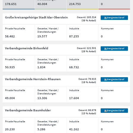
178.651
40.004
214.753
0
Große kreisangehörige Stadt Idar-Oberstein
Gesamt:
165.314
Energiesteckbrief
(
38 % Anteil
)
Private Haushalte
Gewerbe / Handel /
Industrie
Kommunen
Dienstleistungen
58.482
19.577
87.255
0
Verbandsgemeinde Birkenfeld
Gesamt:
121.501
Energiesteckbrief
(
28 % Anteil
)
Private Haushalte
Gewerbe / Handel /
Industrie
Kommunen
Dienstleistungen
50.935
1.834
68.732
0
Verbandsgemeinde Herrstein-Rhaunen
Gesamt:
79.915
Energiesteckbrief
(
18 % Anteil
)
Private Haushalte
Gewerbe / Handel /
Industrie
Kommunen
Dienstleistungen
49.004
13.306
17.604
0
Verbandsgemeinde Baumholder
Gesamt:
66.678
Energiesteckbrief
(
15 % Anteil
)
Private Haushalte
Gewerbe / Handel /
Industrie
Kommunen
Dienstleistungen
20.230
5.286
41.162
0