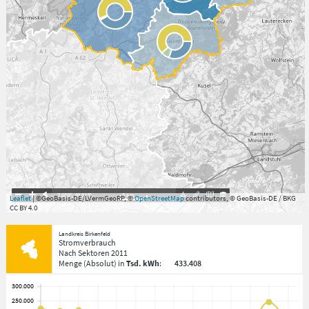
7.059°
,
49.813°
5
km
Leaflet
| ©GeoBasis-DE/LVermGeoRP, ©
OpenStreetMap
contributors, © GeoBasis-DE / BKG
CC BY 4.0
Landkreis Birkenfeld
Stromverbrauch
Nach Sektoren
2011
Menge
(Absolut)
in
Tsd. kWh
:
433.408