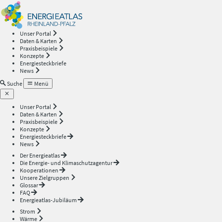
Energieatlas
—
Unser Portal
Daten & Karten
Rheinland-
Praxisbeispiele
Konzepte
Energiesteckbriefe
Pfalz
News
Suche
Menü
Unser Portal
Daten & Karten
Praxisbeispiele
Konzepte
Energiesteckbriefe
News
Der Energieatlas
Die Energie- und Klimaschutzagentur
Kooperationen
Unsere Zielgruppen
Glossar
FAQ
Energieatlas-Jubiläum
Strom
Wärme