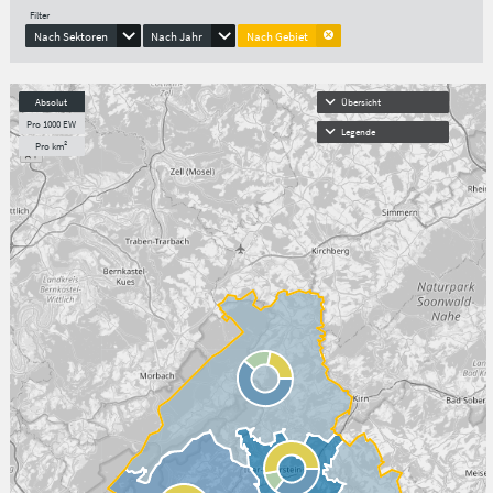
Filter
Nach Sektoren
Nach Jahr
Nach Gebiet
Absolut
Übersicht
Pro 1000 EW
Legende
Pro km²