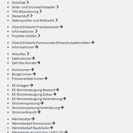
Mobilität
Solar- und Gründachkataster
THG-Bilanzierung
Wasserstoff
Datenquellen und Methodik
Übersichtskarte Praxisbeispiele
Informationen
Projekte melden
Übersichtskarte Kommunale Klimaschutzaktivitäten
Informationen
Aktuelles
Datenstories
Zahl des Monats
Kommunen
Bürger:innen
Presseverteter:innen
EE-Anlagen
EE-Stromerzeugung Bestand
EE-Stromerzeugung Zubau
EE-Stromerzeugung Veränderung
Stromeinspeisung
Stromeinspeisung Veränderung
Stromverbrauch
Wärmenetze
Wärmebedarf Kommunen
Wärmebedarf Baublöcke
Wärmeerzeugung Zubau (2007-20)