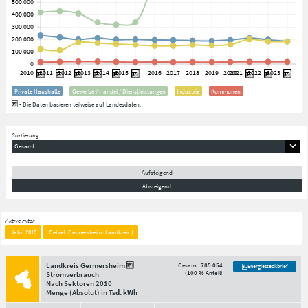
Private Haushalte
Gewerbe / Handel / Dienstleistungen
Industrie
Kommunen
- Die Daten basieren teilweise auf Landesdaten.
Sortierung
Gesamt
Aufsteigend
Absteigend
Aktive Filter
Jahr: 2010
Gebiet: Germersheim (Landkreis )
Landkreis Germersheim
Gesamt:
785.054
Energiesteckbrief
(
100 % Anteil
)
Stromverbrauch
Nach Sektoren
2010
Menge
(Absolut)
in
Tsd. kWh