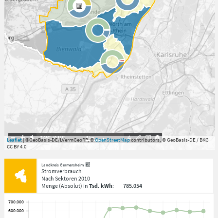
7.059°
,
49.813°
5
km
Leaflet
| ©GeoBasis-DE/LVermGeoRP, ©
OpenStreetMap
contributors, © GeoBasis-DE / BKG
CC BY 4.0
Landkreis Germersheim
Stromverbrauch
Nach Sektoren
2010
Menge
(Absolut)
in
Tsd. kWh
:
785.054