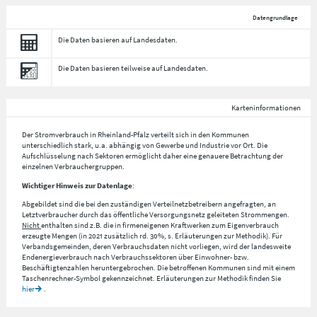
Datengrundlage
Die Daten basieren auf Landesdaten.
Die Daten basieren teilweise auf Landesdaten.
Karteninformationen
Der Stromverbrauch in Rheinland-Pfalz verteilt sich in den Kommunen
unterschiedlich stark, u.a. abhängig von Gewerbe und Industrie vor Ort. Die
Aufschlüsselung nach
Sektoren
ermöglicht daher eine genauere Betrachtung der
einzelnen Verbrauchergruppen.
Wichtiger Hinweis zur Datenlage
:
Abgebildet sind die bei den zuständigen Verteilnetzbetreibern angefragten, an
Letztverbraucher durch das öffentliche Versorgungsnetz geleiteten Strommengen.
Nicht
enthalten sind z.B. die in firmeneigenen Kraftwerken zum Eigenverbrauch
erzeugte Mengen (in 2021 zusätzlich rd. 30%, s. Erläuterungen zur Methodik). Für
Verbandsgemeinden, deren Verbrauchsdaten nicht vorliegen, wird der landesweite
Endenergieverbrauch nach Verbrauchssektoren über Einwohner- bzw.
Beschäftigtenzahlen heruntergebrochen. Die betroffenen Kommunen sind mit einem
Taschenrechner-Symbol gekennzeichnet. Erläuterungen zur Methodik finden Sie
hier
.