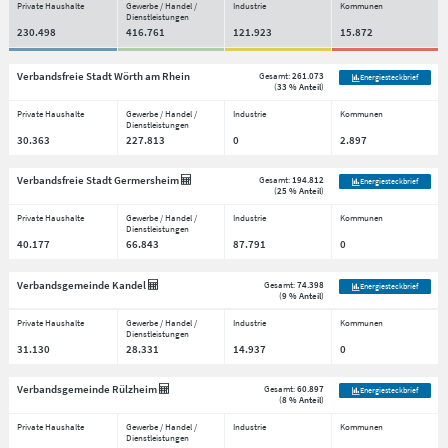
Private Haushalte
Gewerbe / Handel /
Industrie
Kommunen
Dienstleistungen
230.498
416.761
121.923
15.872
Verbandsfreie Stadt Wörth am Rhein
Gesamt:
261.073
Energiesteckbrief
(
33 % Anteil
)
Private Haushalte
Gewerbe / Handel /
Industrie
Kommunen
Dienstleistungen
30.363
227.813
0
2.897
Verbandsfreie Stadt Germersheim
Gesamt:
194.812
Energiesteckbrief
(
25 % Anteil
)
Private Haushalte
Gewerbe / Handel /
Industrie
Kommunen
Dienstleistungen
40.177
66.843
87.791
0
Verbandsgemeinde Kandel
Gesamt:
74.398
Energiesteckbrief
(
9 % Anteil
)
Private Haushalte
Gewerbe / Handel /
Industrie
Kommunen
Dienstleistungen
31.130
28.331
14.937
0
Verbandsgemeinde Rülzheim
Gesamt:
60.897
Energiesteckbrief
(
8 % Anteil
)
Private Haushalte
Gewerbe / Handel /
Industrie
Kommunen
Dienstleistungen