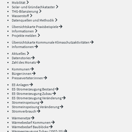
Mobilität
Solar- und Gründachkataster
THG-Bilanzierung
Wasserstoff
Datenquellen und Methodik
Übersichtskarte Praxisbeispiele
Informationen
Projekte melden
Übersichtskarte Kommunale Klimaschutzaktivitäten
Informationen
Aktuelles
Datenstories
Zahl des Monats
Kommunen
Bürger:innen
Presseverteter:innen
EE-Anlagen
EE-Stromerzeugung Bestand
EE-Stromerzeugung Zubau
EE-Stromerzeugung Veränderung
Stromeinspeisung
Stromeinspeisung Veränderung
Stromverbrauch
Wärmenetze
Wärmebedarf Kommunen
Wärmebedarf Baublöcke
Wärmeerzeugung Zubau (2007-20)