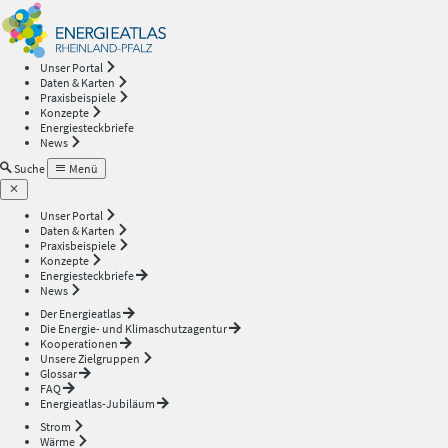
Energieatlas
—
Unser Portal
Daten & Karten
Rheinland-
Praxisbeispiele
Konzepte
Energiesteckbriefe
Pfalz
News
Suche
Menü
Unser Portal
Daten & Karten
Praxisbeispiele
Konzepte
Energiesteckbriefe
News
Der Energieatlas
Die Energie- und Klimaschutzagentur
Kooperationen
Unsere Zielgruppen
Glossar
FAQ
Energieatlas-Jubiläum
Strom
Wärme