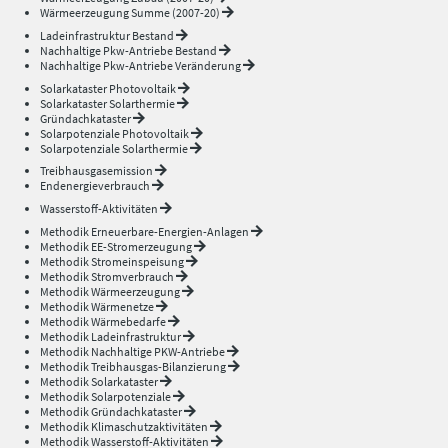
Wärmeerzeugung Summe (2007-20)
Ladeinfrastruktur Bestand
Nachhaltige Pkw-Antriebe Bestand
Nachhaltige Pkw-Antriebe Veränderung
Solarkataster Photovoltaik
Solarkataster Solarthermie
Gründachkataster
Solarpotenziale Photovoltaik
Solarpotenziale Solarthermie
Treibhausgasemission
Endenergieverbrauch
Wasserstoff-Aktivitäten
Methodik Erneuerbare-Energien-Anlagen
Methodik EE-Stromerzeugung
Methodik Stromeinspeisung
Methodik Stromverbrauch
Methodik Wärmeerzeugung
Methodik Wärmenetze
Methodik Wärmebedarfe
Methodik Ladeinfrastruktur
Methodik Nachhaltige PKW-Antriebe
Methodik Treibhausgas-Bilanzierung
Methodik Solarkataster
Methodik Solarpotenziale
Methodik Gründachkataster
Methodik Klimaschutzaktivitäten
Methodik Wasserstoff-Aktivitäten