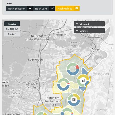
Filter
Nach Sektoren
Nach Jahr
Nach Gebiet
Absolut
Übersicht
Pro 1000 EW
Legende
Pro km²