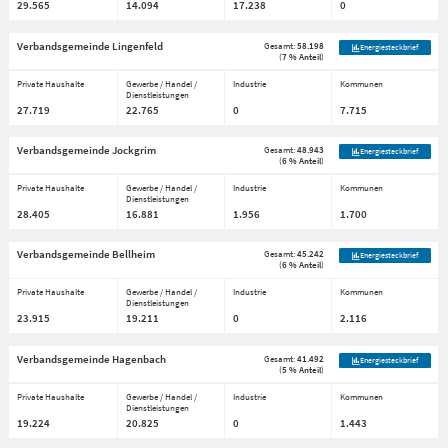
29.565
14.094
17.238
0
Verbandsgemeinde Lingenfeld
Gesamt:
58.198
Energiesteckbrief
(
7 % Anteil
)
Private Haushalte
Gewerbe / Handel /
Industrie
Kommunen
Dienstleistungen
27.719
22.765
0
7.715
Verbandsgemeinde Jockgrim
Gesamt:
48.943
Energiesteckbrief
(
6 % Anteil
)
Private Haushalte
Gewerbe / Handel /
Industrie
Kommunen
Dienstleistungen
28.405
16.881
1.956
1.700
Verbandsgemeinde Bellheim
Gesamt:
45.242
Energiesteckbrief
(
6 % Anteil
)
Private Haushalte
Gewerbe / Handel /
Industrie
Kommunen
Dienstleistungen
23.915
19.211
0
2.116
Verbandsgemeinde Hagenbach
Gesamt:
41.492
Energiesteckbrief
(
5 % Anteil
)
Private Haushalte
Gewerbe / Handel /
Industrie
Kommunen
Dienstleistungen
19.224
20.825
0
1.443