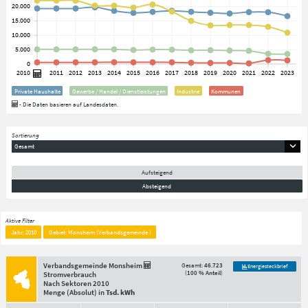
Private Haushalte
Gewerbe / Handel / Dienstleistungen
Industrie
Kommunen
- Die Daten basieren auf Landesdaten.
Sortierung
Gesamt
Aufsteigend
Absteigend
Aktive Filter
Jahr: 2010
Gebiet: Monsheim (Verbandsgemeinde )
Verbandsgemeinde Monsheim
Gesamt:
46.723
Energiesteckbrief
(
100 % Anteil
)
Stromverbrauch
Nach Sektoren
2010
Menge
(Absolut)
in
Tsd. kWh