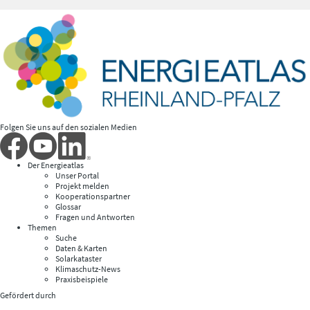
Folgen Sie uns auf den sozialen Medien
Der Energieatlas
Unser Portal
Projekt melden
Kooperationspartner
Glossar
Fragen und Antworten
Themen
Suche
Daten & Karten
Solarkataster
Klimaschutz-News
Praxisbeispiele
Gefördert durch