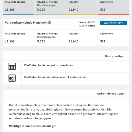
Private Haushalte
Gewerbe / Handel /
Industrie
Kommunen
Dienstleistungen
19.193
5.053
21.940
537
Verbandsgemeinde Monsheim
Gesamt:
46.723
Energiesteckbrief
(
100 % Anteil
)
Private Haushalte
Gewerbe / Handel /
Industrie
Kommunen
Dienstleistungen
19.193
5.053
21.940
537
Datengrundlage
Die Daten basieren auf Landesdaten.
Die Daten basieren teilweise auf Landesdaten.
Karteninformationen
Der Stromverbrauch in Rheinland-Pfalz verteilt sich in den Kommunen
unterschiedlich stark, u.a. abhängig von Gewerbe und Industrie vor Ort. Die
Aufschlüsselung nach
Sektoren
ermöglicht daher eine genauere Betrachtung der
einzelnen Verbrauchergruppen.
Wichtiger Hinweis zur Datenlage
: