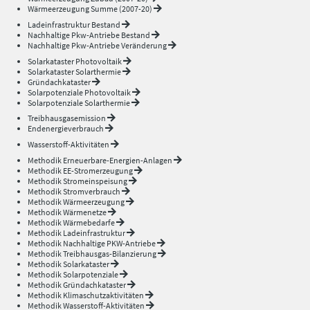
Wärmeerzeugung Summe (2007-20)
Ladeinfrastruktur Bestand
Nachhaltige Pkw-Antriebe Bestand
Nachhaltige Pkw-Antriebe Veränderung
Solarkataster Photovoltaik
Solarkataster Solarthermie
Gründachkataster
Solarpotenziale Photovoltaik
Solarpotenziale Solarthermie
Treibhausgasemission
Endenergieverbrauch
Wasserstoff-Aktivitäten
Methodik Erneuerbare-Energien-Anlagen
Methodik EE-Stromerzeugung
Methodik Stromeinspeisung
Methodik Stromverbrauch
Methodik Wärmeerzeugung
Methodik Wärmenetze
Methodik Wärmebedarfe
Methodik Ladeinfrastruktur
Methodik Nachhaltige PKW-Antriebe
Methodik Treibhausgas-Bilanzierung
Methodik Solarkataster
Methodik Solarpotenziale
Methodik Gründachkataster
Methodik Klimaschutzaktivitäten
Methodik Wasserstoff-Aktivitäten