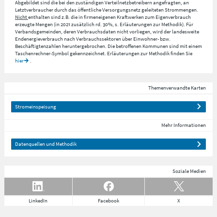
Abgebildet sind die bei den zuständigen Verteilnetzbetreibern angefragten, an
Letztverbraucher durch das öffentliche Versorgungsnetz geleiteten Strommengen.
Nicht
enthalten sind z.B. die in firmeneigenen Kraftwerken zum Eigenverbrauch
erzeugte Mengen (in 2021 zusätzlich rd. 30%, s. Erläuterungen zur Methodik). Für
Verbandsgemeinden, deren Verbrauchsdaten nicht vorliegen, wird der landesweite
Endenergieverbrauch nach Verbrauchssektoren über Einwohner- bzw.
Beschäftigtenzahlen heruntergebrochen. Die betroffenen Kommunen sind mit einem
Taschenrechner-Symbol gekennzeichnet. Erläuterungen zur Methodik finden Sie
hier
.
Themenverwandte Karten
Stromeinspeisung
Mehr Informationen
Datenquellen und Methodik
Soziale Medien
LinkedIn
Facebook
X