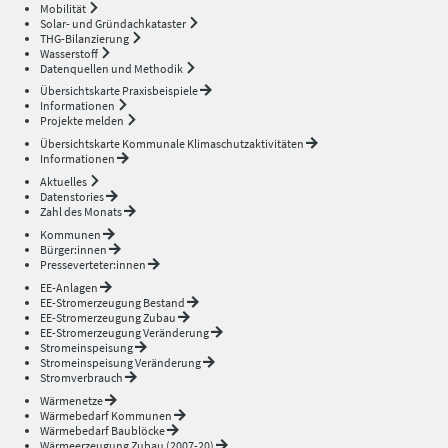
Mobilität
Solar- und Gründachkataster
THG-Bilanzierung
Wasserstoff
Datenquellen und Methodik
Übersichtskarte Praxisbeispiele
Informationen
Projekte melden
Übersichtskarte Kommunale Klimaschutzaktivitäten
Informationen
Aktuelles
Datenstories
Zahl des Monats
Kommunen
Bürger:innen
Presseverteter:innen
EE-Anlagen
EE-Stromerzeugung Bestand
EE-Stromerzeugung Zubau
EE-Stromerzeugung Veränderung
Stromeinspeisung
Stromeinspeisung Veränderung
Stromverbrauch
Wärmenetze
Wärmebedarf Kommunen
Wärmebedarf Baublöcke
Wärmeerzeugung Zubau (2007-20)