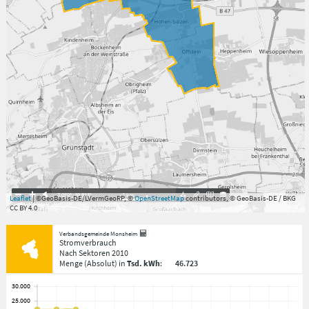
7.059°
,
49.813°
2
km
Leaflet
| ©GeoBasis-DE/LVermGeoRP, ©
OpenStreetMap
contributors, © GeoBasis-DE / BKG
CC BY 4.0
Verbandsgemeinde Monsheim
Stromverbrauch
Nach Sektoren
2010
Menge
(Absolut)
in
Tsd. kWh
:
46.723