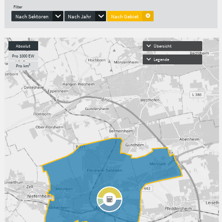
Filter
Nach Sektoren
Nach Jahr
Nach Gebiet
Absolut
Übersicht
Pro 1000 EW
Legende
Pro km²