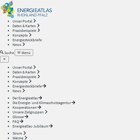
Energieatlas
—
Unser Portal
Daten & Karten
Rheinland-
Praxisbeispiele
Konzepte
Energiesteckbriefe
Pfalz
News
Suche
Menü
Unser Portal
Daten & Karten
Praxisbeispiele
Konzepte
Energiesteckbriefe
News
Der Energieatlas
Die Energie- und Klimaschutzagentur
Kooperationen
Unsere Zielgruppen
Glossar
FAQ
Energieatlas-Jubiläum
Strom
Wärme