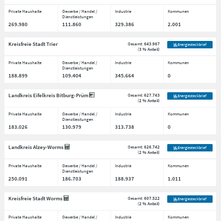
Private Haushalte
Gewerbe / Handel /
Industrie
Kommunen
Dienstleistungen
269.980
111.860
329.386
2.001
Kreisfreie Stadt Trier
Gesamt:
643.967
Energiesteckbrief
(
3 % Anteil
)
Private Haushalte
Gewerbe / Handel /
Industrie
Kommunen
Dienstleistungen
188.899
109.404
345.664
0
Landkreis Eifelkreis Bitburg-Prüm
Gesamt:
627.743
Energiesteckbrief
(
2 % Anteil
)
Private Haushalte
Gewerbe / Handel /
Industrie
Kommunen
Dienstleistungen
183.026
130.979
313.738
0
Landkreis Alzey-Worms
Gesamt:
626.742
Energiesteckbrief
(
2 % Anteil
)
Private Haushalte
Gewerbe / Handel /
Industrie
Kommunen
Dienstleistungen
250.091
186.703
188.937
1.011
Kreisfreie Stadt Worms
Gesamt:
607.522
Energiesteckbrief
(
2 % Anteil
)
Private Haushalte
Gewerbe / Handel /
Industrie
Kommunen