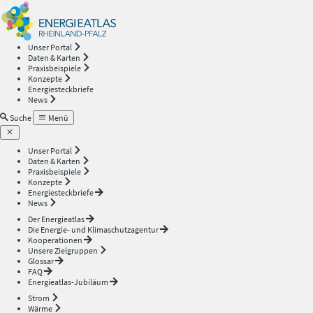
Energieatlas
—
Unser Portal
Daten & Karten
Rheinland-
Praxisbeispiele
Konzepte
Energiesteckbriefe
Pfalz
News
Suche
Menü
Unser Portal
Daten & Karten
Praxisbeispiele
Konzepte
Energiesteckbriefe
News
Der Energieatlas
Die Energie- und Klimaschutzagentur
Kooperationen
Unsere Zielgruppen
Glossar
FAQ
Energieatlas-Jubiläum
Strom
Wärme