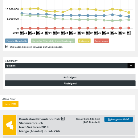
Private Haushalte
Gewerbe / Handel / Dienstleistungen
Industrie
Kommunen
- Die Daten basieren teilweise auf Landesdaten.
Sortierung
Gesamt
Aufsteigend
Absteigend
Aktive Filter
Jahr: 2010
Bundesland Rheinland-Pfalz
Gesamt:
25.183.663
Energiesteckbrief
(
100 % Anteil
)
Stromverbrauch
Nach Sektoren
2010
Menge
(Absolut)
in
Tsd. kWh