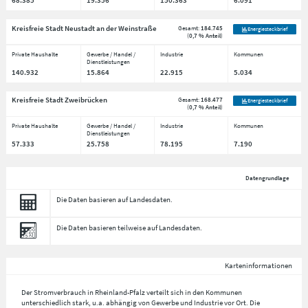
68.385
19.356
150.363
6.091
Kreisfreie Stadt Neustadt an der Weinstraße
Gesamt:
184.745
Energiesteckbrief
(
0,7 % Anteil
)
Private Haushalte
Gewerbe / Handel /
Industrie
Kommunen
Dienstleistungen
140.932
15.864
22.915
5.034
Kreisfreie Stadt Zweibrücken
Gesamt:
168.477
Energiesteckbrief
(
0,7 % Anteil
)
Private Haushalte
Gewerbe / Handel /
Industrie
Kommunen
Dienstleistungen
57.333
25.758
78.195
7.190
Datengrundlage
Die Daten basieren auf Landesdaten.
Die Daten basieren teilweise auf Landesdaten.
Karteninformationen
Der Stromverbrauch in Rheinland-Pfalz verteilt sich in den Kommunen
unterschiedlich stark, u.a. abhängig von Gewerbe und Industrie vor Ort. Die