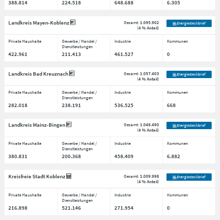
388.814
224.518
648.688
6.305
Landkreis Mayen-Koblenz
Gesamt:
1.095.902
Energiesteckbrief
(
4 % Anteil
)
Private Haushalte
Gewerbe / Handel /
Industrie
Kommunen
Dienstleistungen
422.961
211.413
461.527
0
Landkreis Bad Kreuznach
Gesamt:
1.057.403
Energiesteckbrief
(
4 % Anteil
)
Private Haushalte
Gewerbe / Handel /
Industrie
Kommunen
Dienstleistungen
282.018
238.191
536.525
668
Landkreis Mainz-Bingen
Gesamt:
1.046.490
Energiesteckbrief
(
4 % Anteil
)
Private Haushalte
Gewerbe / Handel /
Industrie
Kommunen
Dienstleistungen
380.831
200.368
458.409
6.882
Kreisfreie Stadt Koblenz
Gesamt:
1.009.998
Energiesteckbrief
(
4 % Anteil
)
Private Haushalte
Gewerbe / Handel /
Industrie
Kommunen
Dienstleistungen
216.898
521.146
271.954
0