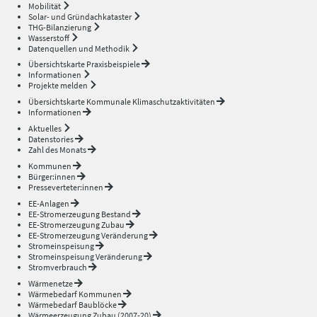
Mobilität
Solar- und Gründachkataster
THG-Bilanzierung
Wasserstoff
Datenquellen und Methodik
Übersichtskarte Praxisbeispiele
Informationen
Projekte melden
Übersichtskarte Kommunale Klimaschutzaktivitäten
Informationen
Aktuelles
Datenstories
Zahl des Monats
Kommunen
Bürger:innen
Presseverteter:innen
EE-Anlagen
EE-Stromerzeugung Bestand
EE-Stromerzeugung Zubau
EE-Stromerzeugung Veränderung
Stromeinspeisung
Stromeinspeisung Veränderung
Stromverbrauch
Wärmenetze
Wärmebedarf Kommunen
Wärmebedarf Baublöcke
Wärmeerzeugung Zubau (2007-20)