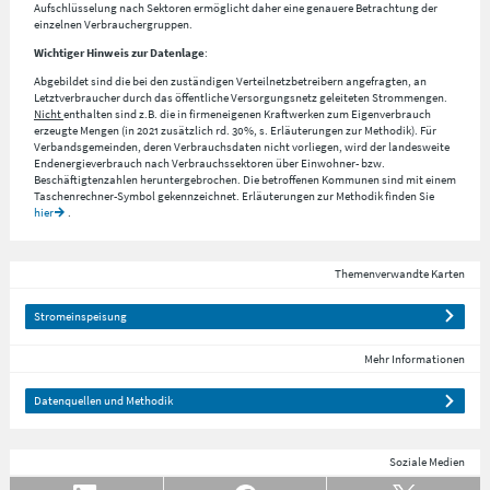
Aufschlüsselung nach
Sektoren
ermöglicht daher eine genauere Betrachtung der
einzelnen Verbrauchergruppen.
Wichtiger Hinweis zur Datenlage
:
Abgebildet sind die bei den zuständigen Verteilnetzbetreibern angefragten, an
Letztverbraucher durch das öffentliche Versorgungsnetz geleiteten Strommengen.
Nicht
enthalten sind z.B. die in firmeneigenen Kraftwerken zum Eigenverbrauch
erzeugte Mengen (in 2021 zusätzlich rd. 30%, s. Erläuterungen zur Methodik). Für
Verbandsgemeinden, deren Verbrauchsdaten nicht vorliegen, wird der landesweite
Endenergieverbrauch nach Verbrauchssektoren über Einwohner- bzw.
Beschäftigtenzahlen heruntergebrochen. Die betroffenen Kommunen sind mit einem
Taschenrechner-Symbol gekennzeichnet. Erläuterungen zur Methodik finden Sie
hier
.
Themenverwandte Karten
Stromeinspeisung
Mehr Informationen
Datenquellen und Methodik
Soziale Medien