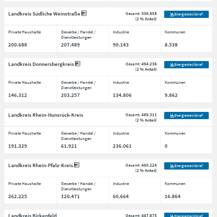
Landkreis Südliche Weinstraße
Gesamt:
506.858
Energiesteckbrief
(
2 % Anteil
)
Private Haushalte
Gewerbe / Handel /
Industrie
Kommunen
Dienstleistungen
200.688
207.489
90.143
8.538
Landkreis Donnersbergkreis
Gesamt:
494.236
Energiesteckbrief
(
2 % Anteil
)
Private Haushalte
Gewerbe / Handel /
Industrie
Kommunen
Dienstleistungen
146.312
203.257
134.806
9.862
Landkreis Rhein-Hunsrück-Kreis
Gesamt:
489.311
Energiesteckbrief
(
2 % Anteil
)
Private Haushalte
Gewerbe / Handel /
Industrie
Kommunen
Dienstleistungen
191.329
61.921
236.061
0
Landkreis Rhein-Pfalz-Kreis
Gesamt:
460.224
Energiesteckbrief
(
2 % Anteil
)
Private Haushalte
Gewerbe / Handel /
Industrie
Kommunen
Dienstleistungen
262.225
120.471
60.664
16.864
Landkreis Birkenfeld
Gesamt:
447.875
Energiesteckbrief