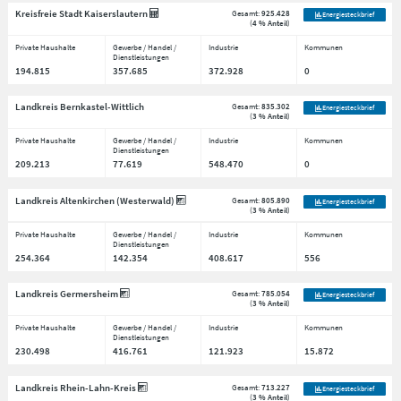
Kreisfreie Stadt Kaiserslautern
Gesamt:
925.428
Energiesteckbrief
(
4 % Anteil
)
Private Haushalte
Gewerbe / Handel /
Industrie
Kommunen
Dienstleistungen
194.815
357.685
372.928
0
Landkreis Bernkastel-Wittlich
Gesamt:
835.302
Energiesteckbrief
(
3 % Anteil
)
Private Haushalte
Gewerbe / Handel /
Industrie
Kommunen
Dienstleistungen
209.213
77.619
548.470
0
Landkreis Altenkirchen (Westerwald)
Gesamt:
805.890
Energiesteckbrief
(
3 % Anteil
)
Private Haushalte
Gewerbe / Handel /
Industrie
Kommunen
Dienstleistungen
254.364
142.354
408.617
556
Landkreis Germersheim
Gesamt:
785.054
Energiesteckbrief
(
3 % Anteil
)
Private Haushalte
Gewerbe / Handel /
Industrie
Kommunen
Dienstleistungen
230.498
416.761
121.923
15.872
Landkreis Rhein-Lahn-Kreis
Gesamt:
713.227
Energiesteckbrief
(
3 % Anteil
)