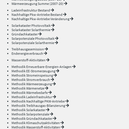
Wärmeerzeugung Summe (2007-20)
Ladeinfrastruktur Bestand
Nachhaltige Pkw-Antriebe Bestand
Nachhaltige Pkw-Antriebe Veränderung
Solarkataster Photovoltaik
Solarkataster Solarthermie
Gründachkataster
Solarpotenziale Photovoltaik
Solarpotenziale Solarthermie
Treibhausgasemission
Endenergieverbrauch
Wasserstoff-Aktivitäten
Methodik Erneuerbare-Energien-Anlagen
Methodik EE-Stromerzeugung
Methodik Stromeinspeisung
Methodik Stromverbrauch
Methodik Wärmeerzeugung
Methodik Wärmenetze
Methodik Wärmebedarfe
Methodik Ladeinfrastruktur
Methodik Nachhaltige PKW-Antriebe
Methodik Treibhausgas-Bilanzierung
Methodik Solarkataster
Methodik Solarpotenziale
Methodik Gründachkataster
Methodik Klimaschutzaktivitäten
Methodik Wasserstoff-Aktivitäten