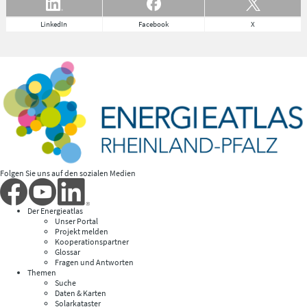
LinkedIn
Facebook
X
Folgen Sie uns auf den sozialen Medien
Der Energieatlas
Unser Portal
Projekt melden
Kooperationspartner
Glossar
Fragen und Antworten
Themen
Suche
Daten & Karten
Solarkataster