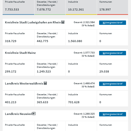
Private Haushalte
Gewerbe / Handel /
Industrie
Kommunen
Dienstleistungen
7.753.533
7.078.772
10.172.361
178.997
Kreisfreie Stadt Ludwigshafen am Rhein
Gesamt:
2.321.584
Energiesteckbrief
(
9 % Anteil
)
Private Haushalte
Gewerbe / Handel /
Industrie
Kommunen
Dienstleistungen
318.729
442.775
1.560.080
0
Kreisfreie Stadt Mainz
Gesamt:
1.577.733
Energiesteckbrief
(
6 % Anteil
)
Private Haushalte
Gewerbe / Handel /
Industrie
Kommunen
Dienstleistungen
299.172
1.249.523
0
29.038
Landkreis Westerwaldkreis
Gesamt:
1.468.474
Energiesteckbrief
(
6 % Anteil
)
Private Haushalte
Gewerbe / Handel /
Industrie
Kommunen
Dienstleistungen
401.213
365.633
701.628
0
Landkreis Neuwied
Gesamt:
1.268.325
Energiesteckbrief
(
5 % Anteil
)
Private Haushalte
Gewerbe / Handel /
Industrie
Kommunen
Dienstleistungen