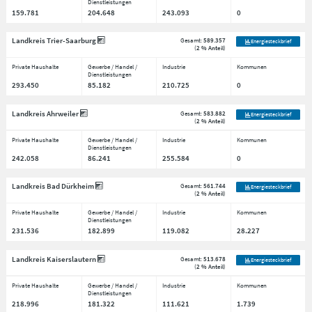
Dienstleistungen
159.781
204.648
243.093
0
Landkreis Trier-Saarburg
Gesamt:
589.357
Energiesteckbrief
(
2 % Anteil
)
Private Haushalte
Gewerbe / Handel /
Industrie
Kommunen
Dienstleistungen
293.450
85.182
210.725
0
Landkreis Ahrweiler
Gesamt:
583.882
Energiesteckbrief
(
2 % Anteil
)
Private Haushalte
Gewerbe / Handel /
Industrie
Kommunen
Dienstleistungen
242.058
86.241
255.584
0
Landkreis Bad Dürkheim
Gesamt:
561.744
Energiesteckbrief
(
2 % Anteil
)
Private Haushalte
Gewerbe / Handel /
Industrie
Kommunen
Dienstleistungen
231.536
182.899
119.082
28.227
Landkreis Kaiserslautern
Gesamt:
513.678
Energiesteckbrief
(
2 % Anteil
)
Private Haushalte
Gewerbe / Handel /
Industrie
Kommunen
Dienstleistungen
218.996
181.322
111.621
1.739