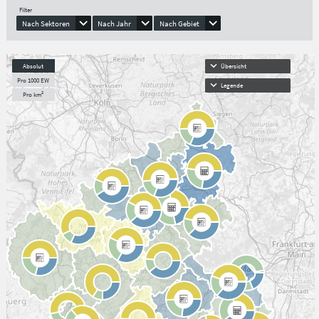
Filter
Nach Sektoren
Nach Jahr
Nach Gebiet
Absolut
Übersicht
Pro 1000 EW
Legende
Pro km²