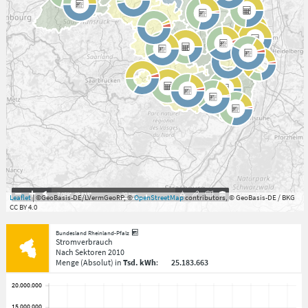
7.059°
,
49.813°
20
km
Leaflet
| ©GeoBasis-DE/LVermGeoRP, ©
OpenStreetMap
contributors, © GeoBasis-DE / BKG
CC BY 4.0
Bundesland Rheinland-Pfalz
Stromverbrauch
Nach Sektoren
2010
Menge
(Absolut)
in
Tsd. kWh
:
25.183.663