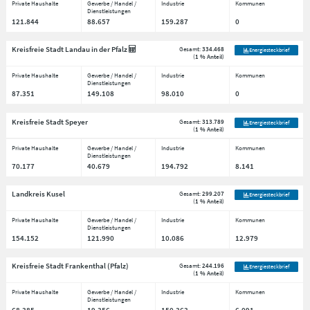
Private Haushalte
Gewerbe / Handel /
Industrie
Kommunen
Dienstleistungen
121.844
88.657
159.287
0
Kreisfreie Stadt Landau in der Pfalz
Gesamt:
334.468
Energiesteckbrief
(
1 % Anteil
)
Private Haushalte
Gewerbe / Handel /
Industrie
Kommunen
Dienstleistungen
87.351
149.108
98.010
0
Kreisfreie Stadt Speyer
Gesamt:
313.789
Energiesteckbrief
(
1 % Anteil
)
Private Haushalte
Gewerbe / Handel /
Industrie
Kommunen
Dienstleistungen
70.177
40.679
194.792
8.141
Landkreis Kusel
Gesamt:
299.207
Energiesteckbrief
(
1 % Anteil
)
Private Haushalte
Gewerbe / Handel /
Industrie
Kommunen
Dienstleistungen
154.152
121.990
10.086
12.979
Kreisfreie Stadt Frankenthal (Pfalz)
Gesamt:
244.196
Energiesteckbrief
(
1 % Anteil
)
Private Haushalte
Gewerbe / Handel /
Industrie
Kommunen
Dienstleistungen