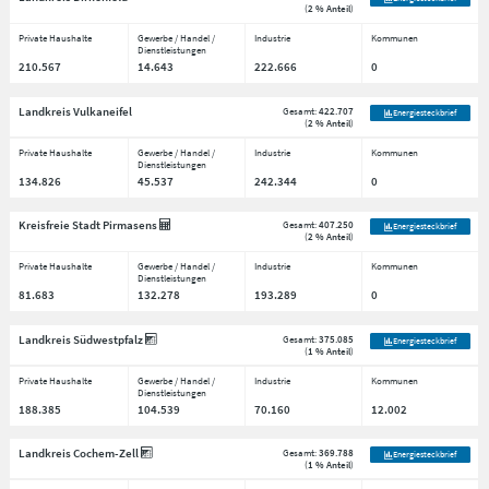
(
2 % Anteil
)
Private Haushalte
Gewerbe / Handel /
Industrie
Kommunen
Dienstleistungen
210.567
14.643
222.666
0
Landkreis Vulkaneifel
Gesamt:
422.707
Energiesteckbrief
(
2 % Anteil
)
Private Haushalte
Gewerbe / Handel /
Industrie
Kommunen
Dienstleistungen
134.826
45.537
242.344
0
Kreisfreie Stadt Pirmasens
Gesamt:
407.250
Energiesteckbrief
(
2 % Anteil
)
Private Haushalte
Gewerbe / Handel /
Industrie
Kommunen
Dienstleistungen
81.683
132.278
193.289
0
Landkreis Südwestpfalz
Gesamt:
375.085
Energiesteckbrief
(
1 % Anteil
)
Private Haushalte
Gewerbe / Handel /
Industrie
Kommunen
Dienstleistungen
188.385
104.539
70.160
12.002
Landkreis Cochem-Zell
Gesamt:
369.788
Energiesteckbrief
(
1 % Anteil
)