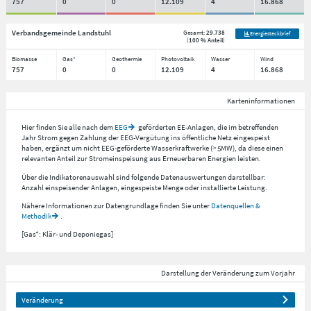
757
0
0
12.109
4
16.868
Verbandsgemeinde Landstuhl
Gesamt:
29.738
Energiesteckbrief
(
100 % Anteil
)
Biomasse
Gas*
Geothermie
Photovoltaik
Wasser
Wind
757
0
0
12.109
4
16.868
Karteninformationen
Hier finden Sie alle nach dem
EEG
geförderten EE-Anlagen, die im betreffenden
Jahr Strom gegen Zahlung der EEG-Vergütung ins öffentliche Netz eingespeist
haben, ergänzt um nicht EEG-geförderte Wasserkraftwerke (> 5MW), da diese einen
relevanten Anteil zur Stromeinspeisung aus Erneuerbaren Energien leisten.
Über die Indikatorenauswahl sind folgende Datenauswertungen darstellbar:
Anzahl einspeisender Anlagen, eingespeiste Menge oder installierte Leistung.
Nähere Informationen zur Datengrundlage finden Sie unter
Datenquellen &
Methodik
.
[Gas*: Klär- und Deponiegas]
Darstellung der Veränderung zum Vorjahr
Veränderung