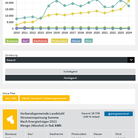
Biomasse
Gas*
Geothermie
Photovoltaik
Wasser
Wind
Sortierung
Gesamt
Aufsteigend
Absteigend
Aktive Filter
Jahr: 2021
Gebiet: Landstuhl (Verbandsgemeinde )
Verbandsgemeinde Landstuhl
Gesamt:
29.738
Energiesteckbrief
(
100 % Anteil
)
Stromeinspeisung Summe
Nach Energieträger
2021
Menge
(Absolut)
in
Tsd. kWh
Biomasse
Gas*
Geothermie
Photovoltaik
Wasser
Wind