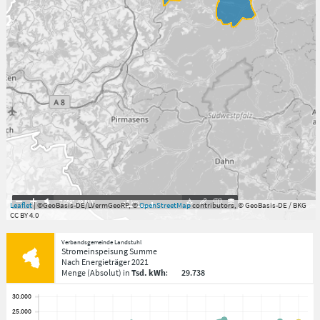
7.059°
,
49.813°
5
km
Leaflet
| ©GeoBasis-DE/LVermGeoRP, ©
OpenStreetMap
contributors, © GeoBasis-DE / BKG
CC BY 4.0
Verbandsgemeinde Landstuhl
Stromeinspeisung Summe
Nach Energieträger
2021
Menge
(Absolut)
in
Tsd. kWh
:
29.738