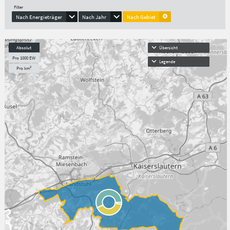
Filter
Nach Energieträger
Nach Jahr
Nach Gebiet
Absolut
Übersicht
Pro 1000 EW
Legende
Pro km²