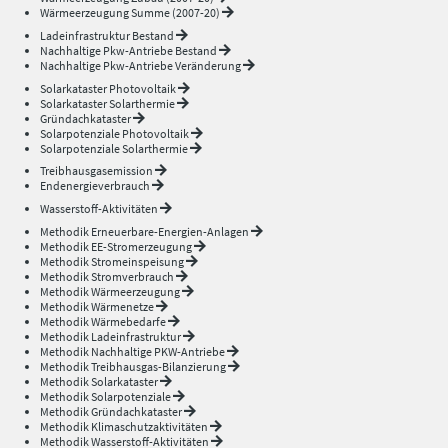
Wärmeerzeugung Summe (2007-20)
Ladeinfrastruktur Bestand
Nachhaltige Pkw-Antriebe Bestand
Nachhaltige Pkw-Antriebe Veränderung
Solarkataster Photovoltaik
Solarkataster Solarthermie
Gründachkataster
Solarpotenziale Photovoltaik
Solarpotenziale Solarthermie
Treibhausgasemission
Endenergieverbrauch
Wasserstoff-Aktivitäten
Methodik Erneuerbare-Energien-Anlagen
Methodik EE-Stromerzeugung
Methodik Stromeinspeisung
Methodik Stromverbrauch
Methodik Wärmeerzeugung
Methodik Wärmenetze
Methodik Wärmebedarfe
Methodik Ladeinfrastruktur
Methodik Nachhaltige PKW-Antriebe
Methodik Treibhausgas-Bilanzierung
Methodik Solarkataster
Methodik Solarpotenziale
Methodik Gründachkataster
Methodik Klimaschutzaktivitäten
Methodik Wasserstoff-Aktivitäten