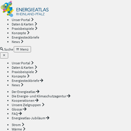
Energieatlas
—
Unser Portal
Daten & Karten
Rheinland-
Praxisbeispiele
Konzepte
Energiesteckbriefe
Pfalz
News
Suche
Menü
Unser Portal
Daten & Karten
Praxisbeispiele
Konzepte
Energiesteckbriefe
News
Der Energieatlas
Die Energie- und Klimaschutzagentur
Kooperationen
Unsere Zielgruppen
Glossar
FAQ
Energieatlas-Jubiläum
Strom
Wärme