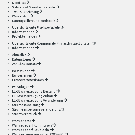
Mobilität
Solar- und Gründachkataster
THG-Bilanzierung
Wasserstoff
Datenquellen und Methodik
Übersichtskarte Praxisbeispiele
Informationen
Projekte melden
Übersichtskarte Kommunale Klimaschutzaktivitäten
Informationen
Aktuelles
Datenstories
Zahl des Monats
Kommunen
Bürger:innen
Presseverteter:innen
EE-Anlagen
EE-Stromerzeugung Bestand
EE-Stromerzeugung Zubau
EE-Stromerzeugung Veränderung
Stromeinspeisung
Stromeinspeisung Veränderung
Stromverbrauch
Wärmenetze
Wärmebedarf Kommunen
Wärmebedarf Baublöcke
Wärmeerzeugung Zubau (2007-20)