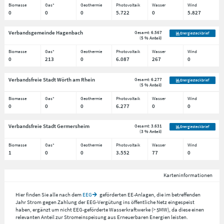
Biomasse
Gas*
Geothermie
Photovoltaik
Wasser
Wind
0
0
0
5.722
0
5.827
Verbandsgemeinde Hagenbach
Gesamt:
6.567
Energiesteckbrief
(
5 % Anteil
)
Biomasse
Gas*
Geothermie
Photovoltaik
Wasser
Wind
0
213
0
6.087
267
0
Verbandsfreie Stadt Wörth am Rhein
Gesamt:
6.277
Energiesteckbrief
(
5 % Anteil
)
Biomasse
Gas*
Geothermie
Photovoltaik
Wasser
Wind
0
0
0
6.277
0
0
Verbandsfreie Stadt Germersheim
Gesamt:
3.631
Energiesteckbrief
(
3 % Anteil
)
Biomasse
Gas*
Geothermie
Photovoltaik
Wasser
Wind
1
0
0
3.552
77
0
Karteninformationen
Hier finden Sie alle nach dem
EEG
geförderten EE-Anlagen, die im betreffenden
Jahr Strom gegen Zahlung der EEG-Vergütung ins öffentliche Netz eingespeist
haben, ergänzt um nicht EEG-geförderte Wasserkraftwerke (> 5MW), da diese einen
relevanten Anteil zur Stromeinspeisung aus Erneuerbaren Energien leisten.