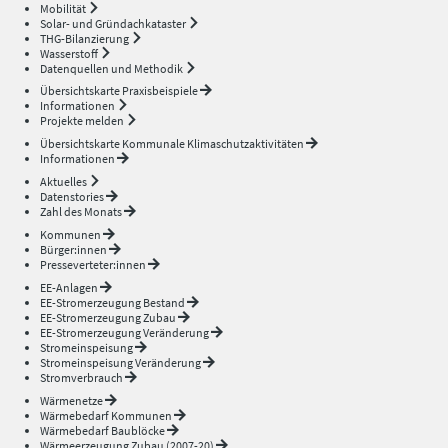
Mobilität
Solar- und Gründachkataster
THG-Bilanzierung
Wasserstoff
Datenquellen und Methodik
Übersichtskarte Praxisbeispiele
Informationen
Projekte melden
Übersichtskarte Kommunale Klimaschutzaktivitäten
Informationen
Aktuelles
Datenstories
Zahl des Monats
Kommunen
Bürger:innen
Presseverteter:innen
EE-Anlagen
EE-Stromerzeugung Bestand
EE-Stromerzeugung Zubau
EE-Stromerzeugung Veränderung
Stromeinspeisung
Stromeinspeisung Veränderung
Stromverbrauch
Wärmenetze
Wärmebedarf Kommunen
Wärmebedarf Baublöcke
Wärmeerzeugung Zubau (2007-20)