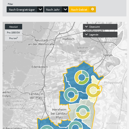
Filter
Nach Energieträger
Nach Jahr
Nach Gebiet
Absolut
Übersicht
Pro 1000 EW
Legende
Pro km²