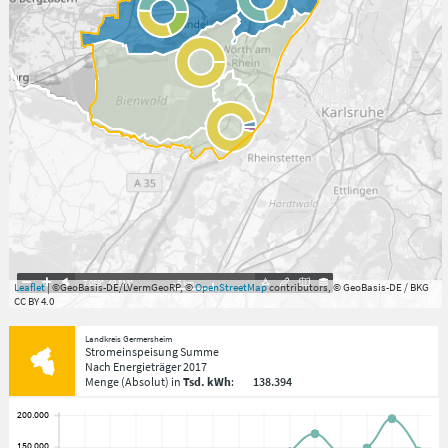
7.059°
,
49.813°
5
km
Leaflet
| ©GeoBasis-DE/LVermGeoRP, ©
OpenStreetMap
contributors, © GeoBasis-DE / BKG
CC BY 4.0
Landkreis Germersheim
Stromeinspeisung Summe
Nach Energieträger
2017
Menge
(Absolut)
in
Tsd. kWh
:
138.394