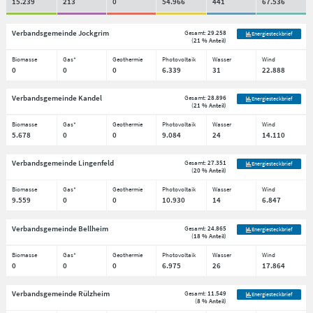
15.239
213
0
54.966
441
67.536
Verbandsgemeinde Jockgrim
Gesamt:
29.258
Energiesteckbrief
(
21 % Anteil
)
Biomasse
Gas*
Geothermie
Photovoltaik
Wasser
Wind
0
0
0
6.339
31
22.888
Verbandsgemeinde Kandel
Gesamt:
28.896
Energiesteckbrief
(
21 % Anteil
)
Biomasse
Gas*
Geothermie
Photovoltaik
Wasser
Wind
5.678
0
0
9.084
24
14.110
Verbandsgemeinde Lingenfeld
Gesamt:
27.351
Energiesteckbrief
(
20 % Anteil
)
Biomasse
Gas*
Geothermie
Photovoltaik
Wasser
Wind
9.559
0
0
10.930
14
6.847
Verbandsgemeinde Bellheim
Gesamt:
24.865
Energiesteckbrief
(
18 % Anteil
)
Biomasse
Gas*
Geothermie
Photovoltaik
Wasser
Wind
0
0
0
6.975
26
17.864
Verbandsgemeinde Rülzheim
Gesamt:
11.549
Energiesteckbrief
(
8 % Anteil
)