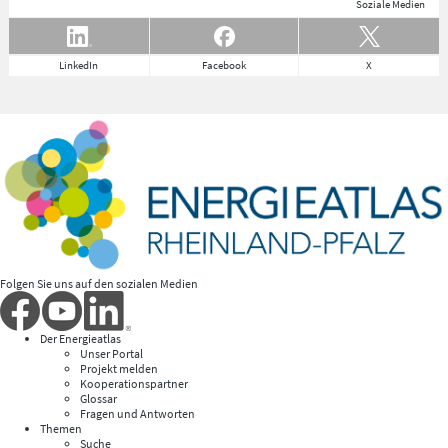
Soziale Medien
LinkedIn
Facebook
X
Folgen Sie uns auf den sozialen Medien
Der Energieatlas
Unser Portal
Projekt melden
Kooperationspartner
Glossar
Fragen und Antworten
Themen
Suche