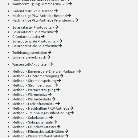
Wärmeerzeugung Summe (2007-20)
Ladeinfrastruktur Bestand
Nachhaltige Pkw-Antriebe Bestand
Nachhaltige Pkw-Antriebe Veränderung
Solarkataster Photovoltaik
Solarkataster Solarthermie
Gründachkataster
Solarpotenziale Photovoltaik
Solarpotenziale Solarthermie
Treibhausgasemission
Endenergieverbrauch
Wasserstoff-Aktivitäten
Methodik Erneuerbare-Energien-Anlagen
Methodik EE-Stromerzeugung
Methodik Stromeinspeisung
Methodik Stromverbrauch
Methodik Wärmeerzeugung
Methodik Wärmenetze
Methodik Wärmebedarfe
Methodik Ladeinfrastruktur
Methodik Nachhaltige PKW-Antriebe
Methodik Treibhausgas-Bilanzierung
Methodik Solarkataster
Methodik Solarpotenziale
Methodik Gründachkataster
Methodik Klimaschutzaktivitäten
Methodik Wasserstoff-Aktivitäten