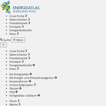
Energieatlas
—
Unser Portal
Daten & Karten
Rheinland-
Praxisbeispiele
Konzepte
Energiesteckbriefe
Pfalz
News
Suche
Menü
Unser Portal
Daten & Karten
Praxisbeispiele
Konzepte
Energiesteckbriefe
News
Der Energieatlas
Die Energie- und Klimaschutzagentur
Kooperationen
Unsere Zielgruppen
Glossar
FAQ
Energieatlas-Jubiläum
Strom
Wärme