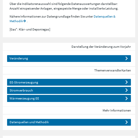
Über die Indikatorenauswahl sind folgende Datenauswertungen darstellbar:
Anzahl einspeisender Anlagen, eingespeiste Menge oder installierte Leistung.
Nähere Informationen zur Datengrundlage finden Sie unter
Datenquellen &
Methodik
.
[Gas*: Klär- und Deponiegas]
Darstellung der Veränderung zum Vorjahr
Veränderung
Themenverwandte Karten
EE-Stromerzeugung
Stromverbrauch
Wärmeerzeugung EE
Mehr Informationen
Datenquellen und Methodik