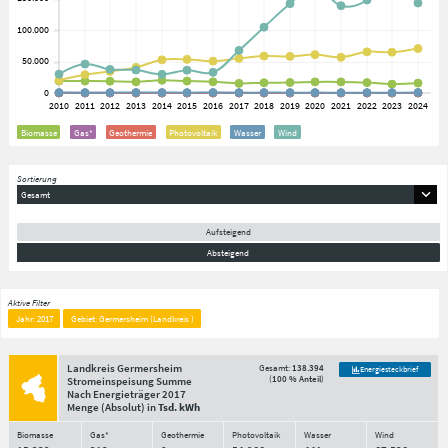
Biomasse
Gas*
Geothermie
Photovoltaik
Wasser
Wind
Sortierung
Gesamt
Aufsteigend
Absteigend
Aktive Filter
Jahr: 2017
Gebiet: Germersheim (Landkreis )
Landkreis Germersheim
Gesamt:
138.394
Energiesteckbrief
(
100 % Anteil
)
Stromeinspeisung Summe
Nach Energieträger
2017
Menge
(Absolut)
in
Tsd. kWh
Biomasse
Gas*
Geothermie
Photovoltaik
Wasser
Wind