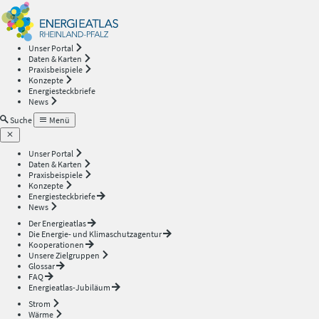
Energieatlas
—
Unser Portal
Daten & Karten
Rheinland-
Praxisbeispiele
Konzepte
Energiesteckbriefe
Pfalz
News
Suche
Menü
Unser Portal
Daten & Karten
Praxisbeispiele
Konzepte
Energiesteckbriefe
News
Der Energieatlas
Die Energie- und Klimaschutzagentur
Kooperationen
Unsere Zielgruppen
Glossar
FAQ
Energieatlas-Jubiläum
Strom
Wärme