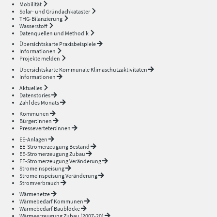
Mobilität
Solar- und Gründachkataster
THG-Bilanzierung
Wasserstoff
Datenquellen und Methodik
Übersichtskarte Praxisbeispiele
Informationen
Projekte melden
Übersichtskarte Kommunale Klimaschutzaktivitäten
Informationen
Aktuelles
Datenstories
Zahl des Monats
Kommunen
Bürger:innen
Presseverteter:innen
EE-Anlagen
EE-Stromerzeugung Bestand
EE-Stromerzeugung Zubau
EE-Stromerzeugung Veränderung
Stromeinspeisung
Stromeinspeisung Veränderung
Stromverbrauch
Wärmenetze
Wärmebedarf Kommunen
Wärmebedarf Baublöcke
Wärmeerzeugung Zubau (2007-20)