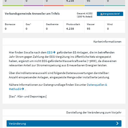
0
0
0
4.238
95
0
Verbandsgemeinde Annweiler am Trifels
Gesamt:
4.332
Energiesteckbrief
(
100 % Anteil
)
Biomasse
Gas*
Geothermie
Photovoltaik
Wasser
Wind
0
0
0
4.238
95
0
Karteninformationen
Hier finden Sie alle nach dem
EEG
geförderten EE-Anlagen, die im betreffenden
Jahr Strom gegen Zahlung der EEG-Vergütung ins öffentliche Netz eingespeist
haben, ergänzt um nicht EEG-geförderte Wasserkraftwerke (> 5MW), da diese einen
relevanten Anteil zur Stromeinspeisung aus Erneuerbaren Energien leisten.
Über die Indikatorenauswahl sind folgende Datenauswertungen darstellbar:
Anzahl einspeisender Anlagen, eingespeiste Menge oder installierte Leistung.
Nähere Informationen zur Datengrundlage finden Sie unter
Datenquellen &
Methodik
.
[Gas*: Klär- und Deponiegas]
Darstellung der Veränderung zum Vorjahr
Veränderung