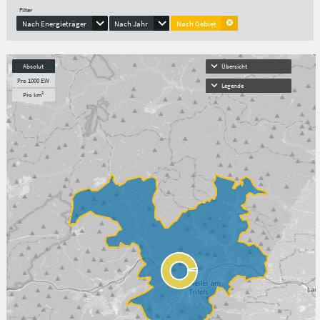
Filter
Nach Energieträger
Nach Jahr
Nach Gebiet
Absolut
Übersicht
Pro 1000 EW
Legende
Pro km²