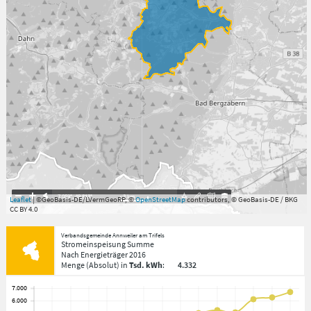
7.059°
,
49.813°
3
km
Leaflet
| ©GeoBasis-DE/LVermGeoRP, ©
OpenStreetMap
contributors, © GeoBasis-DE / BKG
CC BY 4.0
Verbandsgemeinde Annweiler am Trifels
Stromeinspeisung Summe
Nach Energieträger
2016
Menge
(Absolut)
in
Tsd. kWh
:
4.332