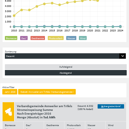
Biomasse
Gas*
Geothermie
Photovoltaik
Wasser
Wind
Sortierung
Gesamt
Aufsteigend
Absteigend
Aktive Filter
Jahr: 2016
Gebiet: Annweiler am Trifels (Verbandsgemeinde )
Verbandsgemeinde Annweiler am Trifels
Gesamt:
4.332
Energiesteckbrief
(
100 % Anteil
)
Stromeinspeisung Summe
Nach Energieträger
2016
Menge
(Absolut)
in
Tsd. kWh
Biomasse
Gas*
Geothermie
Photovoltaik
Wasser
Wind