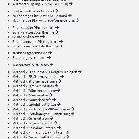
Wärmeerzeugung Summe (2007-20)
Ladeinfrastruktur Bestand
Nachhaltige Pkw-Antriebe Bestand
Nachhaltige Pkw-Antriebe Veränderung
Solarkataster Photovoltaik
Solarkataster Solarthermie
Gründachkataster
Solarpotenziale Photovoltaik
Solarpotenziale Solarthermie
Treibhausgasemission
Endenergieverbrauch
Wasserstoff-Aktivitäten
Methodik Erneuerbare-Energien-Anlagen
Methodik EE-Stromerzeugung
Methodik Stromeinspeisung
Methodik Stromverbrauch
Methodik Wärmeerzeugung
Methodik Wärmenetze
Methodik Wärmebedarfe
Methodik Ladeinfrastruktur
Methodik Nachhaltige PKW-Antriebe
Methodik Treibhausgas-Bilanzierung
Methodik Solarkataster
Methodik Solarpotenziale
Methodik Gründachkataster
Methodik Klimaschutzaktivitäten
Methodik Wasserstoff-Aktivitäten