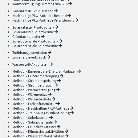
Wärmeerzeugung Summe (2007-20)
Ladeinfrastruktur Bestand
Nachhaltige Pkw-Antriebe Bestand
Nachhaltige Pkw-Antriebe Veränderung
Solarkataster Photovoltaik
Solarkataster Solarthermie
Gründachkataster
Solarpotenziale Photovoltaik
Solarpotenziale Solarthermie
Treibhausgasemission
Endenergieverbrauch
Wasserstoff-Aktivitäten
Methodik Erneuerbare-Energien-Anlagen
Methodik EE-Stromerzeugung
Methodik Stromeinspeisung
Methodik Stromverbrauch
Methodik Wärmeerzeugung
Methodik Wärmenetze
Methodik Wärmebedarfe
Methodik Ladeinfrastruktur
Methodik Nachhaltige PKW-Antriebe
Methodik Treibhausgas-Bilanzierung
Methodik Solarkataster
Methodik Solarpotenziale
Methodik Gründachkataster
Methodik Klimaschutzaktivitäten
Methodik Wasserstoff-Aktivitäten