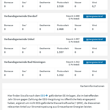
Biomasse
Gas*
Geothermie
Photovoltaik
Wasser
Wind
0
0
0
2.518
0
0,7
Verbandsgemeinde Dierdorf
Gesamt:
2.468
Energiesteckbrief
(
2 % Anteil
)
Biomasse
Gas*
Geothermie
Photovoltaik
Wasser
Wind
0
0
0
2.468
0
0
Verbandsgemeinde Unkel
Gesamt:
1.557
Energiesteckbrief
(
1 % Anteil
)
Biomasse
Gas*
Geothermie
Photovoltaik
Wasser
Wind
0
0
0
1.557
0
0
Verbandsgemeinde Bad Hönningen
Gesamt:
1.312
Energiesteckbrief
(
1 % Anteil
)
Biomasse
Gas*
Geothermie
Photovoltaik
Wasser
Wind
0
0
0
1.312
0
0
Karteninformationen
Hier finden Sie alle nach dem
EEG
geförderten EE-Anlagen, die im betreffenden
Jahr Strom gegen Zahlung der EEG-Vergütung ins öffentliche Netz eingespeist
haben, ergänzt um nicht EEG-geförderte Wasserkraftwerke (> 5MW), da diese einen
relevanten Anteil zur Stromeinspeisung aus Erneuerbaren Energien leisten.