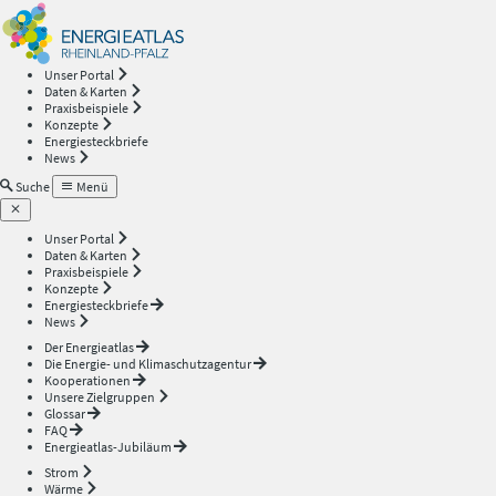
Energieatlas
—
Unser Portal
Daten & Karten
Rheinland-
Praxisbeispiele
Konzepte
Energiesteckbriefe
Pfalz
News
Suche
Menü
Unser Portal
Daten & Karten
Praxisbeispiele
Konzepte
Energiesteckbriefe
News
Der Energieatlas
Die Energie- und Klimaschutzagentur
Kooperationen
Unsere Zielgruppen
Glossar
FAQ
Energieatlas-Jubiläum
Strom
Wärme