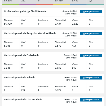
65.276
262
0
35.839
3.482
0,7
Große kreisangehörige Stadt Neuwied
Gesamt:
66.086
Energiesteckbrief
(
63 % Anteil
)
Biomasse
Gas*
Geothermie
Photovoltaik
Wasser
Wind
56.729
0
0
6.434
2.922
0
Verbandsgemeinde Rengsdorf-Waldbreitbach
Gesamt:
12.388
Energiesteckbrief
(
12 % Anteil
)
Biomasse
Gas*
Geothermie
Photovoltaik
Wasser
Wind
5.398
0
0
6.576
414
0
Verbandsgemeinde Puderbach
Gesamt:
9.946
Energiesteckbrief
(
9 % Anteil
)
Biomasse
Gas*
Geothermie
Photovoltaik
Wasser
Wind
3.148
0
0
6.652
146
0
Verbandsgemeinde Asbach
Gesamt:
8.584
Energiesteckbrief
(
8 % Anteil
)
Biomasse
Gas*
Geothermie
Photovoltaik
Wasser
Wind
0
262
0
8.322
0
0
Verbandsgemeinde Linz am Rhein
Gesamt:
2.518
Energiesteckbrief
(
2 % Anteil
)