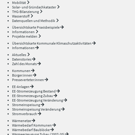
Mobilität
Solar- und Gründachkataster
THG-Bilanzierung
Wasserstoff
Datenquellen und Methodik
Übersichtskarte Praxisbeispiele
Informationen
Projekte melden
Übersichtskarte Kommunale Klimaschutzaktivitäten
Informationen
Aktuelles
Datenstories
Zahl des Monats
Kommunen
Bürger:innen
Presseverteter:innen
EE-Anlagen
EE-Stromerzeugung Bestand
EE-Stromerzeugung Zubau
EE-Stromerzeugung Veränderung
Stromeinspeisung
Stromeinspeisung Veränderung
Stromverbrauch
Wärmenetze
Wärmebedarf Kommunen
Wärmebedarf Baublöcke
Wärmeerzeugung Zubau (2007-20)