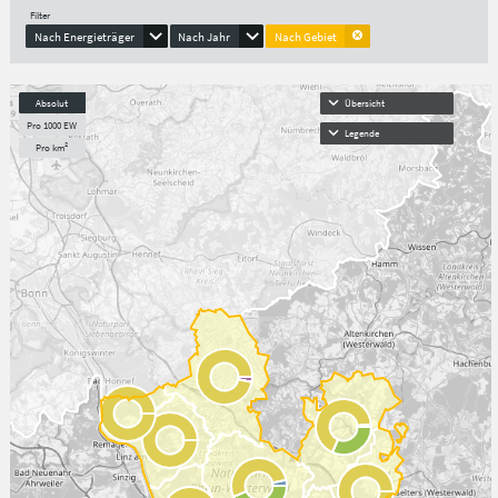
Filter
Nach Energieträger
Nach Jahr
Nach Gebiet
Absolut
Übersicht
Pro 1000 EW
Legende
Pro km²