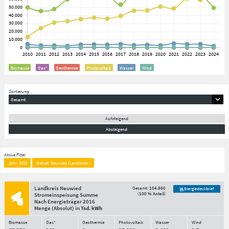
Biomasse
Gas*
Geothermie
Photovoltaik
Wasser
Wind
Sortierung
Gesamt
Aufsteigend
Absteigend
Aktive Filter
Jahr: 2016
Gebiet: Neuwied (Landkreis )
Landkreis Neuwied
Gesamt:
104.860
Energiesteckbrief
(
100 % Anteil
)
Stromeinspeisung Summe
Nach Energieträger
2016
Menge
(Absolut)
in
Tsd. kWh
Biomasse
Gas*
Geothermie
Photovoltaik
Wasser
Wind