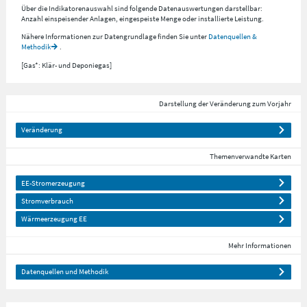
Über die Indikatorenauswahl sind folgende Datenauswertungen darstellbar:
Anzahl einspeisender Anlagen, eingespeiste Menge oder installierte Leistung.
Nähere Informationen zur Datengrundlage finden Sie unter
Datenquellen &
Methodik
.
[Gas*: Klär- und Deponiegas]
Darstellung der Veränderung zum Vorjahr
Veränderung
Themenverwandte Karten
EE-Stromerzeugung
Stromverbrauch
Wärmeerzeugung EE
Mehr Informationen
Datenquellen und Methodik