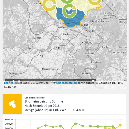
7.059°
,
49.813°
5
km
Leaflet
| ©GeoBasis-DE/LVermGeoRP, ©
OpenStreetMap
contributors, © GeoBasis-DE / BKG
CC BY 4.0
Landkreis Neuwied
Stromeinspeisung Summe
Nach Energieträger
2016
Menge
(Absolut)
in
Tsd. kWh
:
104.860