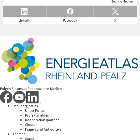
Soziale Medien
LinkedIn
Facebook
X
Folgen Sie uns auf den sozialen Medien
Der Energieatlas
Unser Portal
Projekt melden
Kooperationspartner
Glossar
Fragen und Antworten
Themen
Suche