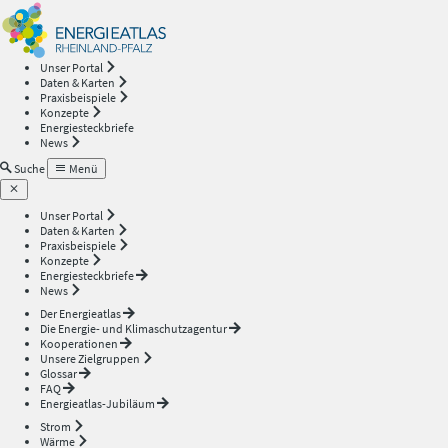
Energieatlas
—
Unser Portal
Daten & Karten
Rheinland-
Praxisbeispiele
Konzepte
Energiesteckbriefe
Pfalz
News
Suche
Menü
Unser Portal
Daten & Karten
Praxisbeispiele
Konzepte
Energiesteckbriefe
News
Der Energieatlas
Die Energie- und Klimaschutzagentur
Kooperationen
Unsere Zielgruppen
Glossar
FAQ
Energieatlas-Jubiläum
Strom
Wärme