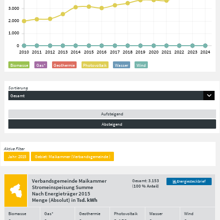
Biomasse
Gas*
Geothermie
Photovoltaik
Wasser
Wind
Sortierung
Gesamt
Aufsteigend
Absteigend
Aktive Filter
Jahr: 2015
Gebiet: Maikammer (Verbandsgemeinde )
Verbandsgemeinde Maikammer
Gesamt:
3.153
Energiesteckbrief
(
100 % Anteil
)
Stromeinspeisung Summe
Nach Energieträger
2015
Menge
(Absolut)
in
Tsd. kWh
Biomasse
Gas*
Geothermie
Photovoltaik
Wasser
Wind