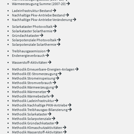
Wärmeerzeugung Summe (2007-20)
Ladeinfrastruktur Bestand
Nachhaltige Pkw-Antriebe Bestand
Nachhaltige Pkw-Antriebe Veränderung
Solarkataster Photovoltaik
Solarkataster Solarthermie
Gründachkataster
Solarpotenziale Photovoltaik
Solarpotenziale Solarthermie
Treibhausgasemission
Endenergieverbrauch
Wasserstoff-Aktivitäten
Methodik Erneuerbare-Energien-Anlagen
Methodik EE-Stromerzeugung
Methodik Stromeinspeisung
Methodik Stromverbrauch
Methodik Wärmeerzeugung
Methodik Wärmenetze
Methodik Wärmebedarfe
Methodik Ladeinfrastruktur
Methodik Nachhaltige PKW-Antriebe
Methodik Treibhausgas-Bilanzierung
Methodik Solarkataster
Methodik Solarpotenziale
Methodik Gründachkataster
Methodik Klimaschutzaktivitäten
Methodik Wasserstoff-Aktivitäten