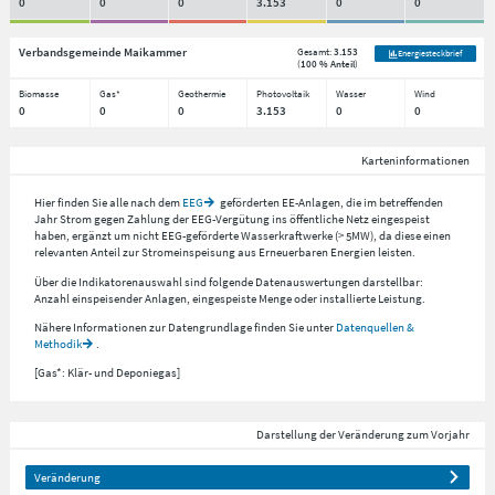
0
0
0
3.153
0
0
Verbandsgemeinde Maikammer
Gesamt:
3.153
Energiesteckbrief
(
100 % Anteil
)
Biomasse
Gas*
Geothermie
Photovoltaik
Wasser
Wind
0
0
0
3.153
0
0
Karteninformationen
Hier finden Sie alle nach dem
EEG
geförderten EE-Anlagen, die im betreffenden
Jahr Strom gegen Zahlung der EEG-Vergütung ins öffentliche Netz eingespeist
haben, ergänzt um nicht EEG-geförderte Wasserkraftwerke (> 5MW), da diese einen
relevanten Anteil zur Stromeinspeisung aus Erneuerbaren Energien leisten.
Über die Indikatorenauswahl sind folgende Datenauswertungen darstellbar:
Anzahl einspeisender Anlagen, eingespeiste Menge oder installierte Leistung.
Nähere Informationen zur Datengrundlage finden Sie unter
Datenquellen &
Methodik
.
[Gas*: Klär- und Deponiegas]
Darstellung der Veränderung zum Vorjahr
Veränderung