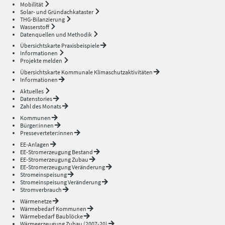
Mobilität
Solar- und Gründachkataster
THG-Bilanzierung
Wasserstoff
Datenquellen und Methodik
Übersichtskarte Praxisbeispiele
Informationen
Projekte melden
Übersichtskarte Kommunale Klimaschutzaktivitäten
Informationen
Aktuelles
Datenstories
Zahl des Monats
Kommunen
Bürger:innen
Presseverteter:innen
EE-Anlagen
EE-Stromerzeugung Bestand
EE-Stromerzeugung Zubau
EE-Stromerzeugung Veränderung
Stromeinspeisung
Stromeinspeisung Veränderung
Stromverbrauch
Wärmenetze
Wärmebedarf Kommunen
Wärmebedarf Baublöcke
Wärmeerzeugung Zubau (2007-20)