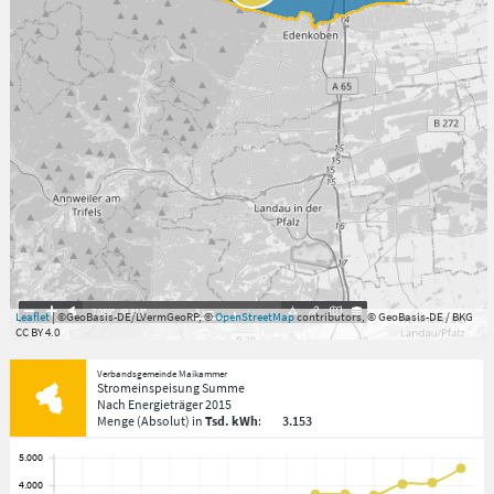
7.059°
,
49.813°
3
km
Leaflet
| ©GeoBasis-DE/LVermGeoRP, ©
OpenStreetMap
contributors, © GeoBasis-DE / BKG
CC BY 4.0
Verbandsgemeinde Maikammer
Stromeinspeisung Summe
Nach Energieträger
2015
Menge
(Absolut)
in
Tsd. kWh
:
3.153