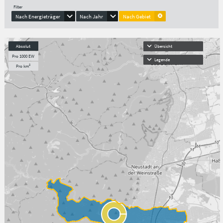
Filter
Nach Energieträger
Nach Jahr
Nach Gebiet
Absolut
Übersicht
Pro 1000 EW
Legende
Pro km²