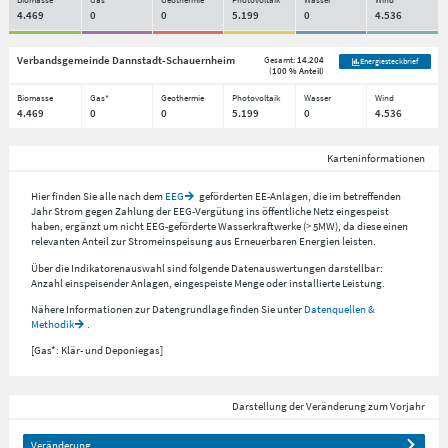
4.469
0
0
5.199
0
4.536
Verbandsgemeinde Dannstadt-Schauernheim
Gesamt:
14.204
Energiesteckbrief
(
100 % Anteil
)
Biomasse
Gas*
Geothermie
Photovoltaik
Wasser
Wind
4.469
0
0
5.199
0
4.536
Karteninformationen
Hier finden Sie alle nach dem
EEG
geförderten EE-Anlagen, die im betreffenden
Jahr Strom gegen Zahlung der EEG-Vergütung ins öffentliche Netz eingespeist
haben, ergänzt um nicht EEG-geförderte Wasserkraftwerke (> 5MW), da diese einen
relevanten Anteil zur Stromeinspeisung aus Erneuerbaren Energien leisten.
Über die Indikatorenauswahl sind folgende Datenauswertungen darstellbar:
Anzahl einspeisender Anlagen, eingespeiste Menge oder installierte Leistung.
Nähere Informationen zur Datengrundlage finden Sie unter
Datenquellen &
Methodik
.
[Gas*: Klär- und Deponiegas]
Darstellung der Veränderung zum Vorjahr
Veränderung