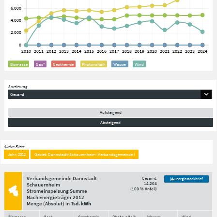
Biomasse
Gas*
Geothermie
Photovoltaik
Wasser
Wind
Sortierung
Gesamt
Aufsteigend
Absteigend
Aktive Filter
Jahr: 2012
Gebiet: Dannstadt-Schauernheim (Verbandsgemeinde )
Verbandsgemeinde Dannstadt-
Gesamt:
Energiesteckbrief
14.204
Schauernheim
(
100 % Anteil
)
Stromeinspeisung Summe
Nach Energieträger
2012
Menge
(Absolut)
in
Tsd. kWh
Biomasse
Gas*
Geothermie
Photovoltaik
Wasser
Wind