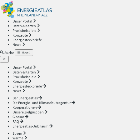
Energieatlas
—
Unser Portal
Daten & Karten
Rheinland-
Praxisbeispiele
Konzepte
Energiesteckbriefe
Pfalz
News
Suche
Menü
Unser Portal
Daten & Karten
Praxisbeispiele
Konzepte
Energiesteckbriefe
News
Der Energieatlas
Die Energie- und Klimaschutzagentur
Kooperationen
Unsere Zielgruppen
Glossar
FAQ
Energieatlas-Jubiläum
Strom
Wärme