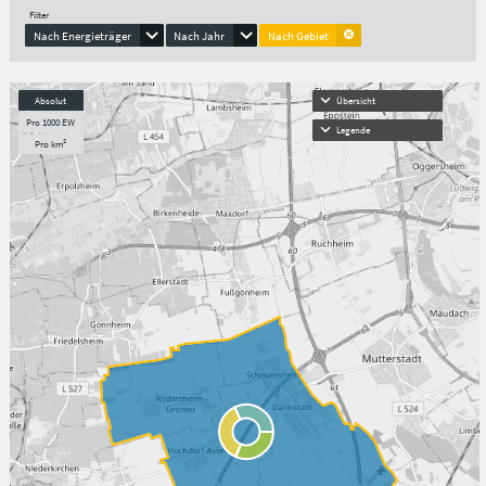
Filter
Nach Energieträger
Nach Jahr
Nach Gebiet
Absolut
Übersicht
Pro 1000 EW
Legende
Pro km²