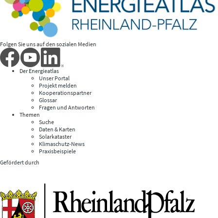
Folgen Sie uns auf den sozialen Medien
Der Energieatlas
Unser Portal
Projekt melden
Kooperationspartner
Glossar
Fragen und Antworten
Themen
Suche
Daten & Karten
Solarkataster
Klimaschutz-News
Praxisbeispiele
Gefördert durch