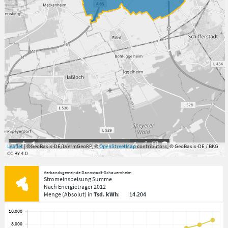
7.059°
,
49.813°
2
km
Leaflet
| ©GeoBasis-DE/LVermGeoRP, ©
OpenStreetMap
contributors, © GeoBasis-DE / BKG
CC BY 4.0
Verbandsgemeinde Dannstadt-Schauernheim
Stromeinspeisung Summe
Nach Energieträger
2012
Menge
(Absolut)
in
Tsd. kWh
:
14.204