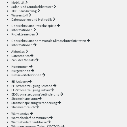
Mobilität
Solar- und Gründachkataster
THG-Bilanzierung
Wasserstoff
Datenquellen und Methodik
Übersichtskarte Praxisbeispiele
Informationen
Projekte melden
Übersichtskarte Kommunale Klimaschutzaktivitäten
Informationen
Aktuelles
Datenstories
Zahl des Monats
Kommunen
Bürger:innen
Presseverteter:innen
EE-Anlagen
EE-Stromerzeugung Bestand
EE-Stromerzeugung Zubau
EE-Stromerzeugung Veränderung
Stromeinspeisung
Stromeinspeisung Veränderung
Stromverbrauch
Wärmenetze
Wärmebedarf Kommunen
Wärmebedarf Baublöcke
Wärmeerzeugung Zubau (2007-20)