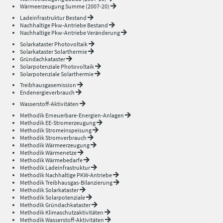
Wärmeerzeugung Summe (2007-20)
Ladeinfrastruktur Bestand
Nachhaltige Pkw-Antriebe Bestand
Nachhaltige Pkw-Antriebe Veränderung
Solarkataster Photovoltaik
Solarkataster Solarthermie
Gründachkataster
Solarpotenziale Photovoltaik
Solarpotenziale Solarthermie
Treibhausgasemission
Endenergieverbrauch
Wasserstoff-Aktivitäten
Methodik Erneuerbare-Energien-Anlagen
Methodik EE-Stromerzeugung
Methodik Stromeinspeisung
Methodik Stromverbrauch
Methodik Wärmeerzeugung
Methodik Wärmenetze
Methodik Wärmebedarfe
Methodik Ladeinfrastruktur
Methodik Nachhaltige PKW-Antriebe
Methodik Treibhausgas-Bilanzierung
Methodik Solarkataster
Methodik Solarpotenziale
Methodik Gründachkataster
Methodik Klimaschutzaktivitäten
Methodik Wasserstoff-Aktivitäten