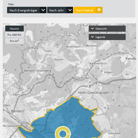
Filter
Nach Energieträger
Nach Jahr
Nach Gebiet
Absolut
Übersicht
Pro 1000 EW
Legende
Pro km²