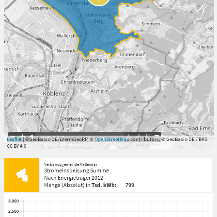
7.059°
,
49.813°
1
km
Leaflet
| ©GeoBasis-DE/LVermGeoRP, ©
OpenStreetMap
contributors, © GeoBasis-DE / BKG
CC BY 4.0
Verbandsgemeinde Vallendar
Stromeinspeisung Summe
Nach Energieträger
2012
Menge
(Absolut)
in
Tsd. kWh
:
799