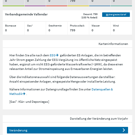
0
0
0
799
0
0
Verbandsgemeinde Vallendar
Gesamt:
799
Energiesteckbrief
(
100 % Anteil
)
Biomasse
Gas*
Geothermie
Photovoltaik
Wasser
Wind
0
0
0
799
0
0
Karteninformationen
Hier finden Sie alle nach dem
EEG
geförderten EE-Anlagen, die im betreffenden
Jahr Strom gegen Zahlung der EEG-Vergütung ins öffentliche Netz eingespeist
haben, ergänzt um nicht EEG-geförderte Wasserkraftwerke (> 5MW), da diese einen
relevanten Anteil zur Stromeinspeisung aus Erneuerbaren Energien leisten.
Über die Indikatorenauswahl sind folgende Datenauswertungen darstellbar:
Anzahl einspeisender Anlagen, eingespeiste Menge oder installierte Leistung.
Nähere Informationen zur Datengrundlage finden Sie unter
Datenquellen &
Methodik
.
[Gas*: Klär- und Deponiegas]
Darstellung der Veränderung zum Vorjahr
Veränderung