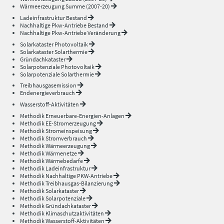
Wärmeerzeugung Summe (2007-20)
Ladeinfrastruktur Bestand
Nachhaltige Pkw-Antriebe Bestand
Nachhaltige Pkw-Antriebe Veränderung
Solarkataster Photovoltaik
Solarkataster Solarthermie
Gründachkataster
Solarpotenziale Photovoltaik
Solarpotenziale Solarthermie
Treibhausgasemission
Endenergieverbrauch
Wasserstoff-Aktivitäten
Methodik Erneuerbare-Energien-Anlagen
Methodik EE-Stromerzeugung
Methodik Stromeinspeisung
Methodik Stromverbrauch
Methodik Wärmeerzeugung
Methodik Wärmenetze
Methodik Wärmebedarfe
Methodik Ladeinfrastruktur
Methodik Nachhaltige PKW-Antriebe
Methodik Treibhausgas-Bilanzierung
Methodik Solarkataster
Methodik Solarpotenziale
Methodik Gründachkataster
Methodik Klimaschutzaktivitäten
Methodik Wasserstoff-Aktivitäten