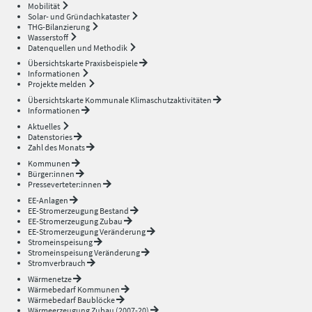
Mobilität
Solar- und Gründachkataster
THG-Bilanzierung
Wasserstoff
Datenquellen und Methodik
Übersichtskarte Praxisbeispiele
Informationen
Projekte melden
Übersichtskarte Kommunale Klimaschutzaktivitäten
Informationen
Aktuelles
Datenstories
Zahl des Monats
Kommunen
Bürger:innen
Presseverteter:innen
EE-Anlagen
EE-Stromerzeugung Bestand
EE-Stromerzeugung Zubau
EE-Stromerzeugung Veränderung
Stromeinspeisung
Stromeinspeisung Veränderung
Stromverbrauch
Wärmenetze
Wärmebedarf Kommunen
Wärmebedarf Baublöcke
Wärmeerzeugung Zubau (2007-20)