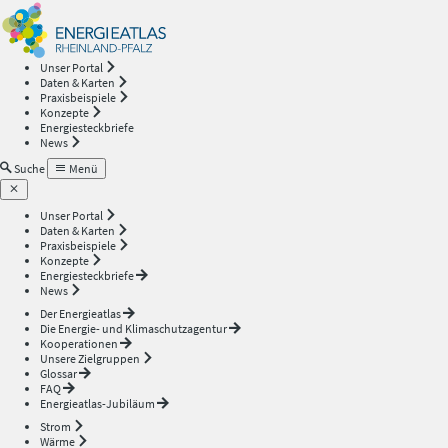
Energieatlas
—
Unser Portal
Daten & Karten
Rheinland-
Praxisbeispiele
Konzepte
Energiesteckbriefe
Pfalz
News
Suche
Menü
Unser Portal
Daten & Karten
Praxisbeispiele
Konzepte
Energiesteckbriefe
News
Der Energieatlas
Die Energie- und Klimaschutzagentur
Kooperationen
Unsere Zielgruppen
Glossar
FAQ
Energieatlas-Jubiläum
Strom
Wärme