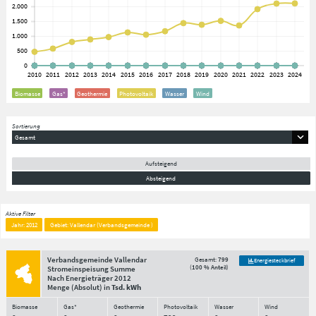
Biomasse
Gas*
Geothermie
Photovoltaik
Wasser
Wind
Sortierung
Gesamt
Aufsteigend
Absteigend
Aktive Filter
Jahr: 2012
Gebiet: Vallendar (Verbandsgemeinde )
Verbandsgemeinde Vallendar
Gesamt:
799
Energiesteckbrief
(
100 % Anteil
)
Stromeinspeisung Summe
Nach Energieträger
2012
Menge
(Absolut)
in
Tsd. kWh
Biomasse
Gas*
Geothermie
Photovoltaik
Wasser
Wind