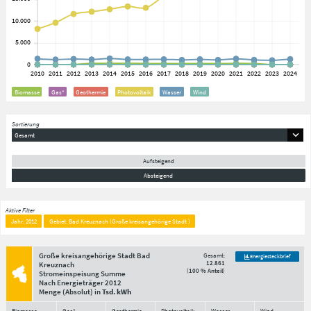
Biomasse
Gas*
Geothermie
Photovoltaik
Wasser
Wind
Sortierung
Gesamt
Aufsteigend
Absteigend
Aktive Filter
Jahr: 2012
Gebiet: Bad Kreuznach (Große kreisangehörige Stadt )
Große kreisangehörige Stadt Bad
Gesamt:
Energiesteckbrief
12.861
Kreuznach
(
100 % Anteil
)
Stromeinspeisung Summe
Nach Energieträger
2012
Menge
(Absolut)
in
Tsd. kWh
Biomasse
Gas*
Geothermie
Photovoltaik
Wasser
Wind