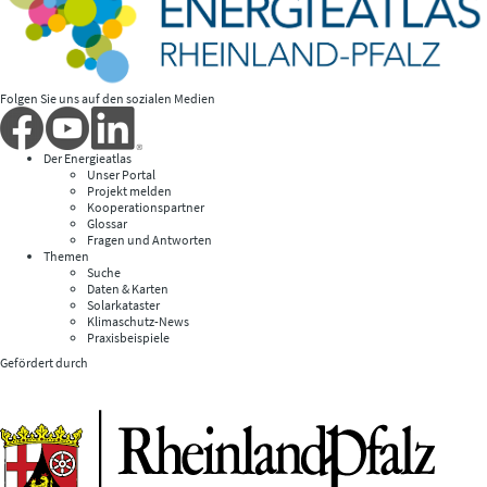
Folgen Sie uns auf den sozialen Medien
Der Energieatlas
Unser Portal
Projekt melden
Kooperationspartner
Glossar
Fragen und Antworten
Themen
Suche
Daten & Karten
Solarkataster
Klimaschutz-News
Praxisbeispiele
Gefördert durch