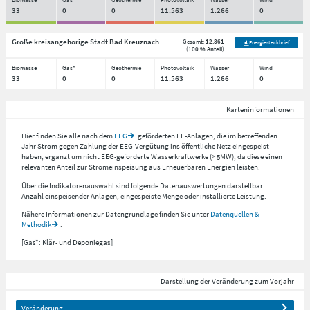
33
0
0
11.563
1.266
0
Große kreisangehörige Stadt Bad Kreuznach
Gesamt:
12.861
Energiesteckbrief
(
100 % Anteil
)
Biomasse
Gas*
Geothermie
Photovoltaik
Wasser
Wind
33
0
0
11.563
1.266
0
Karteninformationen
Hier finden Sie alle nach dem
EEG
geförderten EE-Anlagen, die im betreffenden
Jahr Strom gegen Zahlung der EEG-Vergütung ins öffentliche Netz eingespeist
haben, ergänzt um nicht EEG-geförderte Wasserkraftwerke (> 5MW), da diese einen
relevanten Anteil zur Stromeinspeisung aus Erneuerbaren Energien leisten.
Über die Indikatorenauswahl sind folgende Datenauswertungen darstellbar:
Anzahl einspeisender Anlagen, eingespeiste Menge oder installierte Leistung.
Nähere Informationen zur Datengrundlage finden Sie unter
Datenquellen &
Methodik
.
[Gas*: Klär- und Deponiegas]
Darstellung der Veränderung zum Vorjahr
Veränderung