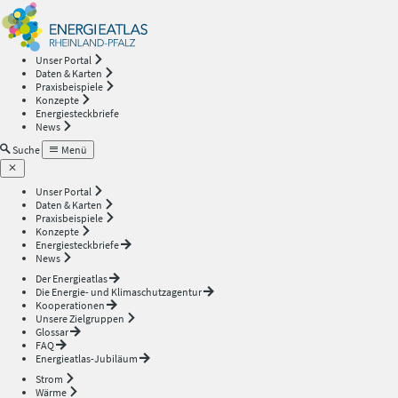
Energieatlas
—
Unser Portal
Daten & Karten
Rheinland-
Praxisbeispiele
Konzepte
Energiesteckbriefe
Pfalz
News
Suche
Menü
Unser Portal
Daten & Karten
Praxisbeispiele
Konzepte
Energiesteckbriefe
News
Der Energieatlas
Die Energie- und Klimaschutzagentur
Kooperationen
Unsere Zielgruppen
Glossar
FAQ
Energieatlas-Jubiläum
Strom
Wärme