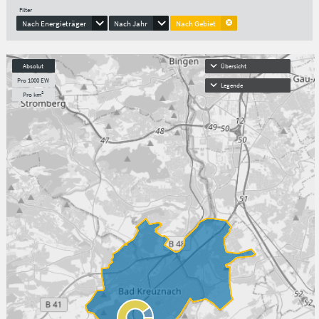
Filter
Nach Energieträger
Nach Jahr
Nach Gebiet
Absolut
Übersicht
Pro 1000 EW
Legende
Pro km²