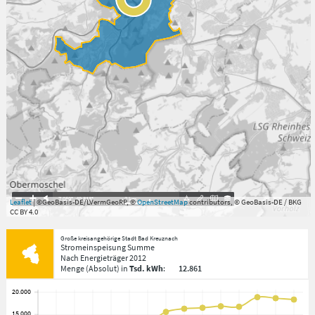
7.059°
,
49.813°
2
km
Leaflet
| ©GeoBasis-DE/LVermGeoRP, ©
OpenStreetMap
contributors, © GeoBasis-DE / BKG
CC BY 4.0
Große kreisangehörige Stadt Bad Kreuznach
Stromeinspeisung Summe
Nach Energieträger
2012
Menge
(Absolut)
in
Tsd. kWh
:
12.861