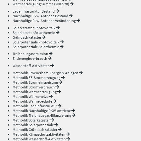
Wärmeerzeugung Summe (2007-20)
Ladeinfrastruktur Bestand
Nachhaltige Pkw-Antriebe Bestand
Nachhaltige Pkw-Antriebe Veränderung
Solarkataster Photovoltaik
Solarkataster Solarthermie
Gründachkataster
Solarpotenziale Photovoltaik
Solarpotenziale Solarthermie
Treibhausgasemission
Endenergieverbrauch
Wasserstoff-Aktivitäten
Methodik Erneuerbare-Energien-Anlagen
Methodik EE-Stromerzeugung
Methodik Stromeinspeisung
Methodik Stromverbrauch
Methodik Wärmeerzeugung
Methodik Wärmenetze
Methodik Wärmebedarfe
Methodik Ladeinfrastruktur
Methodik Nachhaltige PKW-Antriebe
Methodik Treibhausgas-Bilanzierung
Methodik Solarkataster
Methodik Solarpotenziale
Methodik Gründachkataster
Methodik Klimaschutzaktivitäten
Methodik Wasserstoff-Aktivitäten