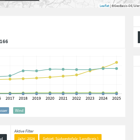
Leaflet
| ©GeoBasis-DE/LVe
.166
sser
Wind
Aktive Filter
nd
Jahr: 2024
Gebiet: Südwestpfalz (Landkreis )