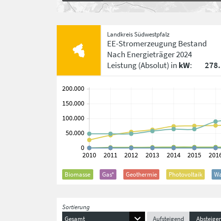
Landkreis Südwestpfalz
EE-Stromerzeugung Bestand
Nach Energieträger
2024
Leistung
(Absolut)
in
kW
:
278
Biomasse
Gas*
Geothermie
Photovoltaik
Wa
Sortierung
Gesamt
Aufsteigend
Absteige