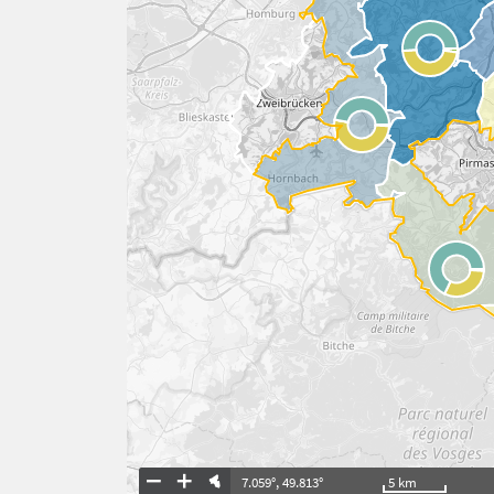
7.059°
,
49.813°
5
km