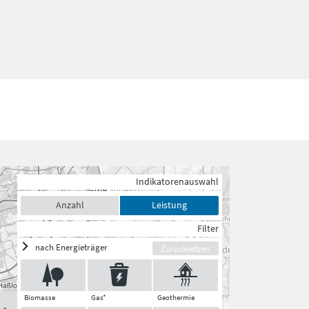
Indikatorenauswahl
Anzahl
Leistung
Filter
nach Energieträger
Zurücksetzen
Biomasse
Gas*
Geothermie