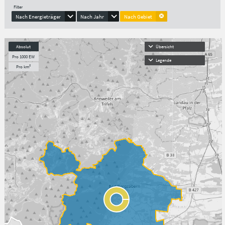
Filter
Nach Energieträger
Nach Jahr
Nach Gebiet
Absolut
Übersicht
Pro 1000 EW
Legende
Pro km²