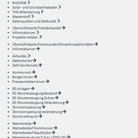
Mobilität
Solar- und Gründachkataster
THG-Bilanzierung
Wasserstoff
Datenquellen und Methodik
Übersichtskarte Praxisbeispiele
Informationen
Projekte melden
Übersichtskarte Kommunale Klimaschutzaktivitäten
Informationen
Aktuelles
Datenstories
Zahl des Monats
Kommunen
Bürger:innen
Presseverteter:innen
EE-Anlagen
EE-Stromerzeugung Bestand
EE-Stromerzeugung Zubau
EE-Stromerzeugung Veränderung
Stromeinspeisung
Stromeinspeisung Veränderung
Stromverbrauch
Wärmenetze
Wärmebedarf Kommunen
Wärmebedarf Baublöcke
Wärmeerzeugung Zubau (2007-20)