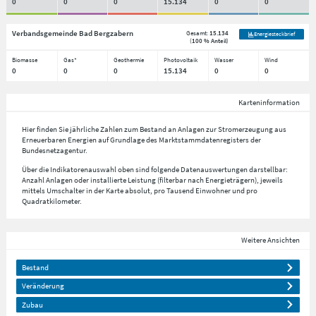
0
0
0
15.134
0
0
Verbandsgemeinde Bad Bergzabern
Gesamt:
15.134
Energiesteckbrief
(
100 % Anteil
)
Biomasse
Gas*
Geothermie
Photovoltaik
Wasser
Wind
0
0
0
15.134
0
0
Karteninformation
Hier finden Sie jährliche Zahlen zum Bestand an Anlagen zur Stromerzeugung aus
Erneuerbaren Energien auf Grundlage des Marktstammdatenregisters der
Bundesnetzagentur.
Über die Indikatorenauswahl oben sind folgende Datenauswertungen darstellbar:
Anzahl Anlagen oder installierte Leistung (filterbar nach Energieträgern), jeweils
mittels Umschalter in der Karte absolut, pro Tausend Einwohner und pro
Quadratkilometer.
Weitere Ansichten
Bestand
Veränderung
Zubau