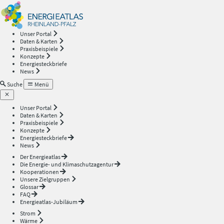
Energieatlas
—
Unser Portal
Daten & Karten
Rheinland-
Praxisbeispiele
Konzepte
Energiesteckbriefe
Pfalz
News
Suche
Menü
Unser Portal
Daten & Karten
Praxisbeispiele
Konzepte
Energiesteckbriefe
News
Der Energieatlas
Die Energie- und Klimaschutzagentur
Kooperationen
Unsere Zielgruppen
Glossar
FAQ
Energieatlas-Jubiläum
Strom
Wärme