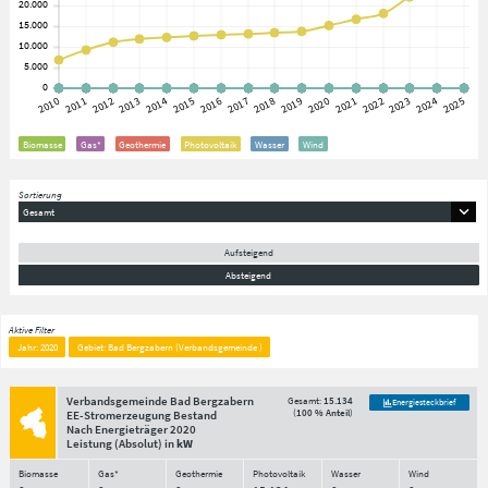
Biomasse
Gas*
Geothermie
Photovoltaik
Wasser
Wind
Sortierung
Gesamt
Aufsteigend
Absteigend
Aktive Filter
Jahr: 2020
Gebiet: Bad Bergzabern (Verbandsgemeinde )
Verbandsgemeinde Bad Bergzabern
Gesamt:
15.134
Energiesteckbrief
(
100 % Anteil
)
EE-Stromerzeugung Bestand
Nach Energieträger
2020
Leistung
(Absolut)
in
kW
Biomasse
Gas*
Geothermie
Photovoltaik
Wasser
Wind