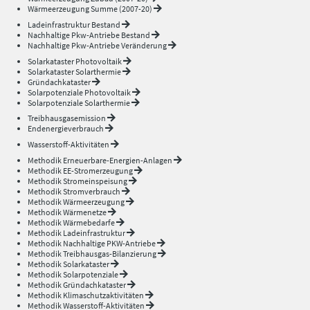
Wärmeerzeugung Summe (2007-20)
Ladeinfrastruktur Bestand
Nachhaltige Pkw-Antriebe Bestand
Nachhaltige Pkw-Antriebe Veränderung
Solarkataster Photovoltaik
Solarkataster Solarthermie
Gründachkataster
Solarpotenziale Photovoltaik
Solarpotenziale Solarthermie
Treibhausgasemission
Endenergieverbrauch
Wasserstoff-Aktivitäten
Methodik Erneuerbare-Energien-Anlagen
Methodik EE-Stromerzeugung
Methodik Stromeinspeisung
Methodik Stromverbrauch
Methodik Wärmeerzeugung
Methodik Wärmenetze
Methodik Wärmebedarfe
Methodik Ladeinfrastruktur
Methodik Nachhaltige PKW-Antriebe
Methodik Treibhausgas-Bilanzierung
Methodik Solarkataster
Methodik Solarpotenziale
Methodik Gründachkataster
Methodik Klimaschutzaktivitäten
Methodik Wasserstoff-Aktivitäten