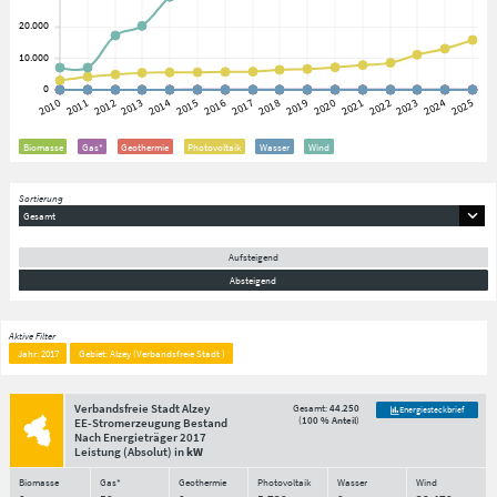
Biomasse
Gas*
Geothermie
Photovoltaik
Wasser
Wind
Sortierung
Gesamt
Aufsteigend
Absteigend
Aktive Filter
Jahr: 2017
Gebiet: Alzey (Verbandsfreie Stadt )
Verbandsfreie Stadt Alzey
Gesamt:
44.250
Energiesteckbrief
(
100 % Anteil
)
EE-Stromerzeugung Bestand
Nach Energieträger
2017
Leistung
(Absolut)
in
kW
Biomasse
Gas*
Geothermie
Photovoltaik
Wasser
Wind