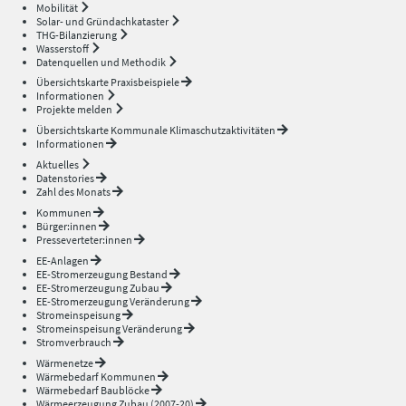
Mobilität
Solar- und Gründachkataster
THG-Bilanzierung
Wasserstoff
Datenquellen und Methodik
Übersichtskarte Praxisbeispiele
Informationen
Projekte melden
Übersichtskarte Kommunale Klimaschutzaktivitäten
Informationen
Aktuelles
Datenstories
Zahl des Monats
Kommunen
Bürger:innen
Presseverteter:innen
EE-Anlagen
EE-Stromerzeugung Bestand
EE-Stromerzeugung Zubau
EE-Stromerzeugung Veränderung
Stromeinspeisung
Stromeinspeisung Veränderung
Stromverbrauch
Wärmenetze
Wärmebedarf Kommunen
Wärmebedarf Baublöcke
Wärmeerzeugung Zubau (2007-20)