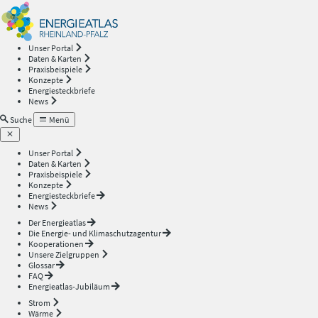
Energieatlas
—
Unser Portal
Daten & Karten
Rheinland-
Praxisbeispiele
Konzepte
Energiesteckbriefe
Pfalz
News
Suche
Menü
Unser Portal
Daten & Karten
Praxisbeispiele
Konzepte
Energiesteckbriefe
News
Der Energieatlas
Die Energie- und Klimaschutzagentur
Kooperationen
Unsere Zielgruppen
Glossar
FAQ
Energieatlas-Jubiläum
Strom
Wärme