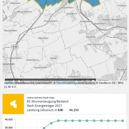
7.059°
,
49.813°
2
km
Leaflet
| ©GeoBasis-DE/LVermGeoRP, ©
OpenStreetMap
contributors, © GeoBasis-DE / BKG
CC BY 4.0
Verbandsfreie Stadt Alzey
EE-Stromerzeugung Bestand
Nach Energieträger
2017
Leistung
(Absolut)
in
kW
:
44.250