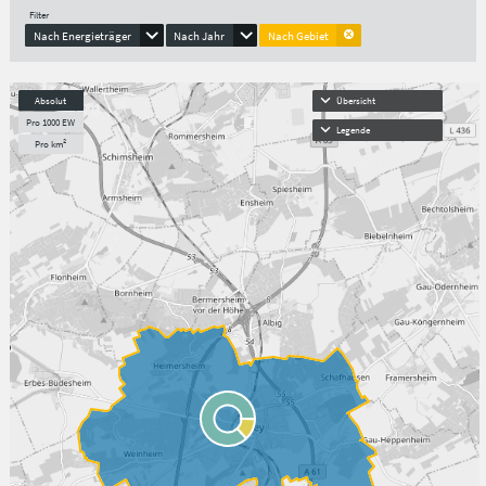
Filter
Nach Energieträger
Nach Jahr
Nach Gebiet
Absolut
Übersicht
Pro 1000 EW
Legende
Pro km²