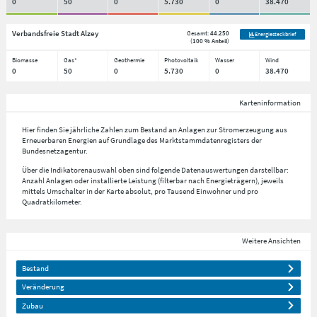
0
50
0
5.730
0
38.470
Verbandsfreie Stadt Alzey
Gesamt:
44.250
Energiesteckbrief
(
100 % Anteil
)
Biomasse
Gas*
Geothermie
Photovoltaik
Wasser
Wind
0
50
0
5.730
0
38.470
Karteninformation
Hier finden Sie jährliche Zahlen zum Bestand an Anlagen zur Stromerzeugung aus
Erneuerbaren Energien auf Grundlage des Marktstammdatenregisters der
Bundesnetzagentur.
Über die Indikatorenauswahl oben sind folgende Datenauswertungen darstellbar:
Anzahl Anlagen oder installierte Leistung (filterbar nach Energieträgern), jeweils
mittels Umschalter in der Karte absolut, pro Tausend Einwohner und pro
Quadratkilometer.
Weitere Ansichten
Bestand
Veränderung
Zubau