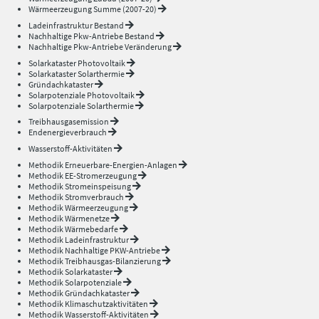
Wärmeerzeugung Summe (2007-20)
Ladeinfrastruktur Bestand
Nachhaltige Pkw-Antriebe Bestand
Nachhaltige Pkw-Antriebe Veränderung
Solarkataster Photovoltaik
Solarkataster Solarthermie
Gründachkataster
Solarpotenziale Photovoltaik
Solarpotenziale Solarthermie
Treibhausgasemission
Endenergieverbrauch
Wasserstoff-Aktivitäten
Methodik Erneuerbare-Energien-Anlagen
Methodik EE-Stromerzeugung
Methodik Stromeinspeisung
Methodik Stromverbrauch
Methodik Wärmeerzeugung
Methodik Wärmenetze
Methodik Wärmebedarfe
Methodik Ladeinfrastruktur
Methodik Nachhaltige PKW-Antriebe
Methodik Treibhausgas-Bilanzierung
Methodik Solarkataster
Methodik Solarpotenziale
Methodik Gründachkataster
Methodik Klimaschutzaktivitäten
Methodik Wasserstoff-Aktivitäten