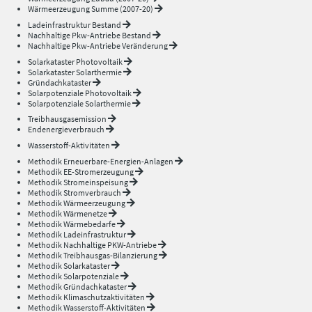
Wärmeerzeugung Summe (2007-20)
Ladeinfrastruktur Bestand
Nachhaltige Pkw-Antriebe Bestand
Nachhaltige Pkw-Antriebe Veränderung
Solarkataster Photovoltaik
Solarkataster Solarthermie
Gründachkataster
Solarpotenziale Photovoltaik
Solarpotenziale Solarthermie
Treibhausgasemission
Endenergieverbrauch
Wasserstoff-Aktivitäten
Methodik Erneuerbare-Energien-Anlagen
Methodik EE-Stromerzeugung
Methodik Stromeinspeisung
Methodik Stromverbrauch
Methodik Wärmeerzeugung
Methodik Wärmenetze
Methodik Wärmebedarfe
Methodik Ladeinfrastruktur
Methodik Nachhaltige PKW-Antriebe
Methodik Treibhausgas-Bilanzierung
Methodik Solarkataster
Methodik Solarpotenziale
Methodik Gründachkataster
Methodik Klimaschutzaktivitäten
Methodik Wasserstoff-Aktivitäten