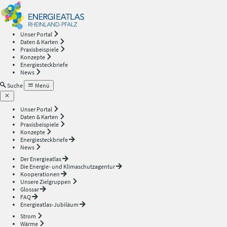
Energieatlas
—
Unser Portal
Daten & Karten
Rheinland-
Praxisbeispiele
Konzepte
Energiesteckbriefe
Pfalz
News
Suche
Menü
Unser Portal
Daten & Karten
Praxisbeispiele
Konzepte
Energiesteckbriefe
News
Der Energieatlas
Die Energie- und Klimaschutzagentur
Kooperationen
Unsere Zielgruppen
Glossar
FAQ
Energieatlas-Jubiläum
Strom
Wärme