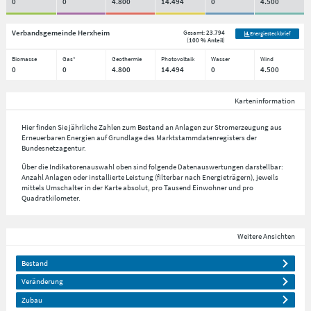
0
0
4.800
14.494
0
4.500
Verbandsgemeinde Herxheim
Gesamt:
23.794
Energiesteckbrief
(
100 % Anteil
)
Biomasse
Gas*
Geothermie
Photovoltaik
Wasser
Wind
0
0
4.800
14.494
0
4.500
Karteninformation
Hier finden Sie jährliche Zahlen zum Bestand an Anlagen zur Stromerzeugung aus
Erneuerbaren Energien auf Grundlage des Marktstammdatenregisters der
Bundesnetzagentur.
Über die Indikatorenauswahl oben sind folgende Datenauswertungen darstellbar:
Anzahl Anlagen oder installierte Leistung (filterbar nach Energieträgern), jeweils
mittels Umschalter in der Karte absolut, pro Tausend Einwohner und pro
Quadratkilometer.
Weitere Ansichten
Bestand
Veränderung
Zubau