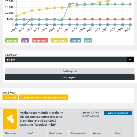
Biomasse
Gas*
Geothermie
Photovoltaik
Wasser
Wind
Sortierung
Gesamt
Aufsteigend
Absteigend
Aktive Filter
Jahr: 2015
Gebiet: Herxheim (Verbandsgemeinde )
Verbandsgemeinde Herxheim
Gesamt:
23.794
Energiesteckbrief
(
100 % Anteil
)
EE-Stromerzeugung Bestand
Nach Energieträger
2015
Leistung
(Absolut)
in
kW
Biomasse
Gas*
Geothermie
Photovoltaik
Wasser
Wind