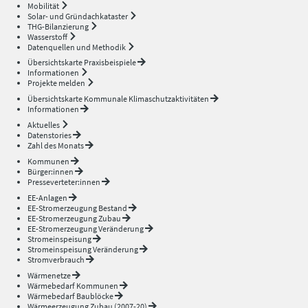
Mobilität
Solar- und Gründachkataster
THG-Bilanzierung
Wasserstoff
Datenquellen und Methodik
Übersichtskarte Praxisbeispiele
Informationen
Projekte melden
Übersichtskarte Kommunale Klimaschutzaktivitäten
Informationen
Aktuelles
Datenstories
Zahl des Monats
Kommunen
Bürger:innen
Presseverteter:innen
EE-Anlagen
EE-Stromerzeugung Bestand
EE-Stromerzeugung Zubau
EE-Stromerzeugung Veränderung
Stromeinspeisung
Stromeinspeisung Veränderung
Stromverbrauch
Wärmenetze
Wärmebedarf Kommunen
Wärmebedarf Baublöcke
Wärmeerzeugung Zubau (2007-20)