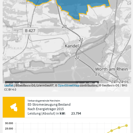
7.059°
,
49.813°
2
km
Leaflet
| ©GeoBasis-DE/LVermGeoRP, ©
OpenStreetMap
contributors, © GeoBasis-DE / BKG
CC BY 4.0
Verbandsgemeinde Herxheim
EE-Stromerzeugung Bestand
Nach Energieträger
2015
Leistung
(Absolut)
in
kW
:
23.794