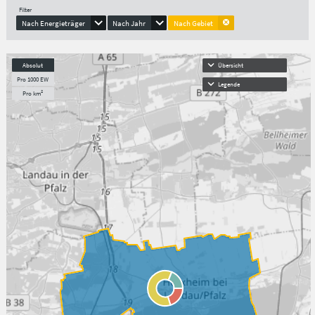
Filter
Nach Energieträger
Nach Jahr
Nach Gebiet
Absolut
Übersicht
Pro 1000 EW
Legende
Pro km²