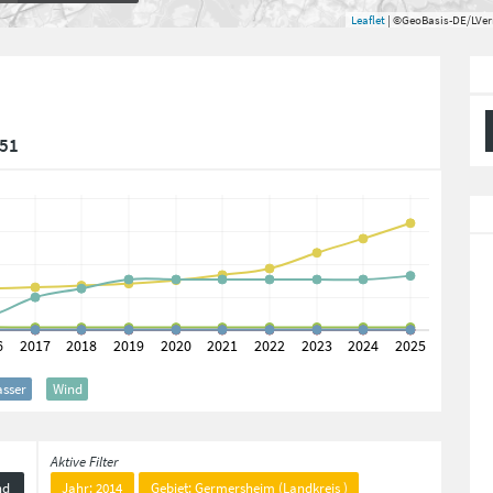
Leaflet
| ©GeoBasis-DE/LVe
051
sser
Wind
Aktive Filter
nd
Jahr: 2014
Gebiet: Germersheim (Landkreis )