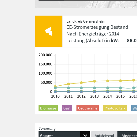
Landkreis Germersheim
EE-Stromerzeugung Bestand
Nach Energieträger
2014
Leistung
(Absolut)
in
kW
:
86.
Biomasse
Gas*
Geothermie
Photovoltaik
Wa
Sortierung
Gesamt
Aufsteigend
Absteige