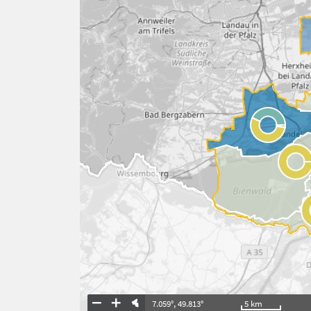
7.059°
,
49.813°
5
km