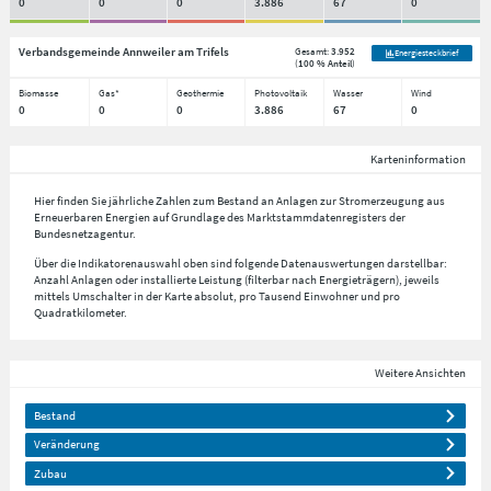
0
0
0
3.886
67
0
Verbandsgemeinde Annweiler am Trifels
Gesamt:
3.952
Energiesteckbrief
(
100 % Anteil
)
Biomasse
Gas*
Geothermie
Photovoltaik
Wasser
Wind
0
0
0
3.886
67
0
Karteninformation
Hier finden Sie jährliche Zahlen zum Bestand an Anlagen zur Stromerzeugung aus
Erneuerbaren Energien auf Grundlage des Marktstammdatenregisters der
Bundesnetzagentur.
Über die Indikatorenauswahl oben sind folgende Datenauswertungen darstellbar:
Anzahl Anlagen oder installierte Leistung (filterbar nach Energieträgern), jeweils
mittels Umschalter in der Karte absolut, pro Tausend Einwohner und pro
Quadratkilometer.
Weitere Ansichten
Bestand
Veränderung
Zubau