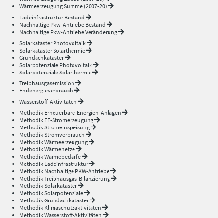
Wärmeerzeugung Summe (2007-20)
Ladeinfrastruktur Bestand
Nachhaltige Pkw-Antriebe Bestand
Nachhaltige Pkw-Antriebe Veränderung
Solarkataster Photovoltaik
Solarkataster Solarthermie
Gründachkataster
Solarpotenziale Photovoltaik
Solarpotenziale Solarthermie
Treibhausgasemission
Endenergieverbrauch
Wasserstoff-Aktivitäten
Methodik Erneuerbare-Energien-Anlagen
Methodik EE-Stromerzeugung
Methodik Stromeinspeisung
Methodik Stromverbrauch
Methodik Wärmeerzeugung
Methodik Wärmenetze
Methodik Wärmebedarfe
Methodik Ladeinfrastruktur
Methodik Nachhaltige PKW-Antriebe
Methodik Treibhausgas-Bilanzierung
Methodik Solarkataster
Methodik Solarpotenziale
Methodik Gründachkataster
Methodik Klimaschutzaktivitäten
Methodik Wasserstoff-Aktivitäten