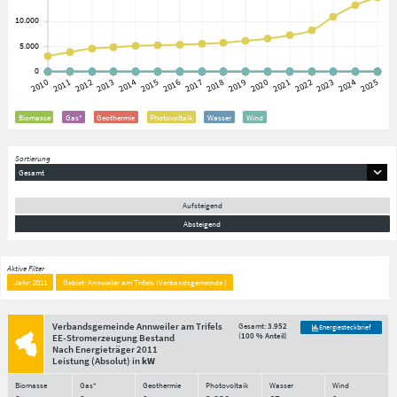
Biomasse
Gas*
Geothermie
Photovoltaik
Wasser
Wind
Sortierung
Gesamt
Aufsteigend
Absteigend
Aktive Filter
Jahr: 2011
Gebiet: Annweiler am Trifels (Verbandsgemeinde )
Verbandsgemeinde Annweiler am Trifels
Gesamt:
3.952
Energiesteckbrief
(
100 % Anteil
)
EE-Stromerzeugung Bestand
Nach Energieträger
2011
Leistung
(Absolut)
in
kW
Biomasse
Gas*
Geothermie
Photovoltaik
Wasser
Wind