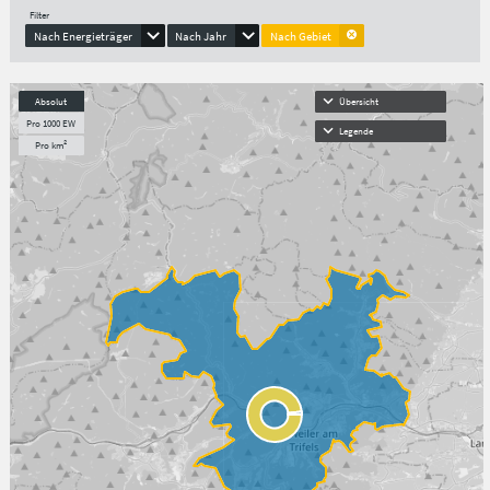
Filter
Nach Energieträger
Nach Jahr
Nach Gebiet
Absolut
Übersicht
Pro 1000 EW
Legende
Pro km²