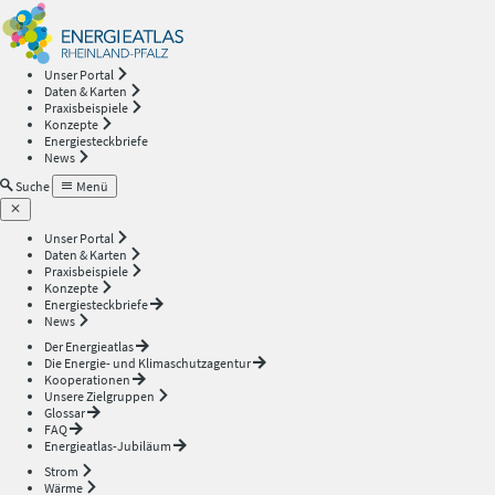
Energieatlas
—
Unser Portal
Daten & Karten
Rheinland-
Praxisbeispiele
Konzepte
Energiesteckbriefe
Pfalz
News
Suche
Menü
Unser Portal
Daten & Karten
Praxisbeispiele
Konzepte
Energiesteckbriefe
News
Der Energieatlas
Die Energie- und Klimaschutzagentur
Kooperationen
Unsere Zielgruppen
Glossar
FAQ
Energieatlas-Jubiläum
Strom
Wärme