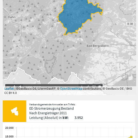
7.059°
,
49.813°
3
km
Leaflet
| ©GeoBasis-DE/LVermGeoRP, ©
OpenStreetMap
contributors, © GeoBasis-DE / BKG
CC BY 4.0
Verbandsgemeinde Annweiler am Trifels
EE-Stromerzeugung Bestand
Nach Energieträger
2011
Leistung
(Absolut)
in
kW
:
3.952