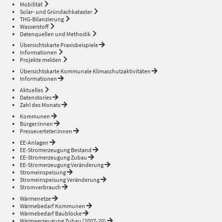
Mobilität
Solar- und Gründachkataster
THG-Bilanzierung
Wasserstoff
Datenquellen und Methodik
Übersichtskarte Praxisbeispiele
Informationen
Projekte melden
Übersichtskarte Kommunale Klimaschutzaktivitäten
Informationen
Aktuelles
Datenstories
Zahl des Monats
Kommunen
Bürger:innen
Presseverteter:innen
EE-Anlagen
EE-Stromerzeugung Bestand
EE-Stromerzeugung Zubau
EE-Stromerzeugung Veränderung
Stromeinspeisung
Stromeinspeisung Veränderung
Stromverbrauch
Wärmenetze
Wärmebedarf Kommunen
Wärmebedarf Baublöcke
Wärmeerzeugung Zubau (2007-20)