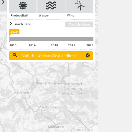
Photovoltaik
Wasser
Wind
nach Jahr
Zurücksetzen
2010
2010
2014
2018
2021
2025