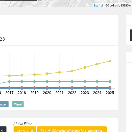
Leaflet
| ©GeoBasis-DE/LVe
723
sser
Wind
Aktive Filter
nd
Jahr: 2010
Gebiet: Südliche Weinstraße (Landkreis )