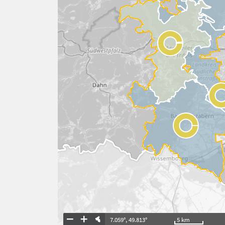
7.059°
,
49.813°
5
km