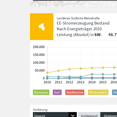
Landkreis Südliche Weinstraße
EE-Stromerzeugung Bestand
Nach Energieträger
2010
Leistung
(Absolut)
in
kW
:
46.
Biomasse
Gas*
Geothermie
Photovoltaik
Wa
Sortierung
Gesamt
Aufsteigend
Absteige