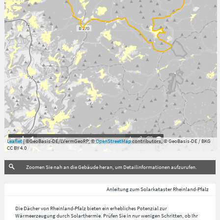
7.059°
,
49.813°
3
km
Leaflet
| ©GeoBasis-DE/LVermGeoRP, ©
OpenStreetMap
contributors, © GeoBasis-DE / BKG
CC BY 4.0
Zoomen Sie nah an die Gebäude heran, um Detailinformationen aufzurufen.
Anleitung zum Solarkataster Rheinland-Pfalz
Die Dächer von Rheinland-Pfalz bieten ein erhebliches Potenzial zur
Wärmeerzeugung durch Solarthermie. Prüfen Sie in nur wenigen Schritten, ob Ihr