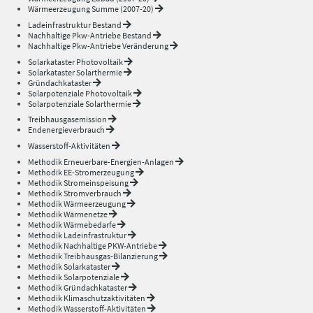
Wärmeerzeugung Summe (2007-20)
Ladeinfrastruktur Bestand
Nachhaltige Pkw-Antriebe Bestand
Nachhaltige Pkw-Antriebe Veränderung
Solarkataster Photovoltaik
Solarkataster Solarthermie
Gründachkataster
Solarpotenziale Photovoltaik
Solarpotenziale Solarthermie
Treibhausgasemission
Endenergieverbrauch
Wasserstoff-Aktivitäten
Methodik Erneuerbare-Energien-Anlagen
Methodik EE-Stromerzeugung
Methodik Stromeinspeisung
Methodik Stromverbrauch
Methodik Wärmeerzeugung
Methodik Wärmenetze
Methodik Wärmebedarfe
Methodik Ladeinfrastruktur
Methodik Nachhaltige PKW-Antriebe
Methodik Treibhausgas-Bilanzierung
Methodik Solarkataster
Methodik Solarpotenziale
Methodik Gründachkataster
Methodik Klimaschutzaktivitäten
Methodik Wasserstoff-Aktivitäten