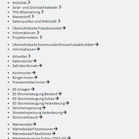
Mobilität
Solar- und Gründachkataster
THG-Bilanzierung
Wasserstoff
Datenquellen und Methodik
Übersichtskarte Praxisbeispiele
Informationen
Projekte melden
Übersichtskarte Kommunale Klimaschutzaktivitäten
Informationen
Aktuelles
Datenstories
Zahl des Monats
Kommunen
Bürger:innen
Presseverteter:innen
EE-Anlagen
EE-Stromerzeugung Bestand
EE-Stromerzeugung Zubau
EE-Stromerzeugung Veränderung
Stromeinspeisung
Stromeinspeisung Veränderung
Stromverbrauch
Wärmenetze
Wärmebedarf Kommunen
Wärmebedarf Baublöcke
Wärmeerzeugung Zubau (2007-20)