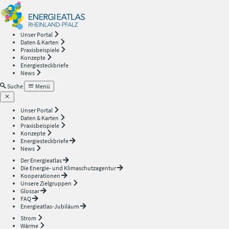
Energieatlas
—
Unser Portal
Daten & Karten
Rheinland-
Praxisbeispiele
Konzepte
Energiesteckbriefe
Pfalz
News
Suche
Menü
Unser Portal
Daten & Karten
Praxisbeispiele
Konzepte
Energiesteckbriefe
News
Der Energieatlas
Die Energie- und Klimaschutzagentur
Kooperationen
Unsere Zielgruppen
Glossar
FAQ
Energieatlas-Jubiläum
Strom
Wärme