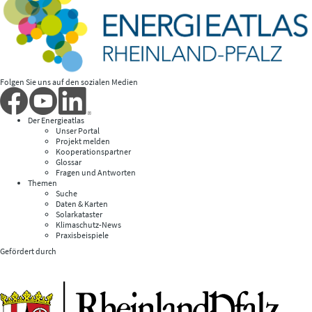
Folgen Sie uns auf den sozialen Medien
Der Energieatlas
Unser Portal
Projekt melden
Kooperationspartner
Glossar
Fragen und Antworten
Themen
Suche
Daten & Karten
Solarkataster
Klimaschutz-News
Praxisbeispiele
Gefördert durch