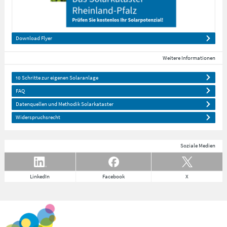
Download Flyer
Weitere Informationen
10 Schritte zur eigenen Solaranlage
FAQ
Datenquellen und Methodik Solarkataster
Widerspruchsrecht
Soziale Medien
LinkedIn
Facebook
X