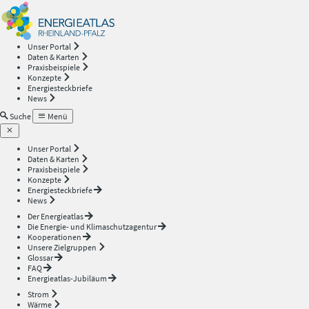
Energieatlas
—
Unser Portal
Daten & Karten
Rheinland-
Praxisbeispiele
Konzepte
Energiesteckbriefe
Pfalz
News
Suche
Menü
Unser Portal
Daten & Karten
Praxisbeispiele
Konzepte
Energiesteckbriefe
News
Der Energieatlas
Die Energie- und Klimaschutzagentur
Kooperationen
Unsere Zielgruppen
Glossar
FAQ
Energieatlas-Jubiläum
Strom
Wärme