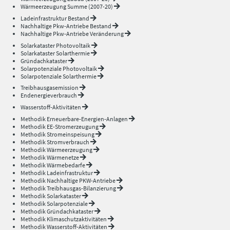
Wärmeerzeugung Summe (2007-20)
Ladeinfrastruktur Bestand
Nachhaltige Pkw-Antriebe Bestand
Nachhaltige Pkw-Antriebe Veränderung
Solarkataster Photovoltaik
Solarkataster Solarthermie
Gründachkataster
Solarpotenziale Photovoltaik
Solarpotenziale Solarthermie
Treibhausgasemission
Endenergieverbrauch
Wasserstoff-Aktivitäten
Methodik Erneuerbare-Energien-Anlagen
Methodik EE-Stromerzeugung
Methodik Stromeinspeisung
Methodik Stromverbrauch
Methodik Wärmeerzeugung
Methodik Wärmenetze
Methodik Wärmebedarfe
Methodik Ladeinfrastruktur
Methodik Nachhaltige PKW-Antriebe
Methodik Treibhausgas-Bilanzierung
Methodik Solarkataster
Methodik Solarpotenziale
Methodik Gründachkataster
Methodik Klimaschutzaktivitäten
Methodik Wasserstoff-Aktivitäten