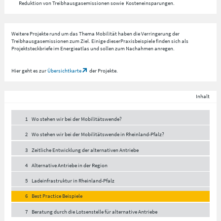
Reduktion von Treibhausgasemissionen sowie Kosteneinsparungen.
Weitere Projekte rund um das Thema Mobilität haben die Verringerung der
Treibhausgasemissionen zum Ziel. Einige dieserPraxisbeispiele finden sich als
Projektsteckbriefe im Energieatlas und sollen zum Nachahmen anregen.
Hier geht es zur
Übersichtkarte
der Projekte.
Inhalt
1
Wo stehen wir bei der Mobilitätswende?
2
Wo stehen wir bei der Mobilitätswende in Rheinland-Pfalz?
3
Zeitliche Entwicklung der alternativen Antriebe
4
Alternative Antriebe in der Region
5
Ladeinfrastruktur in Rheinland-Pfalz
6
Best Practice Beispiele
7
Beratung durch die Lotsenstelle für alternative Antriebe