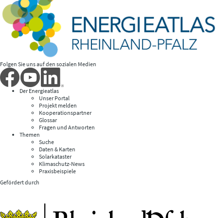
Folgen Sie uns auf den sozialen Medien
Der Energieatlas
Unser Portal
Projekt melden
Kooperationspartner
Glossar
Fragen und Antworten
Themen
Suche
Daten & Karten
Solarkataster
Klimaschutz-News
Praxisbeispiele
Gefördert durch