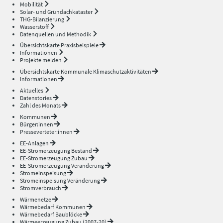
Mobilität
Solar- und Gründachkataster
THG-Bilanzierung
Wasserstoff
Datenquellen und Methodik
Übersichtskarte Praxisbeispiele
Informationen
Projekte melden
Übersichtskarte Kommunale Klimaschutzaktivitäten
Informationen
Aktuelles
Datenstories
Zahl des Monats
Kommunen
Bürger:innen
Presseverteter:innen
EE-Anlagen
EE-Stromerzeugung Bestand
EE-Stromerzeugung Zubau
EE-Stromerzeugung Veränderung
Stromeinspeisung
Stromeinspeisung Veränderung
Stromverbrauch
Wärmenetze
Wärmebedarf Kommunen
Wärmebedarf Baublöcke
Wärmeerzeugung Zubau (2007-20)