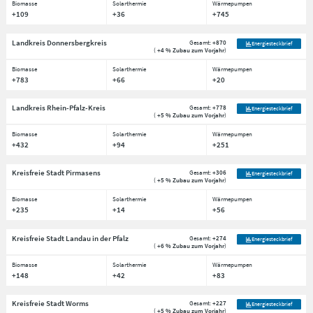
Biomasse
Solarthermie
Wärmepumpen
+109
+36
+745
Landkreis Donnersbergkreis
Gesamt:
+870
Energiesteckbrief
(
+4 % Zubau zum Vorjahr
)
Biomasse
Solarthermie
Wärmepumpen
+783
+66
+20
Landkreis Rhein-Pfalz-Kreis
Gesamt:
+778
Energiesteckbrief
(
+5 % Zubau zum Vorjahr
)
Biomasse
Solarthermie
Wärmepumpen
+432
+94
+251
Kreisfreie Stadt Pirmasens
Gesamt:
+306
Energiesteckbrief
(
+5 % Zubau zum Vorjahr
)
Biomasse
Solarthermie
Wärmepumpen
+235
+14
+56
Kreisfreie Stadt Landau in der Pfalz
Gesamt:
+274
Energiesteckbrief
(
+6 % Zubau zum Vorjahr
)
Biomasse
Solarthermie
Wärmepumpen
+148
+42
+83
Kreisfreie Stadt Worms
Gesamt:
+227
Energiesteckbrief
(
+5 % Zubau zum Vorjahr
)