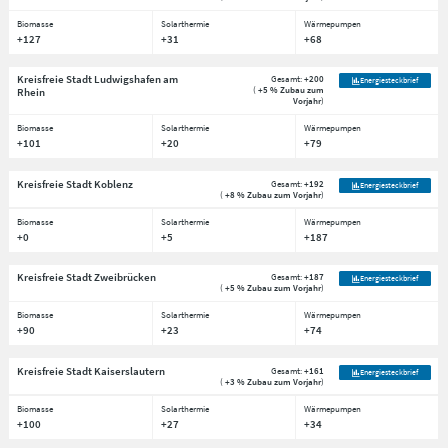
Biomasse
Solarthermie
Wärmepumpen
+127
+31
+68
Kreisfreie Stadt Ludwigshafen am
Gesamt:
+200
Energiesteckbrief
(
+5 % Zubau zum
Rhein
Vorjahr
)
Biomasse
Solarthermie
Wärmepumpen
+101
+20
+79
Kreisfreie Stadt Koblenz
Gesamt:
+192
Energiesteckbrief
(
+8 % Zubau zum Vorjahr
)
Biomasse
Solarthermie
Wärmepumpen
+0
+5
+187
Kreisfreie Stadt Zweibrücken
Gesamt:
+187
Energiesteckbrief
(
+5 % Zubau zum Vorjahr
)
Biomasse
Solarthermie
Wärmepumpen
+90
+23
+74
Kreisfreie Stadt Kaiserslautern
Gesamt:
+161
Energiesteckbrief
(
+3 % Zubau zum Vorjahr
)
Biomasse
Solarthermie
Wärmepumpen
+100
+27
+34