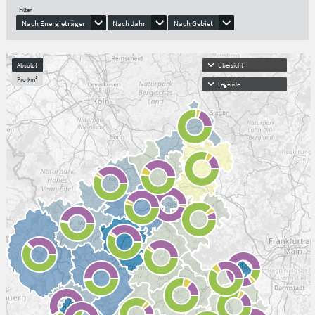
Filter
Nach Energieträger
Nach Jahr
Nach Gebiet
Absolut
Übersicht
Pro km²
Legende