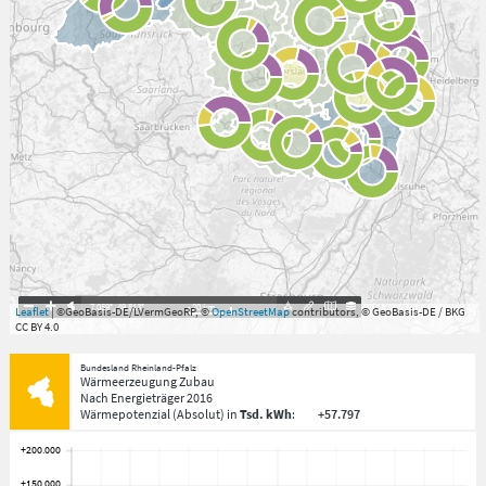
7.059°
,
49.813°
20
km
Leaflet
| ©GeoBasis-DE/LVermGeoRP, ©
OpenStreetMap
contributors, © GeoBasis-DE / BKG
CC BY 4.0
Bundesland Rheinland-Pfalz
Wärmeerzeugung Zubau
Nach Energieträger
2016
Wärmepotenzial
(Absolut)
in
Tsd. kWh
:
+57.797