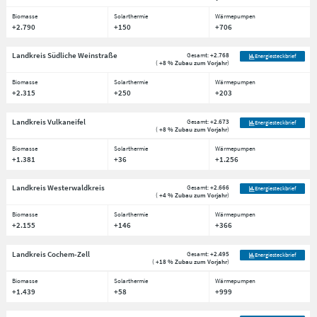
Biomasse
Solarthermie
Wärmepumpen
+2.790
+150
+706
Landkreis Südliche Weinstraße
Gesamt:
+2.768
Energiesteckbrief
(
+8 % Zubau zum Vorjahr
)
Biomasse
Solarthermie
Wärmepumpen
+2.315
+250
+203
Landkreis Vulkaneifel
Gesamt:
+2.673
Energiesteckbrief
(
+8 % Zubau zum Vorjahr
)
Biomasse
Solarthermie
Wärmepumpen
+1.381
+36
+1.256
Landkreis Westerwaldkreis
Gesamt:
+2.666
Energiesteckbrief
(
+4 % Zubau zum Vorjahr
)
Biomasse
Solarthermie
Wärmepumpen
+2.155
+146
+366
Landkreis Cochem-Zell
Gesamt:
+2.495
Energiesteckbrief
(
+18 % Zubau zum Vorjahr
)
Biomasse
Solarthermie
Wärmepumpen
+1.439
+58
+999