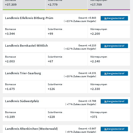
+37.309
+2.779
+17.709
Landkreis Eifelkreis Bitburg-Prüm
Gesamt:
+5.843
Energiesteckbrief
(
+13 % Zubau zum Vorjahr
)
Biomasse
Solarthermie
Wärmepumpen
+3.544
+99
+2.200
Landkreis Bernkastel-Wittlich
Gesamt:
+4.210
Energiesteckbrief
(
+12 % Zubau zum Vorjahr
)
Biomasse
Solarthermie
Wärmepumpen
+2.003
+67
+2.140
Landkreis Trier-Saarburg
Gesamt:
+4.131
Energiesteckbrief
(
+10 % Zubau zum Vorjahr
)
Biomasse
Solarthermie
Wärmepumpen
+1.675
+126
+2.330
Landkreis Südwestpfalz
Gesamt:
+3.788
Energiesteckbrief
(
+7 % Zubau zum Vorjahr
)
Biomasse
Solarthermie
Wärmepumpen
+3.189
+228
+371
Landkreis Altenkirchen (Westerwald)
Gesamt:
+3.647
Energiesteckbrief
(
+9 % Zubau zum Vorjahr
)