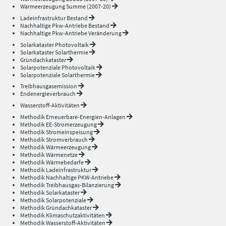
Wärmeerzeugung Summe (2007-20)
Ladeinfrastruktur Bestand
Nachhaltige Pkw-Antriebe Bestand
Nachhaltige Pkw-Antriebe Veränderung
Solarkataster Photovoltaik
Solarkataster Solarthermie
Gründachkataster
Solarpotenziale Photovoltaik
Solarpotenziale Solarthermie
Treibhausgasemission
Endenergieverbrauch
Wasserstoff-Aktivitäten
Methodik Erneuerbare-Energien-Anlagen
Methodik EE-Stromerzeugung
Methodik Stromeinspeisung
Methodik Stromverbrauch
Methodik Wärmeerzeugung
Methodik Wärmenetze
Methodik Wärmebedarfe
Methodik Ladeinfrastruktur
Methodik Nachhaltige PKW-Antriebe
Methodik Treibhausgas-Bilanzierung
Methodik Solarkataster
Methodik Solarpotenziale
Methodik Gründachkataster
Methodik Klimaschutzaktivitäten
Methodik Wasserstoff-Aktivitäten