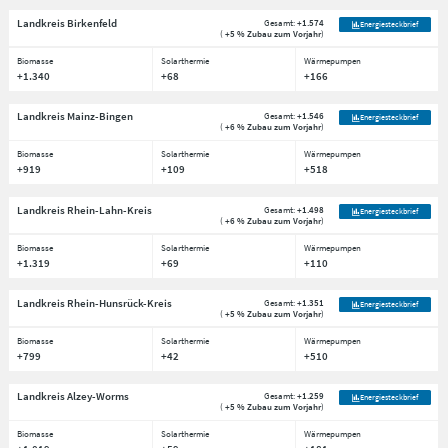
Landkreis Birkenfeld
Gesamt:
+1.574
Energiesteckbrief
(
+5 % Zubau zum Vorjahr
)
Biomasse
Solarthermie
Wärmepumpen
+1.340
+68
+166
Landkreis Mainz-Bingen
Gesamt:
+1.546
Energiesteckbrief
(
+6 % Zubau zum Vorjahr
)
Biomasse
Solarthermie
Wärmepumpen
+919
+109
+518
Landkreis Rhein-Lahn-Kreis
Gesamt:
+1.498
Energiesteckbrief
(
+6 % Zubau zum Vorjahr
)
Biomasse
Solarthermie
Wärmepumpen
+1.319
+69
+110
Landkreis Rhein-Hunsrück-Kreis
Gesamt:
+1.351
Energiesteckbrief
(
+5 % Zubau zum Vorjahr
)
Biomasse
Solarthermie
Wärmepumpen
+799
+42
+510
Landkreis Alzey-Worms
Gesamt:
+1.259
Energiesteckbrief
(
+5 % Zubau zum Vorjahr
)
Biomasse
Solarthermie
Wärmepumpen