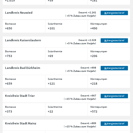
+1.019
+59
+181
Landkreis Neuwied
Gesamt:
+1.241
Energiesteckbrief
(
+5 % Zubau zum Vorjahr
)
Biomasse
Solarthermie
Wärmepumpen
+650
+101
+490
Landkreis Kaiserslautern
Gesamt:
+1.028
Energiesteckbrief
(
+5 % Zubau zum Vorjahr
)
Biomasse
Solarthermie
Wärmepumpen
+753
+69
+206
Landkreis Bad Dürkheim
Gesamt:
+998
Energiesteckbrief
(
+5 % Zubau zum Vorjahr
)
Biomasse
Solarthermie
Wärmepumpen
+659
+121
+218
Kreisfreie Stadt Trier
Gesamt:
+967
Energiesteckbrief
(
+15 % Zubau zum Vorjahr
)
Biomasse
Solarthermie
Wärmepumpen
+373
+22
+572
Kreisfreie Stadt Mainz
Gesamt:
+889
Energiesteckbrief
(
+15 % Zubau zum Vorjahr
)