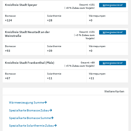
Kreisfreie Stadt Speyer
Gesamt:
+151
Energiesteckbrief
(
+8 % Zubau zum Vorjahr
)
Biomasse
Solarthermie
Wärmepumpen
+124
+28
+0
Kreisfreie Stadt Neustadt an der
Gesamt:
+131
Energiesteckbrief
(
+3 % Zubau zum
Weinstraße
Vorjahr
)
Biomasse
Solarthermie
Wärmepumpen
+93
+39
+0
Kreisfreie Stadt Frankenthal (Pfalz)
Gesamt:
+89
Energiesteckbrief
(
+5 % Zubau zum Vorjahr
)
Biomasse
Solarthermie
Wärmepumpen
+67
+11
+11
Weitere Karten
Wärmeerzeugung Summe
Spezialkarte Biomasse Zubau
Spezialkarte Biomasse Summe
Spezialkarte Solarthermie Zubau