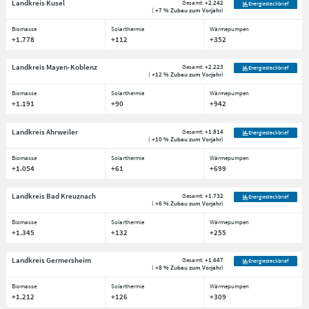
Landkreis Kusel
Gesamt:
+2.242
Energiesteckbrief
(
+7 % Zubau zum Vorjahr
)
Biomasse
Solarthermie
Wärmepumpen
+1.778
+112
+352
Landkreis Mayen-Koblenz
Gesamt:
+2.223
Energiesteckbrief
(
+12 % Zubau zum Vorjahr
)
Biomasse
Solarthermie
Wärmepumpen
+1.191
+90
+942
Landkreis Ahrweiler
Gesamt:
+1.814
Energiesteckbrief
(
+10 % Zubau zum Vorjahr
)
Biomasse
Solarthermie
Wärmepumpen
+1.054
+61
+699
Landkreis Bad Kreuznach
Gesamt:
+1.732
Energiesteckbrief
(
+6 % Zubau zum Vorjahr
)
Biomasse
Solarthermie
Wärmepumpen
+1.345
+132
+255
Landkreis Germersheim
Gesamt:
+1.647
Energiesteckbrief
(
+8 % Zubau zum Vorjahr
)
Biomasse
Solarthermie
Wärmepumpen
+1.212
+126
+309