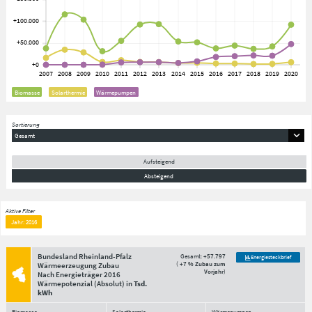
Biomasse
Solarthermie
Wärmepumpen
Sortierung
Gesamt
Aufsteigend
Absteigend
Aktive Filter
Jahr: 2016
Bundesland Rheinland-Pfalz
Gesamt:
+57.797
Energiesteckbrief
(
+7 % Zubau zum
Wärmeerzeugung Zubau
Vorjahr
)
Nach Energieträger
2016
Wärmepotenzial
(Absolut)
in
Tsd.
kWh
Biomasse
Solarthermie
Wärmepumpen