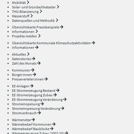
Mobilität
Solar- und Gründachkataster
THG-Bilanzierung
Wasserstoff
Datenquellen und Methodik
Übersichtskarte Praxisbeispiele
Informationen
Projekte melden
Übersichtskarte Kommunale Klimaschutzaktivitäten
Informationen
Aktuelles
Datenstories
Zahl des Monats
Kommunen
Bürger:innen
Presseverteter:innen
EE-Anlagen
EE-Stromerzeugung Bestand
EE-Stromerzeugung Zubau
EE-Stromerzeugung Veränderung
Stromeinspeisung
Stromeinspeisung Veränderung
Stromverbrauch
Wärmenetze
Wärmebedarf Kommunen
Wärmebedarf Baublöcke
Wärmeerzeugung Zubau (2007-20)