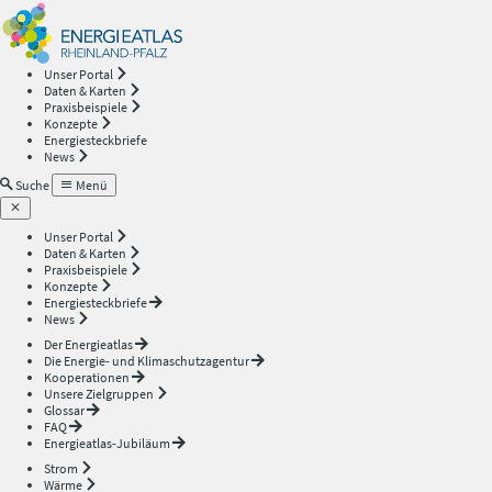
Energieatlas
—
Unser Portal
Daten & Karten
Rheinland-
Praxisbeispiele
Konzepte
Energiesteckbriefe
Pfalz
News
Suche
Menü
Unser Portal
Daten & Karten
Praxisbeispiele
Konzepte
Energiesteckbriefe
News
Der Energieatlas
Die Energie- und Klimaschutzagentur
Kooperationen
Unsere Zielgruppen
Glossar
FAQ
Energieatlas-Jubiläum
Strom
Wärme