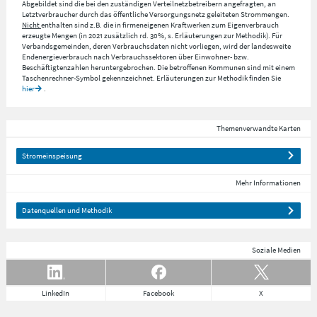
Abgebildet sind die bei den zuständigen Verteilnetzbetreibern angefragten, an
Letztverbraucher durch das öffentliche Versorgungsnetz geleiteten Strommengen.
Nicht
enthalten sind z.B. die in firmeneigenen Kraftwerken zum Eigenverbrauch
erzeugte Mengen (in 2021 zusätzlich rd. 30%, s. Erläuterungen zur Methodik). Für
Verbandsgemeinden, deren Verbrauchsdaten nicht vorliegen, wird der landesweite
Endenergieverbrauch nach Verbrauchssektoren über Einwohner- bzw.
Beschäftigtenzahlen heruntergebrochen. Die betroffenen Kommunen sind mit einem
Taschenrechner-Symbol gekennzeichnet. Erläuterungen zur Methodik finden Sie
hier
.
Themenverwandte Karten
Stromeinspeisung
Mehr Informationen
Datenquellen und Methodik
Soziale Medien
LinkedIn
Facebook
X