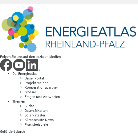
Folgen Sie uns auf den sozialen Medien
Der Energieatlas
Unser Portal
Projekt melden
Kooperationspartner
Glossar
Fragen und Antworten
Themen
Suche
Daten & Karten
Solarkataster
Klimaschutz-News
Praxisbeispiele
Gefördert durch