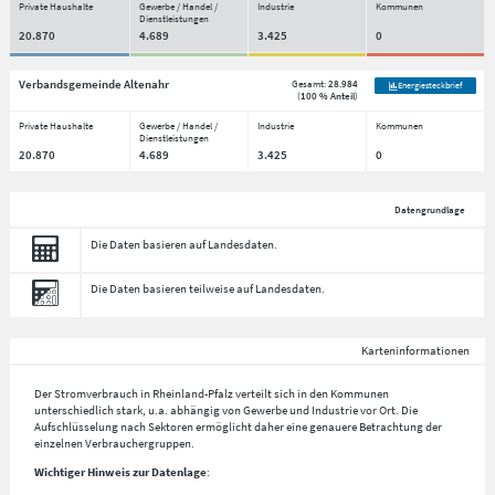
Private Haushalte
Gewerbe / Handel /
Industrie
Kommunen
Dienstleistungen
20.870
4.689
3.425
0
Verbandsgemeinde Altenahr
Gesamt:
28.984
Energiesteckbrief
(
100 % Anteil
)
Private Haushalte
Gewerbe / Handel /
Industrie
Kommunen
Dienstleistungen
20.870
4.689
3.425
0
Datengrundlage
Die Daten basieren auf Landesdaten.
Die Daten basieren teilweise auf Landesdaten.
Karteninformationen
Der Stromverbrauch in Rheinland-Pfalz verteilt sich in den Kommunen
unterschiedlich stark, u.a. abhängig von Gewerbe und Industrie vor Ort. Die
Aufschlüsselung nach
Sektoren
ermöglicht daher eine genauere Betrachtung der
einzelnen Verbrauchergruppen.
Wichtiger Hinweis zur Datenlage
: