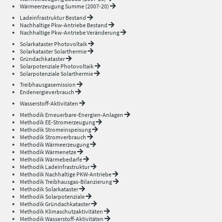
Wärmeerzeugung Summe (2007-20)
Ladeinfrastruktur Bestand
Nachhaltige Pkw-Antriebe Bestand
Nachhaltige Pkw-Antriebe Veränderung
Solarkataster Photovoltaik
Solarkataster Solarthermie
Gründachkataster
Solarpotenziale Photovoltaik
Solarpotenziale Solarthermie
Treibhausgasemission
Endenergieverbrauch
Wasserstoff-Aktivitäten
Methodik Erneuerbare-Energien-Anlagen
Methodik EE-Stromerzeugung
Methodik Stromeinspeisung
Methodik Stromverbrauch
Methodik Wärmeerzeugung
Methodik Wärmenetze
Methodik Wärmebedarfe
Methodik Ladeinfrastruktur
Methodik Nachhaltige PKW-Antriebe
Methodik Treibhausgas-Bilanzierung
Methodik Solarkataster
Methodik Solarpotenziale
Methodik Gründachkataster
Methodik Klimaschutzaktivitäten
Methodik Wasserstoff-Aktivitäten