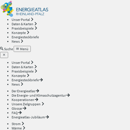
Energieatlas
—
Unser Portal
Daten & Karten
Rheinland-
Praxisbeispiele
Konzepte
Energiesteckbriefe
Pfalz
News
Suche
Menü
Unser Portal
Daten & Karten
Praxisbeispiele
Konzepte
Energiesteckbriefe
News
Der Energieatlas
Die Energie- und Klimaschutzagentur
Kooperationen
Unsere Zielgruppen
Glossar
FAQ
Energieatlas-Jubiläum
Strom
Wärme