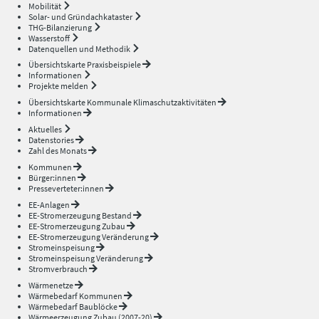
Mobilität
Solar- und Gründachkataster
THG-Bilanzierung
Wasserstoff
Datenquellen und Methodik
Übersichtskarte Praxisbeispiele
Informationen
Projekte melden
Übersichtskarte Kommunale Klimaschutzaktivitäten
Informationen
Aktuelles
Datenstories
Zahl des Monats
Kommunen
Bürger:innen
Presseverteter:innen
EE-Anlagen
EE-Stromerzeugung Bestand
EE-Stromerzeugung Zubau
EE-Stromerzeugung Veränderung
Stromeinspeisung
Stromeinspeisung Veränderung
Stromverbrauch
Wärmenetze
Wärmebedarf Kommunen
Wärmebedarf Baublöcke
Wärmeerzeugung Zubau (2007-20)