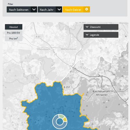
Filter
Nach Sektoren
Nach Jahr
Nach Gebiet
Absolut
Übersicht
Pro 1000 EW
Legende
Pro km²