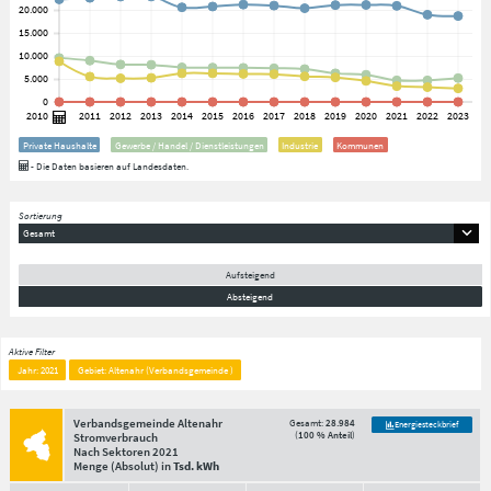
Private Haushalte
Gewerbe / Handel / Dienstleistungen
Industrie
Kommunen
- Die Daten basieren auf Landesdaten.
Sortierung
Gesamt
Aufsteigend
Absteigend
Aktive Filter
Jahr: 2021
Gebiet: Altenahr (Verbandsgemeinde )
Verbandsgemeinde Altenahr
Gesamt:
28.984
Energiesteckbrief
(
100 % Anteil
)
Stromverbrauch
Nach Sektoren
2021
Menge
(Absolut)
in
Tsd. kWh