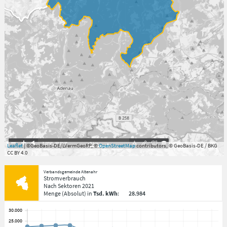
7.059°
,
49.813°
3
km
Leaflet
| ©GeoBasis-DE/LVermGeoRP, ©
OpenStreetMap
contributors, © GeoBasis-DE / BKG
CC BY 4.0
Verbandsgemeinde Altenahr
Stromverbrauch
Nach Sektoren
2021
Menge
(Absolut)
in
Tsd. kWh
:
28.984