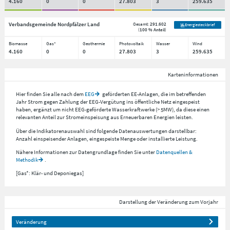
4.160
0
0
27.803
3
259.635
Verbandsgemeinde Nordpfälzer Land
Gesamt:
291.602
Energiesteckbrief
(
100 % Anteil
)
Biomasse
Gas*
Geothermie
Photovoltaik
Wasser
Wind
4.160
0
0
27.803
3
259.635
Karteninformationen
Hier finden Sie alle nach dem
EEG
geförderten EE-Anlagen, die im betreffenden
Jahr Strom gegen Zahlung der EEG-Vergütung ins öffentliche Netz eingespeist
haben, ergänzt um nicht EEG-geförderte Wasserkraftwerke (> 5MW), da diese einen
relevanten Anteil zur Stromeinspeisung aus Erneuerbaren Energien leisten.
Über die Indikatorenauswahl sind folgende Datenauswertungen darstellbar:
Anzahl einspeisender Anlagen, eingespeiste Menge oder installierte Leistung.
Nähere Informationen zur Datengrundlage finden Sie unter
Datenquellen &
Methodik
.
[Gas*: Klär- und Deponiegas]
Darstellung der Veränderung zum Vorjahr
Veränderung