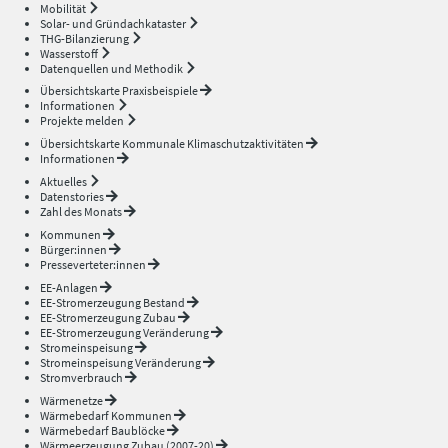
Mobilität
Solar- und Gründachkataster
THG-Bilanzierung
Wasserstoff
Datenquellen und Methodik
Übersichtskarte Praxisbeispiele
Informationen
Projekte melden
Übersichtskarte Kommunale Klimaschutzaktivitäten
Informationen
Aktuelles
Datenstories
Zahl des Monats
Kommunen
Bürger:innen
Presseverteter:innen
EE-Anlagen
EE-Stromerzeugung Bestand
EE-Stromerzeugung Zubau
EE-Stromerzeugung Veränderung
Stromeinspeisung
Stromeinspeisung Veränderung
Stromverbrauch
Wärmenetze
Wärmebedarf Kommunen
Wärmebedarf Baublöcke
Wärmeerzeugung Zubau (2007-20)