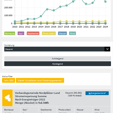
Biomasse
Gas*
Geothermie
Photovoltaik
Wasser
Wind
Sortierung
Gesamt
Aufsteigend
Absteigend
Aktive Filter
Jahr: 2022
Gebiet: Nordpfälzer Land (Verbandsgemeinde )
Verbandsgemeinde Nordpfälzer Land
Gesamt:
291.602
Energiesteckbrief
(
100 % Anteil
)
Stromeinspeisung Summe
Nach Energieträger
2022
Menge
(Absolut)
in
Tsd. kWh
Biomasse
Gas*
Geothermie
Photovoltaik
Wasser
Wind