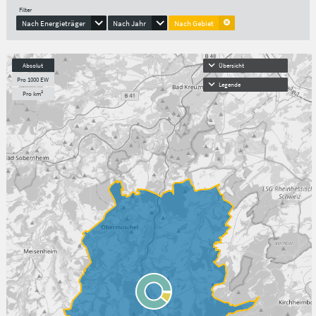
Filter
Nach Energieträger
Nach Jahr
Nach Gebiet
Absolut
Übersicht
Pro 1000 EW
Legende
Pro km²