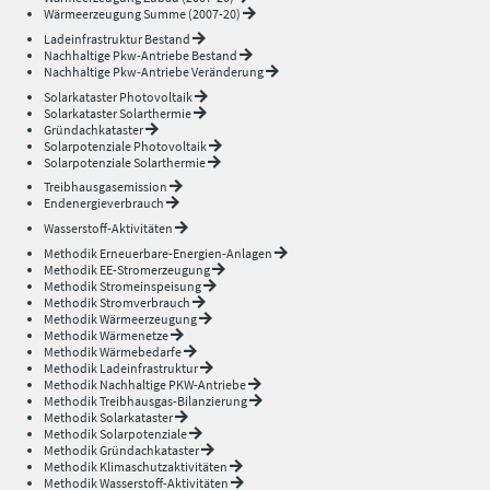
Wärmeerzeugung Summe (2007-20)
Ladeinfrastruktur Bestand
Nachhaltige Pkw-Antriebe Bestand
Nachhaltige Pkw-Antriebe Veränderung
Solarkataster Photovoltaik
Solarkataster Solarthermie
Gründachkataster
Solarpotenziale Photovoltaik
Solarpotenziale Solarthermie
Treibhausgasemission
Endenergieverbrauch
Wasserstoff-Aktivitäten
Methodik Erneuerbare-Energien-Anlagen
Methodik EE-Stromerzeugung
Methodik Stromeinspeisung
Methodik Stromverbrauch
Methodik Wärmeerzeugung
Methodik Wärmenetze
Methodik Wärmebedarfe
Methodik Ladeinfrastruktur
Methodik Nachhaltige PKW-Antriebe
Methodik Treibhausgas-Bilanzierung
Methodik Solarkataster
Methodik Solarpotenziale
Methodik Gründachkataster
Methodik Klimaschutzaktivitäten
Methodik Wasserstoff-Aktivitäten