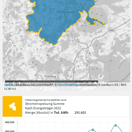
7.059°
,
49.813°
3
km
Leaflet
| ©GeoBasis-DE/LVermGeoRP, ©
OpenStreetMap
contributors, © GeoBasis-DE / BKG
CC BY 4.0
Verbandsgemeinde Nordpfälzer Land
Stromeinspeisung Summe
Nach Energieträger
2022
Menge
(Absolut)
in
Tsd. kWh
:
291.602