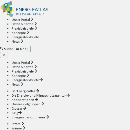
Energieatlas
—
Unser Portal
Daten & Karten
Rheinland-
Praxisbeispiele
Konzepte
Energiesteckbriefe
Pfalz
News
Suche
Menü
Unser Portal
Daten & Karten
Praxisbeispiele
Konzepte
Energiesteckbriefe
News
Der Energieatlas
Die Energie- und Klimaschutzagentur
Kooperationen
Unsere Zielgruppen
Glossar
FAQ
Energieatlas-Jubiläum
Strom
Wärme