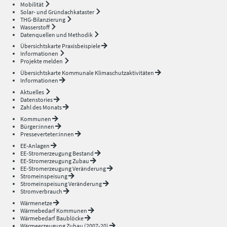
Mobilität
Solar- und Gründachkataster
THG-Bilanzierung
Wasserstoff
Datenquellen und Methodik
Übersichtskarte Praxisbeispiele
Informationen
Projekte melden
Übersichtskarte Kommunale Klimaschutzaktivitäten
Informationen
Aktuelles
Datenstories
Zahl des Monats
Kommunen
Bürger:innen
Presseverteter:innen
EE-Anlagen
EE-Stromerzeugung Bestand
EE-Stromerzeugung Zubau
EE-Stromerzeugung Veränderung
Stromeinspeisung
Stromeinspeisung Veränderung
Stromverbrauch
Wärmenetze
Wärmebedarf Kommunen
Wärmebedarf Baublöcke
Wärmeerzeugung Zubau (2007-20)