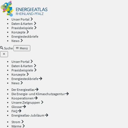
Energieatlas
—
Unser Portal
Daten & Karten
Rheinland-
Praxisbeispiele
Konzepte
Energiesteckbriefe
Pfalz
News
Suche
Menü
Unser Portal
Daten & Karten
Praxisbeispiele
Konzepte
Energiesteckbriefe
News
Der Energieatlas
Die Energie- und Klimaschutzagentur
Kooperationen
Unsere Zielgruppen
Glossar
FAQ
Energieatlas-Jubiläum
Strom
Wärme