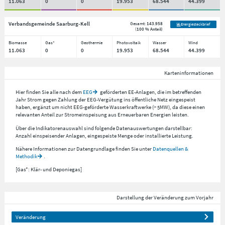
11.063
0
0
19.953
68.544
44.399
Verbandsgemeinde Saarburg-Kell
Gesamt:
143.958
Energiesteckbrief
(
100 % Anteil
)
Biomasse
Gas*
Geothermie
Photovoltaik
Wasser
Wind
11.063
0
0
19.953
68.544
44.399
Karteninformationen
Hier finden Sie alle nach dem
EEG
geförderten EE-Anlagen, die im betreffenden
Jahr Strom gegen Zahlung der EEG-Vergütung ins öffentliche Netz eingespeist
haben, ergänzt um nicht EEG-geförderte Wasserkraftwerke (> 5MW), da diese einen
relevanten Anteil zur Stromeinspeisung aus Erneuerbaren Energien leisten.
Über die Indikatorenauswahl sind folgende Datenauswertungen darstellbar:
Anzahl einspeisender Anlagen, eingespeiste Menge oder installierte Leistung.
Nähere Informationen zur Datengrundlage finden Sie unter
Datenquellen &
Methodik
.
[Gas*: Klär- und Deponiegas]
Darstellung der Veränderung zum Vorjahr
Veränderung