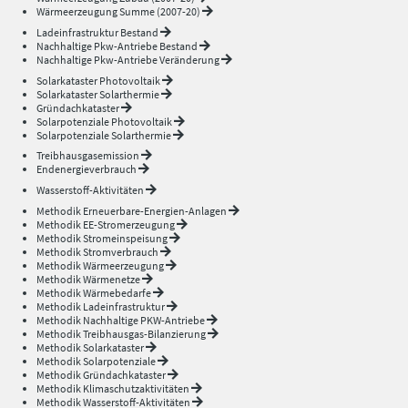
Wärmeerzeugung Summe (2007-20)
Ladeinfrastruktur Bestand
Nachhaltige Pkw-Antriebe Bestand
Nachhaltige Pkw-Antriebe Veränderung
Solarkataster Photovoltaik
Solarkataster Solarthermie
Gründachkataster
Solarpotenziale Photovoltaik
Solarpotenziale Solarthermie
Treibhausgasemission
Endenergieverbrauch
Wasserstoff-Aktivitäten
Methodik Erneuerbare-Energien-Anlagen
Methodik EE-Stromerzeugung
Methodik Stromeinspeisung
Methodik Stromverbrauch
Methodik Wärmeerzeugung
Methodik Wärmenetze
Methodik Wärmebedarfe
Methodik Ladeinfrastruktur
Methodik Nachhaltige PKW-Antriebe
Methodik Treibhausgas-Bilanzierung
Methodik Solarkataster
Methodik Solarpotenziale
Methodik Gründachkataster
Methodik Klimaschutzaktivitäten
Methodik Wasserstoff-Aktivitäten