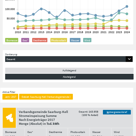
Biomasse
Gas*
Geothermie
Photovoltaik
Wasser
Wind
Sortierung
Gesamt
Aufsteigend
Absteigend
Aktive Filter
Jahr: 2017
Gebiet: Saarburg-Kell (Verbandsgemeinde )
Verbandsgemeinde Saarburg-Kell
Gesamt:
143.958
Energiesteckbrief
(
100 % Anteil
)
Stromeinspeisung Summe
Nach Energieträger
2017
Menge
(Absolut)
in
Tsd. kWh
Biomasse
Gas*
Geothermie
Photovoltaik
Wasser
Wind