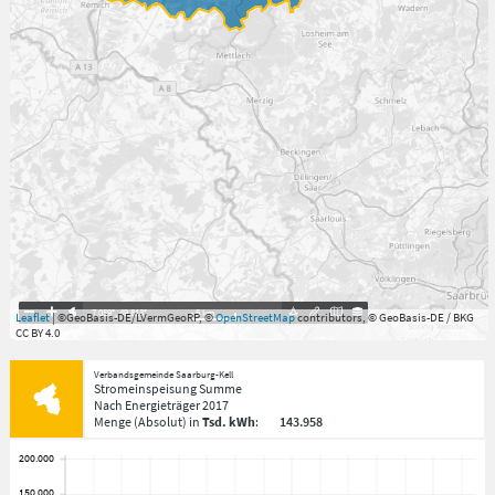
7.059°
,
49.813°
5
km
Leaflet
| ©GeoBasis-DE/LVermGeoRP, ©
OpenStreetMap
contributors, © GeoBasis-DE / BKG
CC BY 4.0
Verbandsgemeinde Saarburg-Kell
Stromeinspeisung Summe
Nach Energieträger
2017
Menge
(Absolut)
in
Tsd. kWh
:
143.958