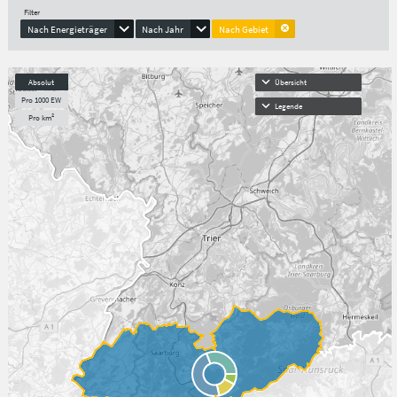
Filter
Nach Energieträger
Nach Jahr
Nach Gebiet
Absolut
Übersicht
Pro 1000 EW
Legende
Pro km²