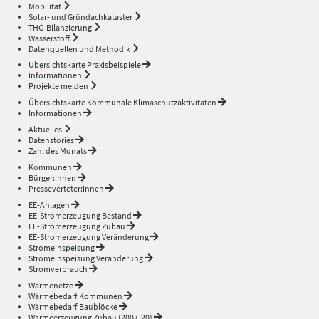
Mobilität
Solar- und Gründachkataster
THG-Bilanzierung
Wasserstoff
Datenquellen und Methodik
Übersichtskarte Praxisbeispiele
Informationen
Projekte melden
Übersichtskarte Kommunale Klimaschutzaktivitäten
Informationen
Aktuelles
Datenstories
Zahl des Monats
Kommunen
Bürger:innen
Presseverteter:innen
EE-Anlagen
EE-Stromerzeugung Bestand
EE-Stromerzeugung Zubau
EE-Stromerzeugung Veränderung
Stromeinspeisung
Stromeinspeisung Veränderung
Stromverbrauch
Wärmenetze
Wärmebedarf Kommunen
Wärmebedarf Baublöcke
Wärmeerzeugung Zubau (2007-20)