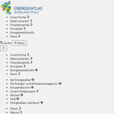
Energieatlas
—
Unser Portal
Daten & Karten
Rheinland-
Praxisbeispiele
Konzepte
Energiesteckbriefe
Pfalz
News
Suche
Menü
Unser Portal
Daten & Karten
Praxisbeispiele
Konzepte
Energiesteckbriefe
News
Der Energieatlas
Die Energie- und Klimaschutzagentur
Kooperationen
Unsere Zielgruppen
Glossar
FAQ
Energieatlas-Jubiläum
Strom
Wärme