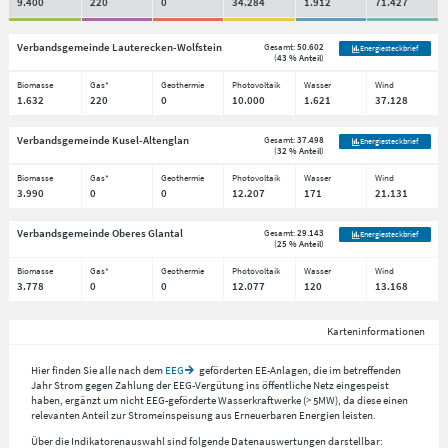
9.400
220
0
34.284
1.912
71.427
Verbandsgemeinde Lauterecken-Wolfstein
Gesamt:
50.602
Energiesteckbrief
(
43 % Anteil
)
Biomasse
Gas*
Geothermie
Photovoltaik
Wasser
Wind
1.632
220
0
10.000
1.621
37.128
Verbandsgemeinde Kusel-Altenglan
Gesamt:
37.498
Energiesteckbrief
(
32 % Anteil
)
Biomasse
Gas*
Geothermie
Photovoltaik
Wasser
Wind
3.990
0
0
12.207
171
21.131
Verbandsgemeinde Oberes Glantal
Gesamt:
29.143
Energiesteckbrief
(
25 % Anteil
)
Biomasse
Gas*
Geothermie
Photovoltaik
Wasser
Wind
3.778
0
0
12.077
120
13.168
Karteninformationen
Hier finden Sie alle nach dem
EEG
geförderten EE-Anlagen, die im betreffenden
Jahr Strom gegen Zahlung der EEG-Vergütung ins öffentliche Netz eingespeist
haben, ergänzt um nicht EEG-geförderte Wasserkraftwerke (> 5MW), da diese einen
relevanten Anteil zur Stromeinspeisung aus Erneuerbaren Energien leisten.
Über die Indikatorenauswahl sind folgende Datenauswertungen darstellbar: