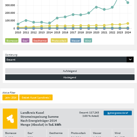
Biomasse
Gas*
Geothermie
Photovoltaik
Wasser
Wind
Sortierung
Gesamt
Aufsteigend
Absteigend
Aktive Filter
Jahr: 2014
Gebiet: Kusel (Landkreis )
Landkreis Kusel
Gesamt:
117.243
Energiesteckbrief
(
100 % Anteil
)
Stromeinspeisung Summe
Nach Energieträger
2014
Menge
(Absolut)
in
Tsd. kWh
Biomasse
Gas*
Geothermie
Photovoltaik
Wasser
Wind