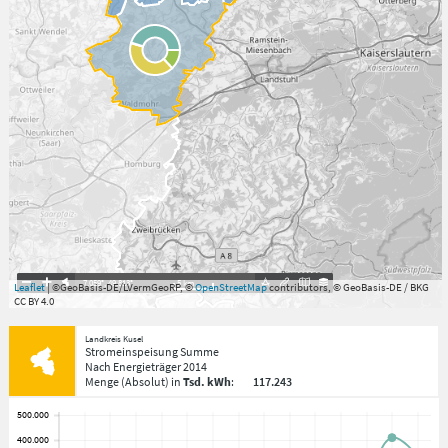
7.059°
,
49.813°
5
km
Leaflet
| ©GeoBasis-DE/LVermGeoRP, ©
OpenStreetMap
contributors, © GeoBasis-DE / BKG
CC BY 4.0
Landkreis Kusel
Stromeinspeisung Summe
Nach Energieträger
2014
Menge
(Absolut)
in
Tsd. kWh
:
117.243