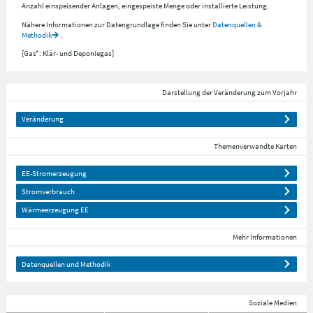
Anzahl einspeisender Anlagen, eingespeiste Menge oder installierte Leistung.
Nähere Informationen zur Datengrundlage finden Sie unter
Datenquellen &
Methodik
.
[Gas*: Klär- und Deponiegas]
Darstellung der Veränderung zum Vorjahr
Veränderung
Themenverwandte Karten
EE-Stromerzeugung
Stromverbrauch
Wärmeerzeugung EE
Mehr Informationen
Datenquellen und Methodik
Soziale Medien