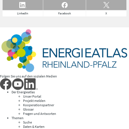
LinkedIn
Facebook
X
Folgen Sie uns auf den sozialen Medien
Der Energieatlas
Unser Portal
Projekt melden
Kooperationspartner
Glossar
Fragen und Antworten
Themen
Suche
Daten & Karten