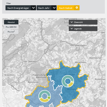
Filter
Nach Energieträger
Nach Jahr
Nach Gebiet
Absolut
Übersicht
Pro 1000 EW
Legende
Pro km²