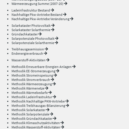
Wärmeerzeugung Summe (2007-20)
Ladeinfrastruktur Bestand
Nachhaltige Pkw-Antriebe Bestand
Nachhaltige Pkw-Antriebe Veränderung
Solarkataster Photovoltaik
Solarkataster Solarthermie
Gründachkataster
Solarpotenziale Photovoltaik
Solarpotenziale Solarthermie
Treibhausgasemission
Endenergieverbrauch
Wasserstoff-Aktivitäten
Methodik Erneuerbare-Energien-Anlagen
Methodik EE-Stromerzeugung
Methodik Stromeinspeisung
Methodik Stromverbrauch
Methodik Wärmeerzeugung
Methodik Wärmenetze
Methodik Wärmebedarfe
Methodik Ladeinfrastruktur
Methodik Nachhaltige PKW-Antriebe
Methodik Treibhausgas-Bilanzierung
Methodik Solarkataster
Methodik Solarpotenziale
Methodik Gründachkataster
Methodik Klimaschutzaktivitäten
Methodik Wasserstoff-Aktivitäten