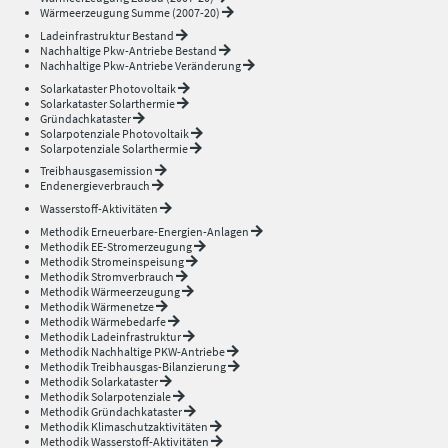
Wärmeerzeugung Summe (2007-20)
Ladeinfrastruktur Bestand
Nachhaltige Pkw-Antriebe Bestand
Nachhaltige Pkw-Antriebe Veränderung
Solarkataster Photovoltaik
Solarkataster Solarthermie
Gründachkataster
Solarpotenziale Photovoltaik
Solarpotenziale Solarthermie
Treibhausgasemission
Endenergieverbrauch
Wasserstoff-Aktivitäten
Methodik Erneuerbare-Energien-Anlagen
Methodik EE-Stromerzeugung
Methodik Stromeinspeisung
Methodik Stromverbrauch
Methodik Wärmeerzeugung
Methodik Wärmenetze
Methodik Wärmebedarfe
Methodik Ladeinfrastruktur
Methodik Nachhaltige PKW-Antriebe
Methodik Treibhausgas-Bilanzierung
Methodik Solarkataster
Methodik Solarpotenziale
Methodik Gründachkataster
Methodik Klimaschutzaktivitäten
Methodik Wasserstoff-Aktivitäten