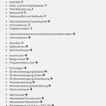
Mobilität
Solar- und Gründachkataster
THG-Bilanzierung
Wasserstoff
Datenquellen und Methodik
Übersichtskarte Praxisbeispiele
Informationen
Projekte melden
Übersichtskarte Kommunale Klimaschutzaktivitäten
Informationen
Aktuelles
Datenstories
Zahl des Monats
Kommunen
Bürger:innen
Presseverteter:innen
EE-Anlagen
EE-Stromerzeugung Bestand
EE-Stromerzeugung Zubau
EE-Stromerzeugung Veränderung
Stromeinspeisung
Stromeinspeisung Veränderung
Stromverbrauch
Wärmenetze
Wärmebedarf Kommunen
Wärmebedarf Baublöcke
Wärmeerzeugung Zubau (2007-20)