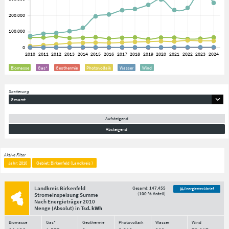
Biomasse
Gas*
Geothermie
Photovoltaik
Wasser
Wind
Sortierung
Gesamt
Aufsteigend
Absteigend
Aktive Filter
Jahr: 2010
Gebiet: Birkenfeld (Landkreis )
Landkreis Birkenfeld
Gesamt:
147.455
Energiesteckbrief
(
100 % Anteil
)
Stromeinspeisung Summe
Nach Energieträger
2010
Menge
(Absolut)
in
Tsd. kWh
Biomasse
Gas*
Geothermie
Photovoltaik
Wasser
Wind