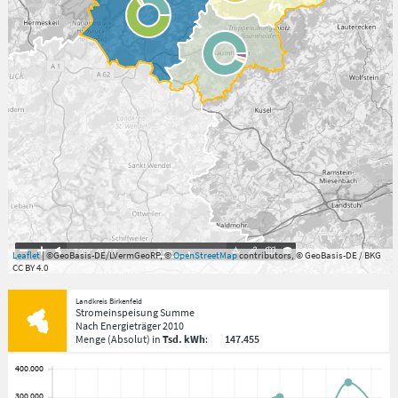
7.059°
,
49.813°
5
km
Leaflet
| ©GeoBasis-DE/LVermGeoRP, ©
OpenStreetMap
contributors, © GeoBasis-DE / BKG
CC BY 4.0
Landkreis Birkenfeld
Stromeinspeisung Summe
Nach Energieträger
2010
Menge
(Absolut)
in
Tsd. kWh
:
147.455