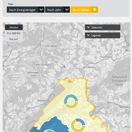
Filter
Nach Energieträger
Nach Jahr
Nach Gebiet
Absolut
Übersicht
Pro 1000 EW
Legende
Pro km²