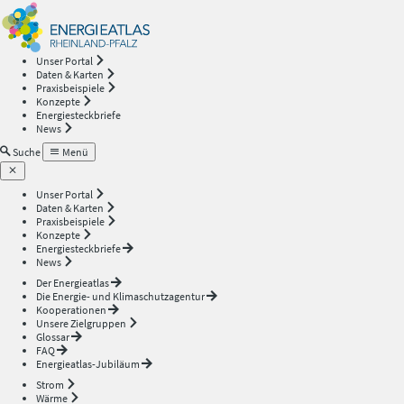
Energieatlas
—
Unser Portal
Daten & Karten
Rheinland-
Praxisbeispiele
Konzepte
Energiesteckbriefe
Pfalz
News
Suche
Menü
Unser Portal
Daten & Karten
Praxisbeispiele
Konzepte
Energiesteckbriefe
News
Der Energieatlas
Die Energie- und Klimaschutzagentur
Kooperationen
Unsere Zielgruppen
Glossar
FAQ
Energieatlas-Jubiläum
Strom
Wärme