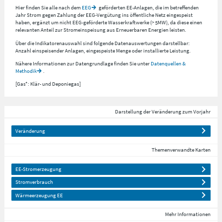
Hier finden Sie alle nach dem
EEG
geförderten EE-Anlagen, die im betreffenden
Jahr Strom gegen Zahlung der EEG-Vergütung ins öffentliche Netz eingespeist
haben, ergänzt um nicht EEG-geförderte Wasserkraftwerke (> 5MW), da diese einen
relevanten Anteil zur Stromeinspeisung aus Erneuerbaren Energien leisten.
Über die Indikatorenauswahl sind folgende Datenauswertungen darstellbar:
Anzahl einspeisender Anlagen, eingespeiste Menge oder installierte Leistung.
Nähere Informationen zur Datengrundlage finden Sie unter
Datenquellen &
Methodik
.
[Gas*: Klär- und Deponiegas]
Darstellung der Veränderung zum Vorjahr
Veränderung
Themenverwandte Karten
EE-Stromerzeugung
Stromverbrauch
Wärmeerzeugung EE
Mehr Informationen