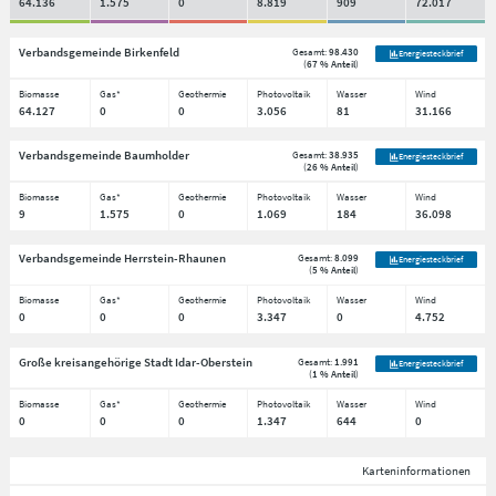
64.136
1.575
0
8.819
909
72.017
Verbandsgemeinde Birkenfeld
Gesamt:
98.430
Energiesteckbrief
(
67 % Anteil
)
Biomasse
Gas*
Geothermie
Photovoltaik
Wasser
Wind
64.127
0
0
3.056
81
31.166
Verbandsgemeinde Baumholder
Gesamt:
38.935
Energiesteckbrief
(
26 % Anteil
)
Biomasse
Gas*
Geothermie
Photovoltaik
Wasser
Wind
9
1.575
0
1.069
184
36.098
Verbandsgemeinde Herrstein-Rhaunen
Gesamt:
8.099
Energiesteckbrief
(
5 % Anteil
)
Biomasse
Gas*
Geothermie
Photovoltaik
Wasser
Wind
0
0
0
3.347
0
4.752
Große kreisangehörige Stadt Idar-Oberstein
Gesamt:
1.991
Energiesteckbrief
(
1 % Anteil
)
Biomasse
Gas*
Geothermie
Photovoltaik
Wasser
Wind
0
0
0
1.347
644
0
Karteninformationen