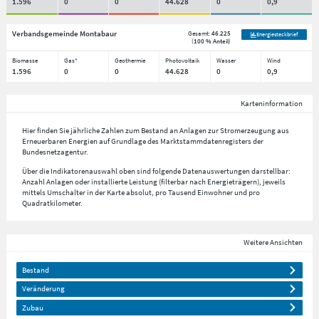
1.596
0
0
44.628
0
0,9
Verbandsgemeinde Montabaur
Gesamt:
46.225
Energiesteckbrief
(
100 % Anteil
)
Biomasse
Gas*
Geothermie
Photovoltaik
Wasser
Wind
1.596
0
0
44.628
0
0,9
Karteninformation
Hier finden Sie jährliche Zahlen zum Bestand an Anlagen zur Stromerzeugung aus
Erneuerbaren Energien auf Grundlage des Marktstammdatenregisters der
Bundesnetzagentur.
Über die Indikatorenauswahl oben sind folgende Datenauswertungen darstellbar:
Anzahl Anlagen oder installierte Leistung (filterbar nach Energieträgern), jeweils
mittels Umschalter in der Karte absolut, pro Tausend Einwohner und pro
Quadratkilometer.
Weitere Ansichten
Bestand
Veränderung
Zubau