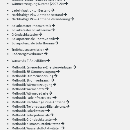
Wärmeerzeugung Summe (2007-20)
Ladeinfrastruktur Bestand
Nachhaltige Pkw-Antriebe Bestand
Nachhaltige Pkw-Antriebe Veränderung
Solarkataster Photovoltaik
Solarkataster Solarthermie
Gründachkataster
Solarpotenziale Photovoltaik
Solarpotenziale Solarthermie
Treibhausgasemission
Endenergieverbrauch
Wasserstoff-Aktivitäten
Methodik Erneuerbare-Energien-Anlagen
Methodik EE-Stromerzeugung
Methodik Stromeinspeisung
Methodik Stromverbrauch
Methodik Wärmeerzeugung
Methodik Wärmenetze
Methodik Wärmebedarfe
Methodik Ladeinfrastruktur
Methodik Nachhaltige PKW-Antriebe
Methodik Treibhausgas-Bilanzierung
Methodik Solarkataster
Methodik Solarpotenziale
Methodik Gründachkataster
Methodik Klimaschutzaktivitäten
Methodik Wasserstoff-Aktivitäten