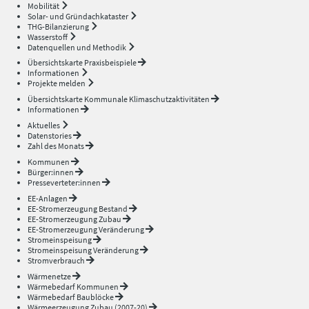
Mobilität
Solar- und Gründachkataster
THG-Bilanzierung
Wasserstoff
Datenquellen und Methodik
Übersichtskarte Praxisbeispiele
Informationen
Projekte melden
Übersichtskarte Kommunale Klimaschutzaktivitäten
Informationen
Aktuelles
Datenstories
Zahl des Monats
Kommunen
Bürger:innen
Presseverteter:innen
EE-Anlagen
EE-Stromerzeugung Bestand
EE-Stromerzeugung Zubau
EE-Stromerzeugung Veränderung
Stromeinspeisung
Stromeinspeisung Veränderung
Stromverbrauch
Wärmenetze
Wärmebedarf Kommunen
Wärmebedarf Baublöcke
Wärmeerzeugung Zubau (2007-20)