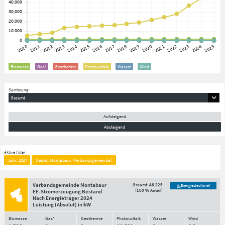
Biomasse
Gas*
Geothermie
Photovoltaik
Wasser
Wind
Sortierung
Gesamt
Aufsteigend
Absteigend
Aktive Filter
Jahr: 2024
Gebiet: Montabaur (Verbandsgemeinde )
Verbandsgemeinde Montabaur
Gesamt:
46.225
Energiesteckbrief
(
100 % Anteil
)
EE-Stromerzeugung Bestand
Nach Energieträger
2024
Leistung
(Absolut)
in
kW
Biomasse
Gas*
Geothermie
Photovoltaik
Wasser
Wind