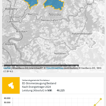
7.059°
,
49.813°
5
km
Leaflet
| ©GeoBasis-DE/LVermGeoRP, ©
OpenStreetMap
contributors, © GeoBasis-DE / BKG
CC BY 4.0
Verbandsgemeinde Montabaur
EE-Stromerzeugung Bestand
Nach Energieträger
2024
Leistung
(Absolut)
in
kW
:
46.225