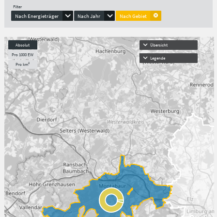
Filter
Nach Energieträger
Nach Jahr
Nach Gebiet
Absolut
Übersicht
Pro 1000 EW
Legende
Pro km²