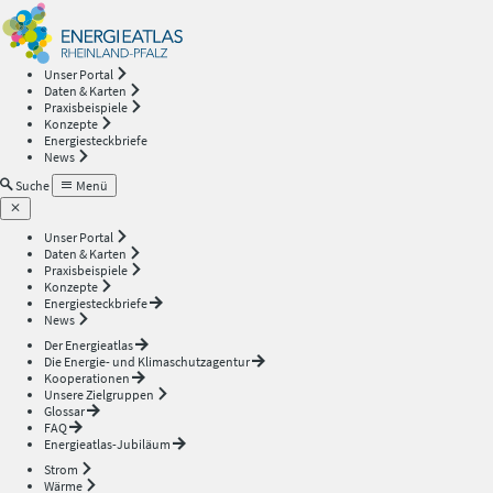
Energieatlas
—
Unser Portal
Daten & Karten
Rheinland-
Praxisbeispiele
Konzepte
Energiesteckbriefe
Pfalz
News
Suche
Menü
Unser Portal
Daten & Karten
Praxisbeispiele
Konzepte
Energiesteckbriefe
News
Der Energieatlas
Die Energie- und Klimaschutzagentur
Kooperationen
Unsere Zielgruppen
Glossar
FAQ
Energieatlas-Jubiläum
Strom
Wärme