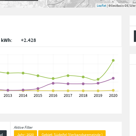
Leaflet
| ©GeoBasis-DE/LVe
. kWh
:
+2.428
Aktive Filter
nd
Jahr: 2020
Gebiet: Südeifel (Verbandsgemeinde )