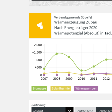
Verbandsgemeinde Südeifel
Wärmeerzeugung Zubau
Nach Energieträger
2020
Wärmepotenzial
(Absolut)
in
Tsd
Biomasse
Solarthermie
Wärmepumpen
Sortierung
Gesamt
Aufsteigend
Absteige