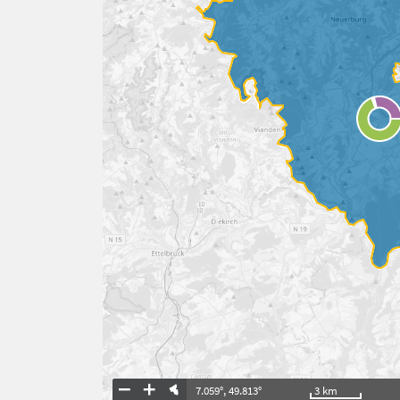
7.059°
,
49.813°
3
km