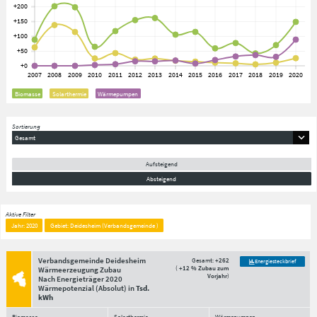
Biomasse
Solarthermie
Wärmepumpen
Sortierung
Gesamt
Aufsteigend
Absteigend
Aktive Filter
Jahr: 2020
Gebiet: Deidesheim (Verbandsgemeinde )
Verbandsgemeinde Deidesheim
Gesamt:
+262
Energiesteckbrief
(
+12 % Zubau zum
Wärmeerzeugung Zubau
Vorjahr
)
Nach Energieträger
2020
Wärmepotenzial
(Absolut)
in
Tsd.
kWh
Biomasse
Solarthermie
Wärmepumpen