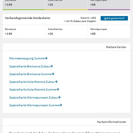
+148
+26
+88
Verbandsgemeinde Deidesheim
Gesamt:
+262
Energiesteckbrief
(
+12 % Zubau zum Vorjahr
)
Biomasse
Solarthermie
Wärmepumpen
+148
+26
+88
Weitere Karten
Wärmeerzeugung Summe
Spezialkarte Biomasse Zubau
Spezialkarte Biomasse Summe
Spezialkarte Solarthermie Zubau
Spezialkarte Solarthermie Summe
Spezialkarte Wärmepumpen Zubau
Spezialkarte Wärmepumpen Summe
Karteninformationen