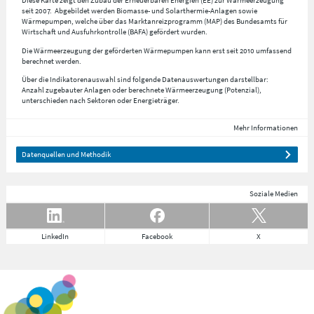
Diese Karte zeigt den Zubau der Erneuerbaren Energien (EE) zur Wärmeerzeugung
seit 2007. Abgebildet werden Biomasse- und Solarthermie-Anlagen sowie
Wärmepumpen, welche über das Marktanreizprogramm (MAP) des Bundesamts für
Wirtschaft und Ausfuhrkontrolle (BAFA) gefördert wurden.
Die Wärmeerzeugung der geförderten Wärmepumpen kann erst seit 2010 umfassend
berechnet werden.
Über die Indikatorenauswahl sind folgende Datenauswertungen darstellbar:
Anzahl zugebauter Anlagen oder berechnete Wärmeerzeugung (Potenzial),
unterschieden nach Sektoren oder Energieträger.
Mehr Informationen
Datenquellen und Methodik
Soziale Medien
LinkedIn
Facebook
X