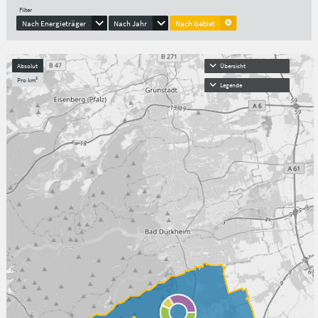
Filter
Nach Energieträger
Nach Jahr
Nach Gebiet
Absolut
Übersicht
Pro km²
Legende