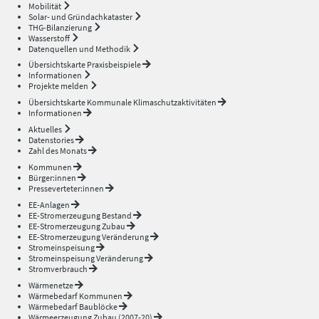
Mobilität
Solar- und Gründachkataster
THG-Bilanzierung
Wasserstoff
Datenquellen und Methodik
Übersichtskarte Praxisbeispiele
Informationen
Projekte melden
Übersichtskarte Kommunale Klimaschutzaktivitäten
Informationen
Aktuelles
Datenstories
Zahl des Monats
Kommunen
Bürger:innen
Presseverteter:innen
EE-Anlagen
EE-Stromerzeugung Bestand
EE-Stromerzeugung Zubau
EE-Stromerzeugung Veränderung
Stromeinspeisung
Stromeinspeisung Veränderung
Stromverbrauch
Wärmenetze
Wärmebedarf Kommunen
Wärmebedarf Baublöcke
Wärmeerzeugung Zubau (2007-20)