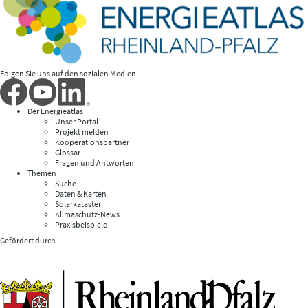
Folgen Sie uns auf den sozialen Medien
Der Energieatlas
Unser Portal
Projekt melden
Kooperationspartner
Glossar
Fragen und Antworten
Themen
Suche
Daten & Karten
Solarkataster
Klimaschutz-News
Praxisbeispiele
Gefördert durch