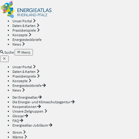
Energieatlas
—
Unser Portal
Daten & Karten
Rheinland-
Praxisbeispiele
Konzepte
Energiesteckbriefe
Pfalz
News
Suche
Menü
Unser Portal
Daten & Karten
Praxisbeispiele
Konzepte
Energiesteckbriefe
News
Der Energieatlas
Die Energie- und Klimaschutzagentur
Kooperationen
Unsere Zielgruppen
Glossar
FAQ
Energieatlas-Jubiläum
Strom
Wärme