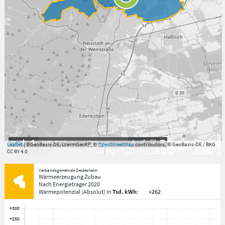
7.059°
,
49.813°
3
km
Leaflet
| ©GeoBasis-DE/LVermGeoRP, ©
OpenStreetMap
contributors, © GeoBasis-DE / BKG
CC BY 4.0
Verbandsgemeinde Deidesheim
Wärmeerzeugung Zubau
Nach Energieträger
2020
Wärmepotenzial
(Absolut)
in
Tsd. kWh
:
+262