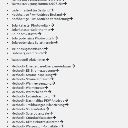
Wärmeerzeugung Summe (2007-20)
Ladeinfrastruktur Bestand
Nachhaltige Pkw-Antriebe Bestand
Nachhaltige Pkw-Antriebe Veränderung
Solarkataster Photovoltaik
Solarkataster Solarthermie
Gründachkataster
Solarpotenziale Photovoltaik
Solarpotenziale Solarthermie
Treibhausgasemission
Endenergieverbrauch
Wasserstoff-Aktivitäten
Methodik Erneuerbare-Energien-Anlagen
Methodik EE-Stromerzeugung
Methodik Stromeinspeisung
Methodik Stromverbrauch
Methodik Wärmeerzeugung
Methodik Wärmenetze
Methodik Wärmebedarfe
Methodik Ladeinfrastruktur
Methodik Nachhaltige PKW-Antriebe
Methodik Treibhausgas-Bilanzierung
Methodik Solarkataster
Methodik Solarpotenziale
Methodik Gründachkataster
Methodik Klimaschutzaktivitäten
Methodik Wasserstoff-Aktivitäten