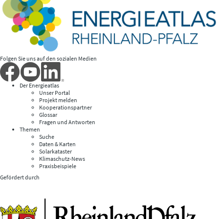
Folgen Sie uns auf den sozialen Medien
Der Energieatlas
Unser Portal
Projekt melden
Kooperationspartner
Glossar
Fragen und Antworten
Themen
Suche
Daten & Karten
Solarkataster
Klimaschutz-News
Praxisbeispiele
Gefördert durch