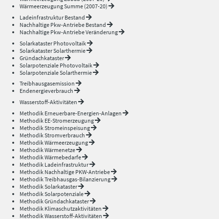
Wärmeerzeugung Summe (2007-20)
Ladeinfrastruktur Bestand
Nachhaltige Pkw-Antriebe Bestand
Nachhaltige Pkw-Antriebe Veränderung
Solarkataster Photovoltaik
Solarkataster Solarthermie
Gründachkataster
Solarpotenziale Photovoltaik
Solarpotenziale Solarthermie
Treibhausgasemission
Endenergieverbrauch
Wasserstoff-Aktivitäten
Methodik Erneuerbare-Energien-Anlagen
Methodik EE-Stromerzeugung
Methodik Stromeinspeisung
Methodik Stromverbrauch
Methodik Wärmeerzeugung
Methodik Wärmenetze
Methodik Wärmebedarfe
Methodik Ladeinfrastruktur
Methodik Nachhaltige PKW-Antriebe
Methodik Treibhausgas-Bilanzierung
Methodik Solarkataster
Methodik Solarpotenziale
Methodik Gründachkataster
Methodik Klimaschutzaktivitäten
Methodik Wasserstoff-Aktivitäten