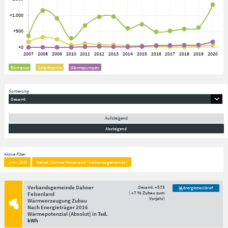
Biomasse
Solarthermie
Wärmepumpen
Sortierung
Gesamt
Aufsteigend
Absteigend
Aktive Filter
Jahr: 2016
Gebiet: Dahner Felsenland (Verbandsgemeinde )
Verbandsgemeinde Dahner
Gesamt:
+573
Energiesteckbrief
(
+7 % Zubau zum
Felsenland
Vorjahr
)
Wärmeerzeugung Zubau
Nach Energieträger
2016
Wärmepotenzial
(Absolut)
in
Tsd.
kWh