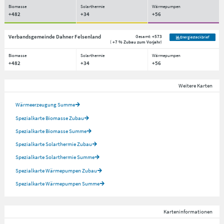
Biomasse
Solarthermie
Wärmepumpen
+482
+34
+56
Verbandsgemeinde Dahner Felsenland
Gesamt:
+573
Energiesteckbrief
(
+7 % Zubau zum Vorjahr
)
Biomasse
Solarthermie
Wärmepumpen
+482
+34
+56
Weitere Karten
Wärmeerzeugung Summe
Spezialkarte Biomasse Zubau
Spezialkarte Biomasse Summe
Spezialkarte Solarthermie Zubau
Spezialkarte Solarthermie Summe
Spezialkarte Wärmepumpen Zubau
Spezialkarte Wärmepumpen Summe
Karteninformationen