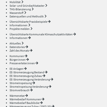
Mobilität
Solar- und Gründachkataster
THG-Bilanzierung
Wasserstoff
Datenquellen und Methodik
Übersichtskarte Praxisbeispiele
Informationen
Projekte melden
Übersichtskarte Kommunale Klimaschutzaktivitäten
Informationen
Aktuelles
Datenstories
Zahl des Monats
Kommunen
Bürger:innen
Presseverteter:innen
EE-Anlagen
EE-Stromerzeugung Bestand
EE-Stromerzeugung Zubau
EE-Stromerzeugung Veränderung
Stromeinspeisung
Stromeinspeisung Veränderung
Stromverbrauch
Wärmenetze
Wärmebedarf Kommunen
Wärmebedarf Baublöcke
Wärmeerzeugung Zubau (2007-20)