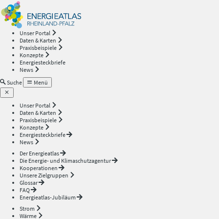
Energieatlas
—
Unser Portal
Daten & Karten
Rheinland-
Praxisbeispiele
Konzepte
Energiesteckbriefe
Pfalz
News
Suche
Menü
Unser Portal
Daten & Karten
Praxisbeispiele
Konzepte
Energiesteckbriefe
News
Der Energieatlas
Die Energie- und Klimaschutzagentur
Kooperationen
Unsere Zielgruppen
Glossar
FAQ
Energieatlas-Jubiläum
Strom
Wärme