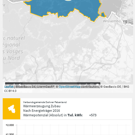
7.059°
,
49.813°
5
km
Leaflet
| ©GeoBasis-DE/LVermGeoRP, ©
OpenStreetMap
contributors, © GeoBasis-DE / BKG
CC BY 4.0
Verbandsgemeinde Dahner Felsenland
Wärmeerzeugung Zubau
Nach Energieträger
2016
Wärmepotenzial
(Absolut)
in
Tsd. kWh
:
+573