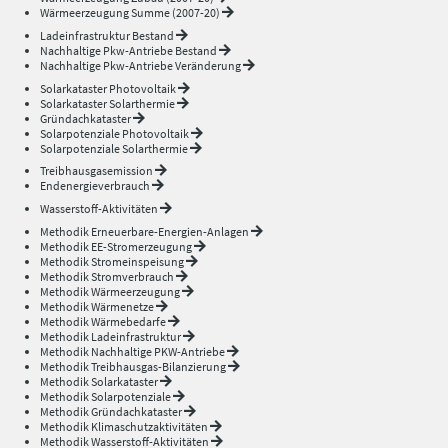
Wärmeerzeugung Summe (2007-20)
Ladeinfrastruktur Bestand
Nachhaltige Pkw-Antriebe Bestand
Nachhaltige Pkw-Antriebe Veränderung
Solarkataster Photovoltaik
Solarkataster Solarthermie
Gründachkataster
Solarpotenziale Photovoltaik
Solarpotenziale Solarthermie
Treibhausgasemission
Endenergieverbrauch
Wasserstoff-Aktivitäten
Methodik Erneuerbare-Energien-Anlagen
Methodik EE-Stromerzeugung
Methodik Stromeinspeisung
Methodik Stromverbrauch
Methodik Wärmeerzeugung
Methodik Wärmenetze
Methodik Wärmebedarfe
Methodik Ladeinfrastruktur
Methodik Nachhaltige PKW-Antriebe
Methodik Treibhausgas-Bilanzierung
Methodik Solarkataster
Methodik Solarpotenziale
Methodik Gründachkataster
Methodik Klimaschutzaktivitäten
Methodik Wasserstoff-Aktivitäten