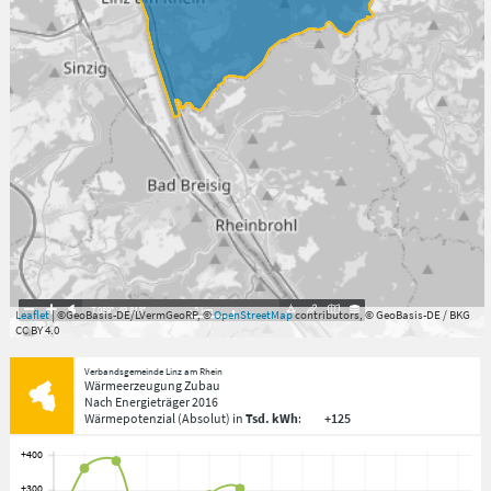
7.059°
,
49.813°
2
km
Leaflet
| ©GeoBasis-DE/LVermGeoRP, ©
OpenStreetMap
contributors, © GeoBasis-DE / BKG
CC BY 4.0
Verbandsgemeinde Linz am Rhein
Wärmeerzeugung Zubau
Nach Energieträger
2016
Wärmepotenzial
(Absolut)
in
Tsd. kWh
:
+125