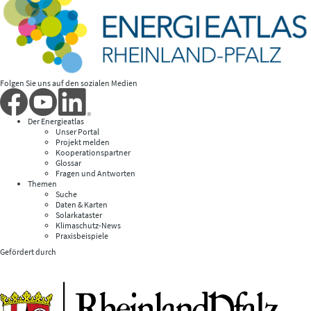
Folgen Sie uns auf den sozialen Medien
Der Energieatlas
Unser Portal
Projekt melden
Kooperationspartner
Glossar
Fragen und Antworten
Themen
Suche
Daten & Karten
Solarkataster
Klimaschutz-News
Praxisbeispiele
Gefördert durch