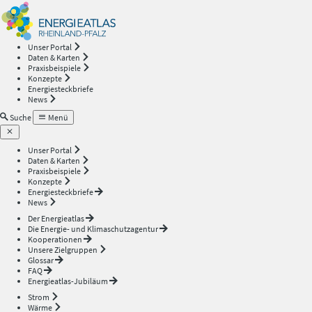
Energieatlas
—
Unser Portal
Daten & Karten
Rheinland-
Praxisbeispiele
Konzepte
Energiesteckbriefe
Pfalz
News
Suche
Menü
Unser Portal
Daten & Karten
Praxisbeispiele
Konzepte
Energiesteckbriefe
News
Der Energieatlas
Die Energie- und Klimaschutzagentur
Kooperationen
Unsere Zielgruppen
Glossar
FAQ
Energieatlas-Jubiläum
Strom
Wärme