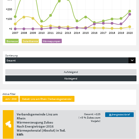
Biomasse
Solarthermie
Wärmepumpen
Sortierung
Gesamt
Aufsteigend
Absteigend
Aktive Filter
Jahr: 2016
Gebiet: Linz am Rhein (Verbandsgemeinde )
Verbandsgemeinde Linz am
Gesamt:
+125
Energiesteckbrief
(
+5 % Zubau zum
Rhein
Vorjahr
)
Wärmeerzeugung Zubau
Nach Energieträger
2016
Wärmepotenzial
(Absolut)
in
Tsd.
kWh