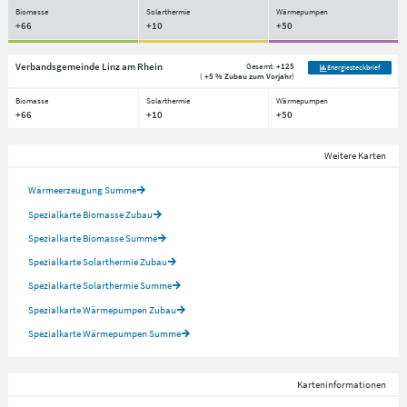
Biomasse
Solarthermie
Wärmepumpen
+66
+10
+50
Verbandsgemeinde Linz am Rhein
Gesamt:
+125
Energiesteckbrief
(
+5 % Zubau zum Vorjahr
)
Biomasse
Solarthermie
Wärmepumpen
+66
+10
+50
Weitere Karten
Wärmeerzeugung Summe
Spezialkarte Biomasse Zubau
Spezialkarte Biomasse Summe
Spezialkarte Solarthermie Zubau
Spezialkarte Solarthermie Summe
Spezialkarte Wärmepumpen Zubau
Spezialkarte Wärmepumpen Summe
Karteninformationen