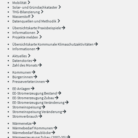
Mobilität
Solar- und Gründachkataster
THG-Bilanzierung
Wasserstoff
Datenquellen und Methodik
Übersichtskarte Praxisbeispiele
Informationen
Projekte melden
Übersichtskarte Kommunale Klimaschutzaktivitäten
Informationen
Aktuelles
Datenstories
Zahl des Monats
Kommunen
Bürger:innen
Presseverteter:innen
EE-Anlagen
EE-Stromerzeugung Bestand
EE-Stromerzeugung Zubau
EE-Stromerzeugung Veränderung
Stromeinspeisung
Stromeinspeisung Veränderung
Stromverbrauch
Wärmenetze
Wärmebedarf Kommunen
Wärmebedarf Baublöcke
Wärmeerzeugung Zubau (2007-20)