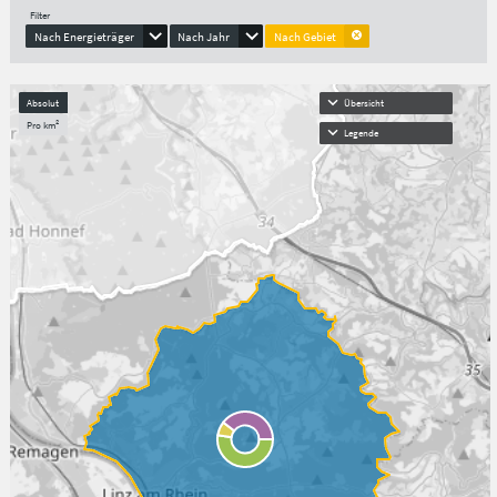
Filter
Nach Energieträger
Nach Jahr
Nach Gebiet
Absolut
Übersicht
Pro km²
Legende