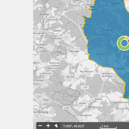
7.059°
,
49.813°
2
km