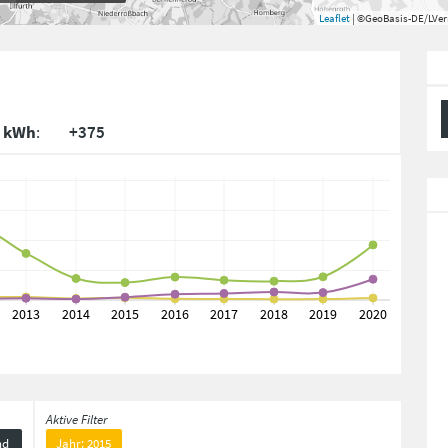
Leaflet
| ©GeoBasis-DE/LVe
. kWh
:
+375
Aktive Filter
nd
Jahr: 2015