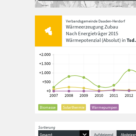
Verbandsgemeinde Daaden-Herdorf
Wärmeerzeugung Zubau
Nach Energieträger
2015
Wärmepotenzial
(Absolut)
in
Tsd
Biomasse
Solarthermie
Wärmepumpen
Sortierung
Gesamt
Aufsteigend
Absteige