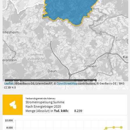
7.059°
,
49.813°
5
km
Leaflet
| ©GeoBasis-DE/LVermGeoRP, ©
OpenStreetMap
contributors, © GeoBasis-DE / BKG
CC BY 4.0
Verbandsgemeinde Adenau
Stromeinspeisung Summe
Nach Energieträger
2020
Menge
(Absolut)
in
Tsd. kWh
:
8.239