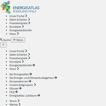
Energieatlas
—
Unser Portal
Daten & Karten
Rheinland-
Praxisbeispiele
Konzepte
Energiesteckbriefe
Pfalz
News
Suche
Menü
Unser Portal
Daten & Karten
Praxisbeispiele
Konzepte
Energiesteckbriefe
News
Der Energieatlas
Die Energie- und Klimaschutzagentur
Kooperationen
Unsere Zielgruppen
Glossar
FAQ
Energieatlas-Jubiläum
Strom
Wärme