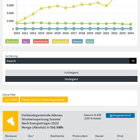
Biomasse
Gas*
Geothermie
Photovoltaik
Wasser
Wind
Sortierung
Gesamt
Aufsteigend
Absteigend
Aktive Filter
Jahr: 2020
Gebiet: Adenau (Verbandsgemeinde )
Verbandsgemeinde Adenau
Gesamt:
8.239
Energiesteckbrief
(
100 % Anteil
)
Stromeinspeisung Summe
Nach Energieträger
2020
Menge
(Absolut)
in
Tsd. kWh
Biomasse
Gas*
Geothermie
Photovoltaik
Wasser
Wind