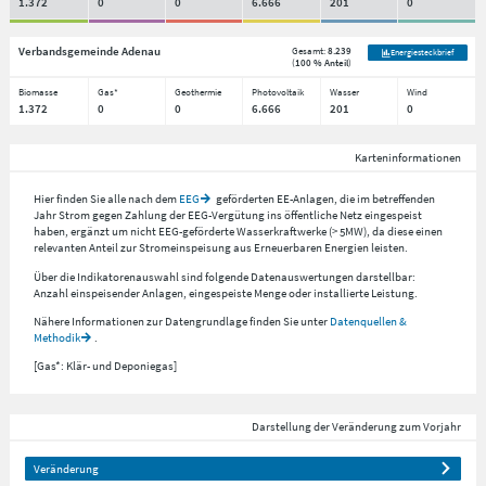
1.372
0
0
6.666
201
0
Verbandsgemeinde Adenau
Gesamt:
8.239
Energiesteckbrief
(
100 % Anteil
)
Biomasse
Gas*
Geothermie
Photovoltaik
Wasser
Wind
1.372
0
0
6.666
201
0
Karteninformationen
Hier finden Sie alle nach dem
EEG
geförderten EE-Anlagen, die im betreffenden
Jahr Strom gegen Zahlung der EEG-Vergütung ins öffentliche Netz eingespeist
haben, ergänzt um nicht EEG-geförderte Wasserkraftwerke (> 5MW), da diese einen
relevanten Anteil zur Stromeinspeisung aus Erneuerbaren Energien leisten.
Über die Indikatorenauswahl sind folgende Datenauswertungen darstellbar:
Anzahl einspeisender Anlagen, eingespeiste Menge oder installierte Leistung.
Nähere Informationen zur Datengrundlage finden Sie unter
Datenquellen &
Methodik
.
[Gas*: Klär- und Deponiegas]
Darstellung der Veränderung zum Vorjahr
Veränderung