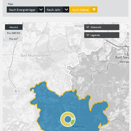
Filter
Nach Energieträger
Nach Jahr
Nach Gebiet
Absolut
Übersicht
Pro 1000 EW
Legende
Pro km²