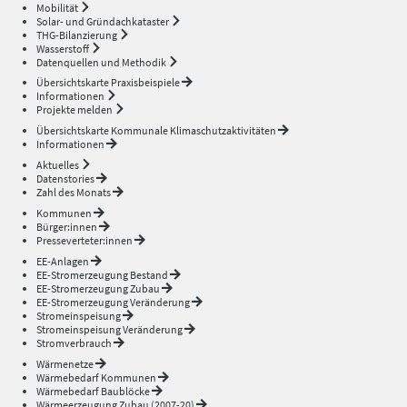
Mobilität
Solar- und Gründachkataster
THG-Bilanzierung
Wasserstoff
Datenquellen und Methodik
Übersichtskarte Praxisbeispiele
Informationen
Projekte melden
Übersichtskarte Kommunale Klimaschutzaktivitäten
Informationen
Aktuelles
Datenstories
Zahl des Monats
Kommunen
Bürger:innen
Presseverteter:innen
EE-Anlagen
EE-Stromerzeugung Bestand
EE-Stromerzeugung Zubau
EE-Stromerzeugung Veränderung
Stromeinspeisung
Stromeinspeisung Veränderung
Stromverbrauch
Wärmenetze
Wärmebedarf Kommunen
Wärmebedarf Baublöcke
Wärmeerzeugung Zubau (2007-20)