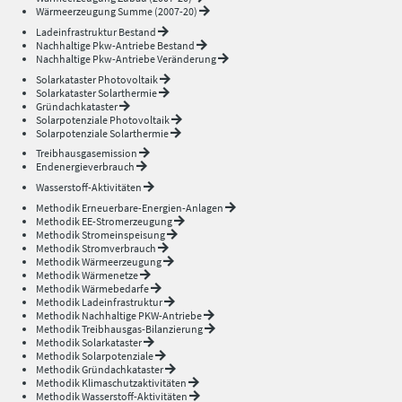
Wärmeerzeugung Summe (2007-20)
Ladeinfrastruktur Bestand
Nachhaltige Pkw-Antriebe Bestand
Nachhaltige Pkw-Antriebe Veränderung
Solarkataster Photovoltaik
Solarkataster Solarthermie
Gründachkataster
Solarpotenziale Photovoltaik
Solarpotenziale Solarthermie
Treibhausgasemission
Endenergieverbrauch
Wasserstoff-Aktivitäten
Methodik Erneuerbare-Energien-Anlagen
Methodik EE-Stromerzeugung
Methodik Stromeinspeisung
Methodik Stromverbrauch
Methodik Wärmeerzeugung
Methodik Wärmenetze
Methodik Wärmebedarfe
Methodik Ladeinfrastruktur
Methodik Nachhaltige PKW-Antriebe
Methodik Treibhausgas-Bilanzierung
Methodik Solarkataster
Methodik Solarpotenziale
Methodik Gründachkataster
Methodik Klimaschutzaktivitäten
Methodik Wasserstoff-Aktivitäten