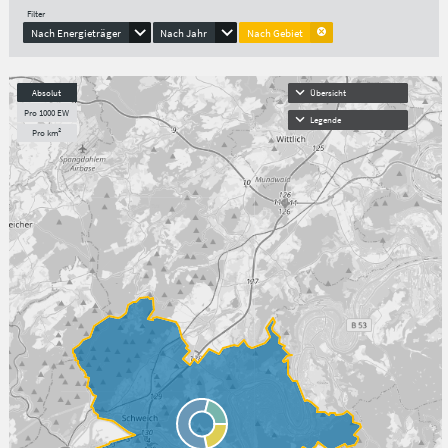
Filter
Nach Energieträger
Nach Jahr
Nach Gebiet
Absolut
Übersicht
Pro 1000 EW
Legende
Pro km²