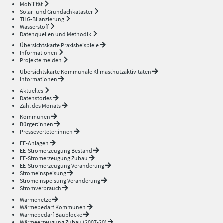
Mobilität
Solar- und Gründachkataster
THG-Bilanzierung
Wasserstoff
Datenquellen und Methodik
Übersichtskarte Praxisbeispiele
Informationen
Projekte melden
Übersichtskarte Kommunale Klimaschutzaktivitäten
Informationen
Aktuelles
Datenstories
Zahl des Monats
Kommunen
Bürger:innen
Presseverteter:innen
EE-Anlagen
EE-Stromerzeugung Bestand
EE-Stromerzeugung Zubau
EE-Stromerzeugung Veränderung
Stromeinspeisung
Stromeinspeisung Veränderung
Stromverbrauch
Wärmenetze
Wärmebedarf Kommunen
Wärmebedarf Baublöcke
Wärmeerzeugung Zubau (2007-20)