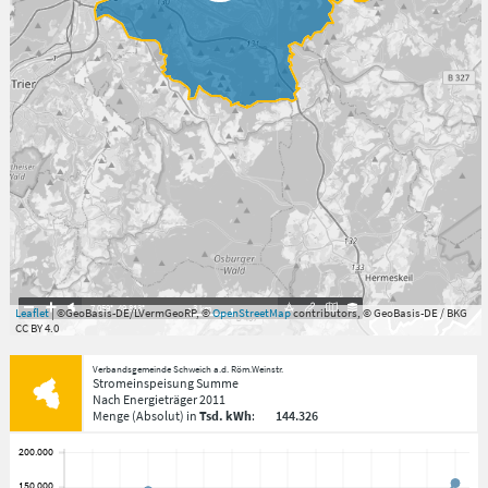
7.059°
,
49.813°
3
km
Leaflet
| ©GeoBasis-DE/LVermGeoRP, ©
OpenStreetMap
contributors, © GeoBasis-DE / BKG
CC BY 4.0
Verbandsgemeinde Schweich a.d. Röm.Weinstr.
Stromeinspeisung Summe
Nach Energieträger
2011
Menge
(Absolut)
in
Tsd. kWh
:
144.326