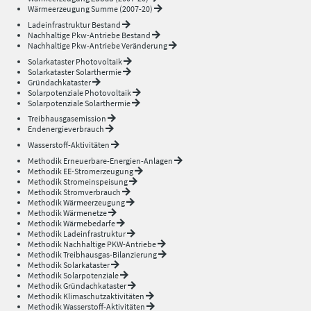
Wärmeerzeugung Summe (2007-20)
Ladeinfrastruktur Bestand
Nachhaltige Pkw-Antriebe Bestand
Nachhaltige Pkw-Antriebe Veränderung
Solarkataster Photovoltaik
Solarkataster Solarthermie
Gründachkataster
Solarpotenziale Photovoltaik
Solarpotenziale Solarthermie
Treibhausgasemission
Endenergieverbrauch
Wasserstoff-Aktivitäten
Methodik Erneuerbare-Energien-Anlagen
Methodik EE-Stromerzeugung
Methodik Stromeinspeisung
Methodik Stromverbrauch
Methodik Wärmeerzeugung
Methodik Wärmenetze
Methodik Wärmebedarfe
Methodik Ladeinfrastruktur
Methodik Nachhaltige PKW-Antriebe
Methodik Treibhausgas-Bilanzierung
Methodik Solarkataster
Methodik Solarpotenziale
Methodik Gründachkataster
Methodik Klimaschutzaktivitäten
Methodik Wasserstoff-Aktivitäten