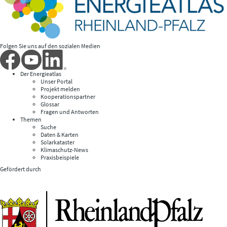
Folgen Sie uns auf den sozialen Medien
Der Energieatlas
Unser Portal
Projekt melden
Kooperationspartner
Glossar
Fragen und Antworten
Themen
Suche
Daten & Karten
Solarkataster
Klimaschutz-News
Praxisbeispiele
Gefördert durch