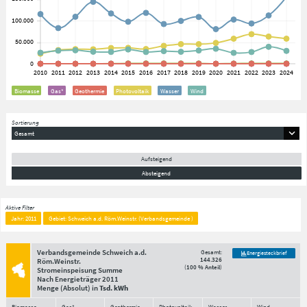
Biomasse
Gas*
Geothermie
Photovoltaik
Wasser
Wind
Sortierung
Gesamt
Aufsteigend
Absteigend
Aktive Filter
Jahr: 2011
Gebiet: Schweich a.d. Röm.Weinstr. (Verbandsgemeinde )
Verbandsgemeinde Schweich a.d.
Gesamt:
Energiesteckbrief
144.326
Röm.Weinstr.
(
100 % Anteil
)
Stromeinspeisung Summe
Nach Energieträger
2011
Menge
(Absolut)
in
Tsd. kWh
Biomasse
Gas*
Geothermie
Photovoltaik
Wasser
Wind