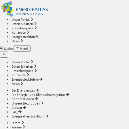
Energieatlas
—
Unser Portal
Daten & Karten
Rheinland-
Praxisbeispiele
Konzepte
Energiesteckbriefe
Pfalz
News
Suche
Menü
Unser Portal
Daten & Karten
Praxisbeispiele
Konzepte
Energiesteckbriefe
News
Der Energieatlas
Die Energie- und Klimaschutzagentur
Kooperationen
Unsere Zielgruppen
Glossar
FAQ
Energieatlas-Jubiläum
Strom
Wärme