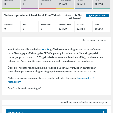
0
0
0
31.529
82.554
30.243
Verbandsgemeinde Schweich a.d. Röm.Weinstr.
Gesamt:
144.326
Energiesteckbrief
(
100 % Anteil
)
Biomasse
Gas*
Geothermie
Photovoltaik
Wasser
Wind
0
0
0
31.529
82.554
30.243
Karteninformationen
Hier finden Sie alle nach dem
EEG
geförderten EE-Anlagen, die im betreffenden
Jahr Strom gegen Zahlung der EEG-Vergütung ins öffentliche Netz eingespeist
haben, ergänzt um nicht EEG-geförderte Wasserkraftwerke (> 5MW), da diese einen
relevanten Anteil zur Stromeinspeisung aus Erneuerbaren Energien leisten.
Über die Indikatorenauswahl sind folgende Datenauswertungen darstellbar:
Anzahl einspeisender Anlagen, eingespeiste Menge oder installierte Leistung.
Nähere Informationen zur Datengrundlage finden Sie unter
Datenquellen &
Methodik
.
[Gas*: Klär- und Deponiegas]
Darstellung der Veränderung zum Vorjahr
Veränderung