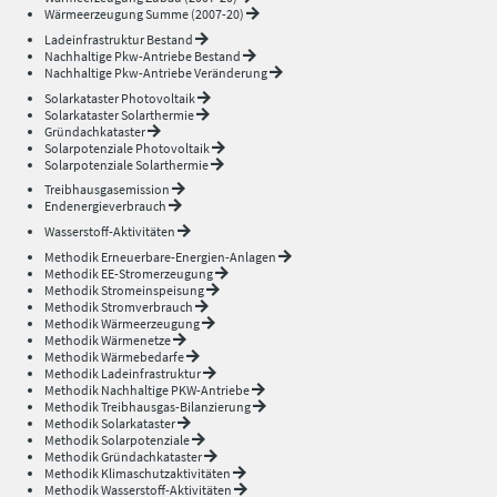
Wärmeerzeugung Summe (2007-20)
Ladeinfrastruktur Bestand
Nachhaltige Pkw-Antriebe Bestand
Nachhaltige Pkw-Antriebe Veränderung
Solarkataster Photovoltaik
Solarkataster Solarthermie
Gründachkataster
Solarpotenziale Photovoltaik
Solarpotenziale Solarthermie
Treibhausgasemission
Endenergieverbrauch
Wasserstoff-Aktivitäten
Methodik Erneuerbare-Energien-Anlagen
Methodik EE-Stromerzeugung
Methodik Stromeinspeisung
Methodik Stromverbrauch
Methodik Wärmeerzeugung
Methodik Wärmenetze
Methodik Wärmebedarfe
Methodik Ladeinfrastruktur
Methodik Nachhaltige PKW-Antriebe
Methodik Treibhausgas-Bilanzierung
Methodik Solarkataster
Methodik Solarpotenziale
Methodik Gründachkataster
Methodik Klimaschutzaktivitäten
Methodik Wasserstoff-Aktivitäten