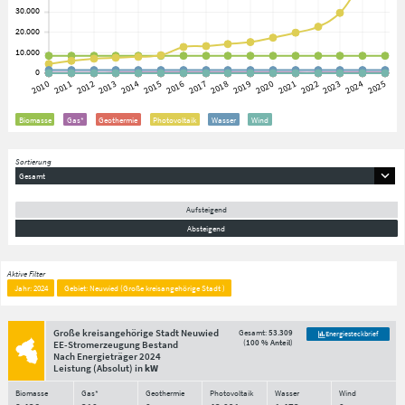
Biomasse
Gas*
Geothermie
Photovoltaik
Wasser
Wind
Sortierung
Gesamt
Aufsteigend
Absteigend
Aktive Filter
Jahr: 2024
Gebiet: Neuwied (Große kreisangehörige Stadt )
Große kreisangehörige Stadt Neuwied
Gesamt:
53.309
Energiesteckbrief
(
100 % Anteil
)
EE-Stromerzeugung Bestand
Nach Energieträger
2024
Leistung
(Absolut)
in
kW
Biomasse
Gas*
Geothermie
Photovoltaik
Wasser
Wind