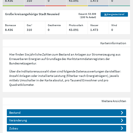
8.436
310
0
43.091
1.473
0
Große kreisangehörige Stadt Neuwied
Gesamt:
53.309
Energiesteckbrief
(
100 % Anteil
)
Biomasse
Gas*
Geothermie
Photovoltaik
Wasser
Wind
8.436
310
0
43.091
1.473
0
Karteninformation
Hier finden Sie jährliche Zahlen zum Bestand an Anlagen zur Stromerzeugung aus
Erneuerbaren Energien auf Grundlage des Marktstammdatenregisters der
Bundesnetzagentur.
Über die Indikatorenauswahl oben sind folgende Datenauswertungen darstellbar:
Anzahl Anlagen oder installierte Leistung (filterbar nach Energieträgern), jeweils
mittels Umschalter in der Karte absolut, pro Tausend Einwohner und pro
Quadratkilometer.
Weitere Ansichten
Bestand
Veränderung
Zubau