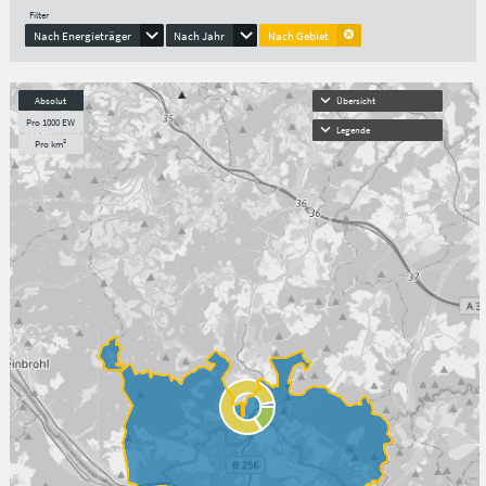
Filter
Nach Energieträger
Nach Jahr
Nach Gebiet
Absolut
Übersicht
Pro 1000 EW
Legende
Pro km²