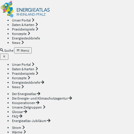
Energieatlas
—
Unser Portal
Daten & Karten
Rheinland-
Praxisbeispiele
Konzepte
Energiesteckbriefe
Pfalz
News
Suche
Menü
Unser Portal
Daten & Karten
Praxisbeispiele
Konzepte
Energiesteckbriefe
News
Der Energieatlas
Die Energie- und Klimaschutzagentur
Kooperationen
Unsere Zielgruppen
Glossar
FAQ
Energieatlas-Jubiläum
Strom
Wärme