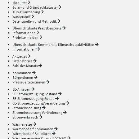
Mobilität
Solar- und Gründachkataster
THG-Bilanzierung
Wasserstoff
Datenquellen und Methodik
Übersichtskarte Praxisbeispiele
Informationen
Projekte melden
Übersichtskarte Kommunale Klimaschutzaktivitäten
Informationen
Aktuelles
Datenstories
Zahl des Monats
Kommunen
Bürger:innen
Presseverteter:innen
EE-Anlagen
EE-Stromerzeugung Bestand
EE-Stromerzeugung Zubau
EE-Stromerzeugung Veränderung
Stromeinspeisung
Stromeinspeisung Veränderung
Stromverbrauch
Wärmenetze
Wärmebedarf Kommunen
Wärmebedarf Baublöcke
Wärmeerzeugung Zubau (2007-20)