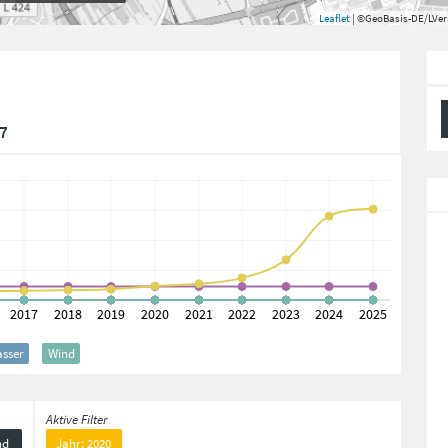
Leaflet
| ©GeoBasis-DE/LVe
37
sser
Wind
Aktive Filter
nd
Jahr: 2020