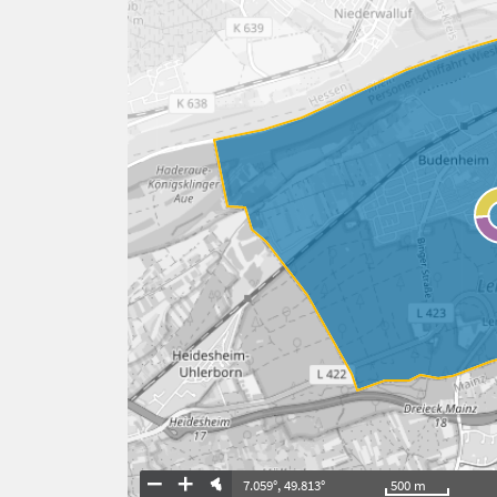
7.059°
,
49.813°
500
m