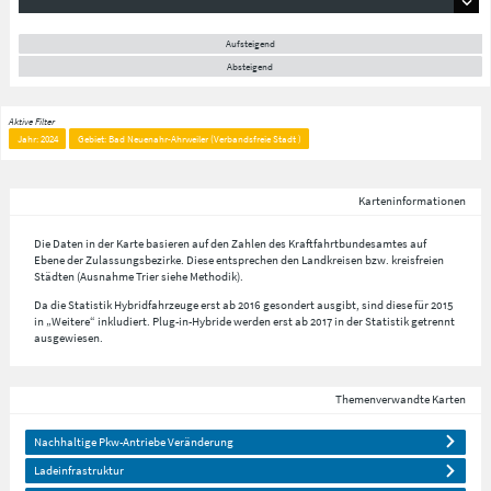
Aufsteigend
Absteigend
Aktive Filter
Jahr: 2024
Gebiet: Bad Neuenahr-Ahrweiler (Verbandsfreie Stadt )
Karteninformationen
Die Daten in der Karte basieren auf den Zahlen des Kraftfahrtbundesamtes auf
Ebene der Zulassungsbezirke. Diese entsprechen den Landkreisen bzw. kreisfreien
Städten (Ausnahme Trier siehe Methodik).
Da die Statistik Hybridfahrzeuge erst ab 2016 gesondert ausgibt, sind diese für 2015
in „Weitere“ inkludiert. Plug-in-Hybride werden erst ab 2017 in der Statistik getrennt
ausgewiesen.
Themenverwandte Karten
Nachhaltige Pkw-Antriebe Veränderung
Ladeinfrastruktur