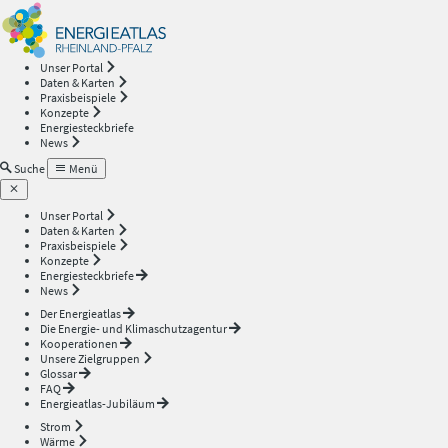
Energieatlas
—
Unser Portal
Daten & Karten
Rheinland-
Praxisbeispiele
Konzepte
Energiesteckbriefe
Pfalz
News
Suche
Menü
Unser Portal
Daten & Karten
Praxisbeispiele
Konzepte
Energiesteckbriefe
News
Der Energieatlas
Die Energie- und Klimaschutzagentur
Kooperationen
Unsere Zielgruppen
Glossar
FAQ
Energieatlas-Jubiläum
Strom
Wärme