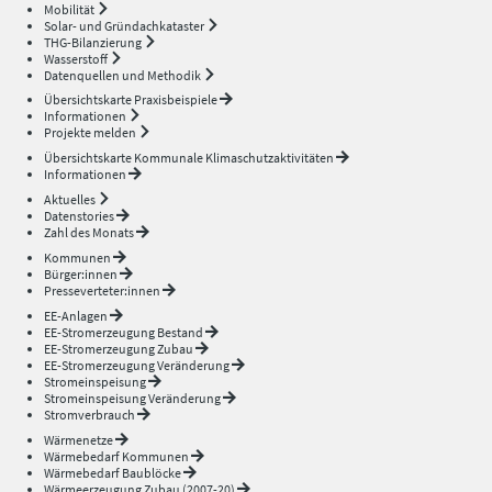
Mobilität
Solar- und Gründachkataster
THG-Bilanzierung
Wasserstoff
Datenquellen und Methodik
Übersichtskarte Praxisbeispiele
Informationen
Projekte melden
Übersichtskarte Kommunale Klimaschutzaktivitäten
Informationen
Aktuelles
Datenstories
Zahl des Monats
Kommunen
Bürger:innen
Presseverteter:innen
EE-Anlagen
EE-Stromerzeugung Bestand
EE-Stromerzeugung Zubau
EE-Stromerzeugung Veränderung
Stromeinspeisung
Stromeinspeisung Veränderung
Stromverbrauch
Wärmenetze
Wärmebedarf Kommunen
Wärmebedarf Baublöcke
Wärmeerzeugung Zubau (2007-20)