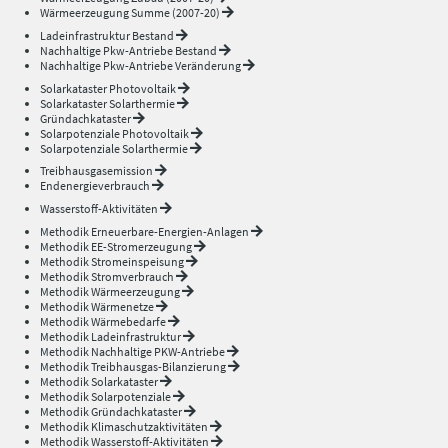
Wärmeerzeugung Summe (2007-20)
Ladeinfrastruktur Bestand
Nachhaltige Pkw-Antriebe Bestand
Nachhaltige Pkw-Antriebe Veränderung
Solarkataster Photovoltaik
Solarkataster Solarthermie
Gründachkataster
Solarpotenziale Photovoltaik
Solarpotenziale Solarthermie
Treibhausgasemission
Endenergieverbrauch
Wasserstoff-Aktivitäten
Methodik Erneuerbare-Energien-Anlagen
Methodik EE-Stromerzeugung
Methodik Stromeinspeisung
Methodik Stromverbrauch
Methodik Wärmeerzeugung
Methodik Wärmenetze
Methodik Wärmebedarfe
Methodik Ladeinfrastruktur
Methodik Nachhaltige PKW-Antriebe
Methodik Treibhausgas-Bilanzierung
Methodik Solarkataster
Methodik Solarpotenziale
Methodik Gründachkataster
Methodik Klimaschutzaktivitäten
Methodik Wasserstoff-Aktivitäten