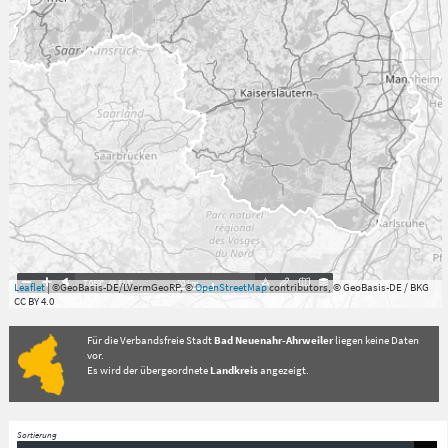
7.059°
,
49.813°
20
km
Leaflet
| ©GeoBasis-DE/LVermGeoRP, ©
OpenStreetMap
contributors, © GeoBasis-DE / BKG
CC BY 4.0
Für die Verbandsfreie Stadt
Bad Neuenahr-Ahrweiler
liegen keine Daten
vor.
Es wird der übergeordnete
Landkreis
angezeigt.
Sortierung