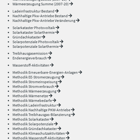
Wärmeerzeugung Summe (2007-20)
Ladeinfrastruktur Bestand
Nachhaltige Pkw-Antriebe Bestand
Nachhaltige Pkw-Antriebe Veränderung
Solarkataster Photovoltaik
Solarkataster Solarthermie
Gründachkataster
Solarpotenziale Photovoltaik
Solarpotenziale Solarthermie
Treibhausgasemission
Endenergieverbrauch
Wasserstoff-Aktivitäten
Methodik Erneuerbare-Energien-Anlagen
Methodik EE-Stromerzeugung
Methodik Stromeinspeisung
Methodik Stromverbrauch
Methodik Wärmeerzeugung
Methodik Wärmenetze
Methodik Wärmebedarfe
Methodik Ladeinfrastruktur
Methodik Nachhaltige PKW-Antriebe
Methodik Treibhausgas-Bilanzierung
Methodik Solarkataster
Methodik Solarpotenziale
Methodik Gründachkataster
Methodik Klimaschutzaktivitäten
Methodik Wasserstoff-Aktivitäten