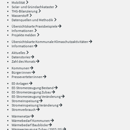
Mobilität
Solar- und Gründachkataster
THG-Bilanzierung
Wasserstoff
Datenquellen und Methodik
Übersichtskarte Praxisbeispiele
Informationen
Projekte melden
Übersichtskarte Kommunale Klimaschutzaktivitäten
Informationen
Aktuelles
Datenstories
Zahl des Monats
Kommunen
Bürger:innen
Presseverteter:innen
EE-Anlagen
EE-Stromerzeugung Bestand
EE-Stromerzeugung Zubau
EE-Stromerzeugung Veränderung
Stromeinspeisung
Stromeinspeisung Veränderung
Stromverbrauch
Wärmenetze
Wärmebedarf Kommunen
Wärmebedarf Baublöcke
Wärmeerzeugung Zubau (2007-20)