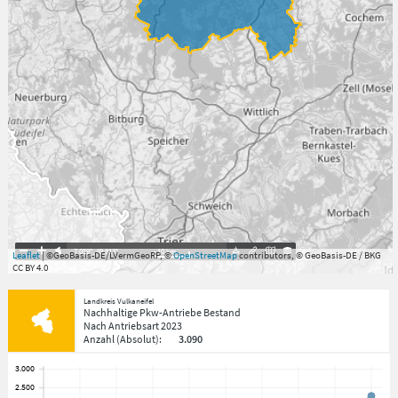
7.059°
,
49.813°
10
km
Leaflet
| ©GeoBasis-DE/LVermGeoRP, ©
OpenStreetMap
contributors, © GeoBasis-DE / BKG
CC BY 4.0
Landkreis Vulkaneifel
Nachhaltige Pkw-Antriebe Bestand
Nach Antriebsart
2023
Anzahl
(Absolut)
:
3.090