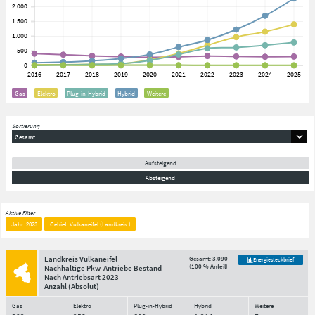
Gas
Elektro
Plug-in-Hybrid
Hybrid
Weitere
Sortierung
Gesamt
Aufsteigend
Absteigend
Aktive Filter
Jahr: 2023
Gebiet: Vulkaneifel (Landkreis )
Landkreis Vulkaneifel
Gesamt:
3.090
Energiesteckbrief
(
100 % Anteil
)
Nachhaltige Pkw-Antriebe Bestand
Nach Antriebsart
2023
Anzahl
(Absolut)
Gas
Elektro
Plug-in-Hybrid
Hybrid
Weitere