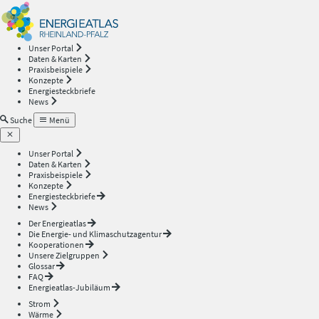
Energieatlas
—
Unser Portal
Daten & Karten
Rheinland-
Praxisbeispiele
Konzepte
Energiesteckbriefe
Pfalz
News
Suche
Menü
Unser Portal
Daten & Karten
Praxisbeispiele
Konzepte
Energiesteckbriefe
News
Der Energieatlas
Die Energie- und Klimaschutzagentur
Kooperationen
Unsere Zielgruppen
Glossar
FAQ
Energieatlas-Jubiläum
Strom
Wärme