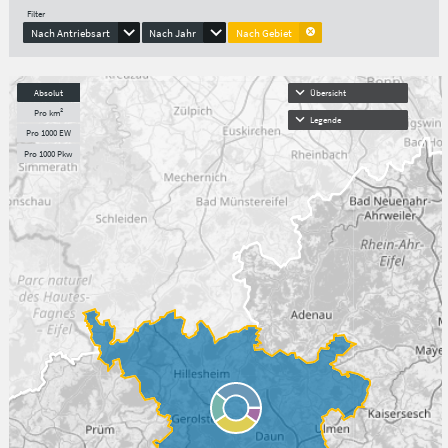
Filter
Nach Antriebsart
Nach Jahr
Nach Gebiet
Absolut
Übersicht
Pro km²
Legende
Pro 1000 EW
Pro 1000 Pkw