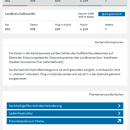
302
958
609
1.214
7
Landkreis Vulkaneifel
Gesamt:
3.090
Energiesteckbrief
(
100 % Anteil
)
Gas
Elektro
Plug-in-Hybrid
Hybrid
Weitere
302
958
609
1.214
7
Karteninformationen
Die Daten in der Karte basieren auf den Zahlen des Kraftfahrtbundesamtes auf
Ebene der Zulassungsbezirke. Diese entsprechen den Landkreisen bzw. kreisfreien
Städten (Ausnahme Trier siehe Methodik).
Da die Statistik Hybridfahrzeuge erst ab 2016 gesondert ausgibt, sind diese für 2015
in „Weitere“ inkludiert. Plug-in-Hybride werden erst ab 2017 in der Statistik getrennt
ausgewiesen.
Themenverwandte Karten
Nachhaltige Pkw-Antriebe Veränderung
Ladeinfrastruktur
Praxisbeipiele zum Thema