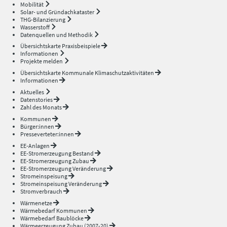
Mobilität
Solar- und Gründachkataster
THG-Bilanzierung
Wasserstoff
Datenquellen und Methodik
Übersichtskarte Praxisbeispiele
Informationen
Projekte melden
Übersichtskarte Kommunale Klimaschutzaktivitäten
Informationen
Aktuelles
Datenstories
Zahl des Monats
Kommunen
Bürger:innen
Presseverteter:innen
EE-Anlagen
EE-Stromerzeugung Bestand
EE-Stromerzeugung Zubau
EE-Stromerzeugung Veränderung
Stromeinspeisung
Stromeinspeisung Veränderung
Stromverbrauch
Wärmenetze
Wärmebedarf Kommunen
Wärmebedarf Baublöcke
Wärmeerzeugung Zubau (2007-20)