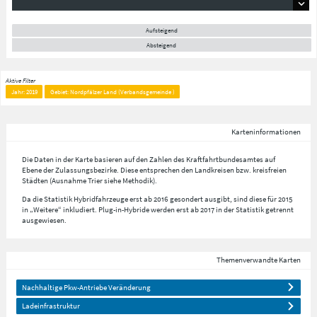
Aufsteigend
Absteigend
Aktive Filter
Jahr: 2019
Gebiet: Nordpfälzer Land (Verbandsgemeinde )
Karteninformationen
Die Daten in der Karte basieren auf den Zahlen des Kraftfahrtbundesamtes auf
Ebene der Zulassungsbezirke. Diese entsprechen den Landkreisen bzw. kreisfreien
Städten (Ausnahme Trier siehe Methodik).
Da die Statistik Hybridfahrzeuge erst ab 2016 gesondert ausgibt, sind diese für 2015
in „Weitere“ inkludiert. Plug-in-Hybride werden erst ab 2017 in der Statistik getrennt
ausgewiesen.
Themenverwandte Karten
Nachhaltige Pkw-Antriebe Veränderung
Ladeinfrastruktur