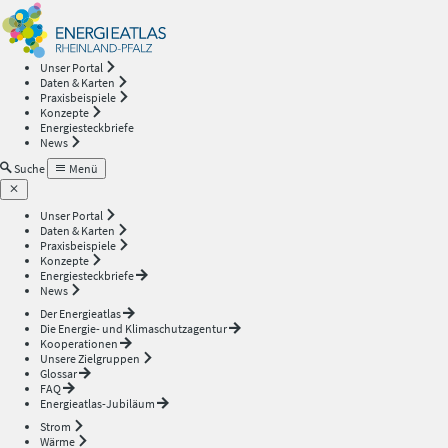
Energieatlas
—
Unser Portal
Daten & Karten
Rheinland-
Praxisbeispiele
Konzepte
Energiesteckbriefe
Pfalz
News
Suche
Menü
Unser Portal
Daten & Karten
Praxisbeispiele
Konzepte
Energiesteckbriefe
News
Der Energieatlas
Die Energie- und Klimaschutzagentur
Kooperationen
Unsere Zielgruppen
Glossar
FAQ
Energieatlas-Jubiläum
Strom
Wärme