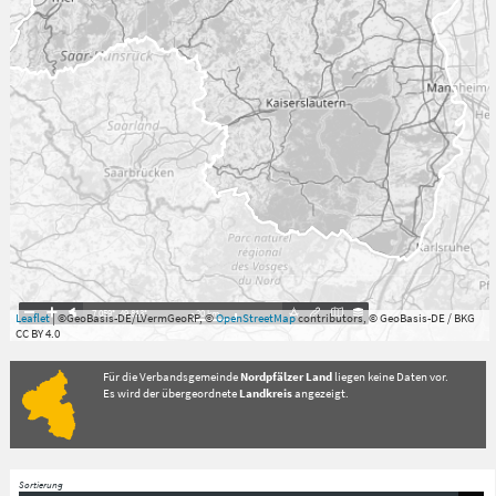
7.059°
,
49.813°
20
km
Leaflet
| ©GeoBasis-DE/LVermGeoRP, ©
OpenStreetMap
contributors, © GeoBasis-DE / BKG
CC BY 4.0
Für die Verbandsgemeinde
Nordpfälzer Land
liegen keine Daten vor.
Es wird der übergeordnete
Landkreis
angezeigt.
Sortierung