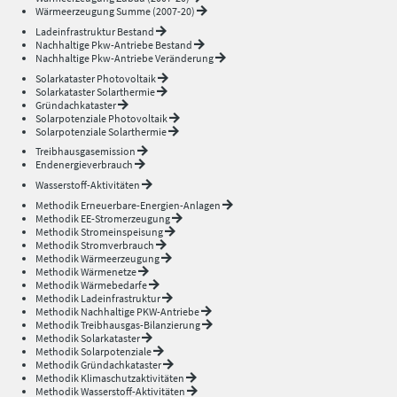
Wärmeerzeugung Summe (2007-20)
Ladeinfrastruktur Bestand
Nachhaltige Pkw-Antriebe Bestand
Nachhaltige Pkw-Antriebe Veränderung
Solarkataster Photovoltaik
Solarkataster Solarthermie
Gründachkataster
Solarpotenziale Photovoltaik
Solarpotenziale Solarthermie
Treibhausgasemission
Endenergieverbrauch
Wasserstoff-Aktivitäten
Methodik Erneuerbare-Energien-Anlagen
Methodik EE-Stromerzeugung
Methodik Stromeinspeisung
Methodik Stromverbrauch
Methodik Wärmeerzeugung
Methodik Wärmenetze
Methodik Wärmebedarfe
Methodik Ladeinfrastruktur
Methodik Nachhaltige PKW-Antriebe
Methodik Treibhausgas-Bilanzierung
Methodik Solarkataster
Methodik Solarpotenziale
Methodik Gründachkataster
Methodik Klimaschutzaktivitäten
Methodik Wasserstoff-Aktivitäten