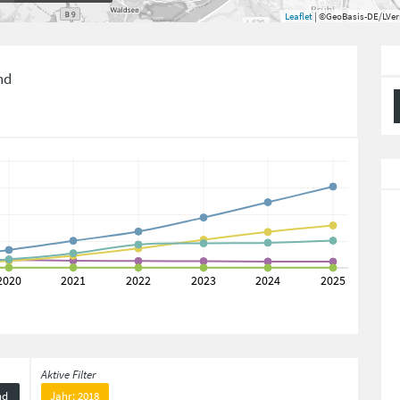
Leaflet
| ©GeoBasis-DE/LVe
nd
Aktive Filter
nd
Jahr: 2018