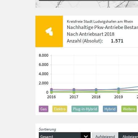
Kreisfreie Stadt Ludwigshafen am Rhein
Nachhaltige Pkw-Antriebe Besta
Nach Antriebsart
2018
Anzahl
(Absolut)
:
1.571
Gas
Elektro
Plug-in-Hybrid
Hybrid
Weitere
Sortierung
Gesamt
Aufsteigend
Absteige