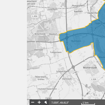
7.059°
,
49.813°
1
km