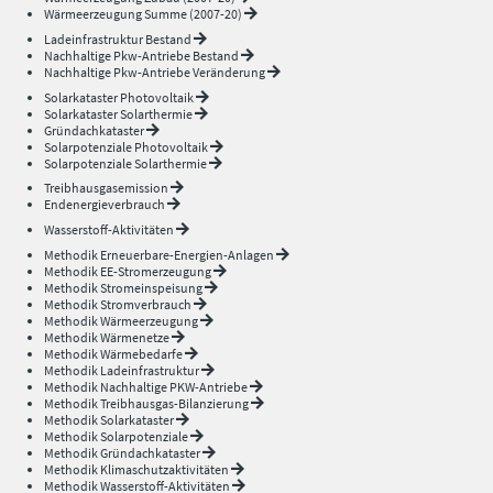
Wärmeerzeugung Summe (2007-20)
Ladeinfrastruktur Bestand
Nachhaltige Pkw-Antriebe Bestand
Nachhaltige Pkw-Antriebe Veränderung
Solarkataster Photovoltaik
Solarkataster Solarthermie
Gründachkataster
Solarpotenziale Photovoltaik
Solarpotenziale Solarthermie
Treibhausgasemission
Endenergieverbrauch
Wasserstoff-Aktivitäten
Methodik Erneuerbare-Energien-Anlagen
Methodik EE-Stromerzeugung
Methodik Stromeinspeisung
Methodik Stromverbrauch
Methodik Wärmeerzeugung
Methodik Wärmenetze
Methodik Wärmebedarfe
Methodik Ladeinfrastruktur
Methodik Nachhaltige PKW-Antriebe
Methodik Treibhausgas-Bilanzierung
Methodik Solarkataster
Methodik Solarpotenziale
Methodik Gründachkataster
Methodik Klimaschutzaktivitäten
Methodik Wasserstoff-Aktivitäten