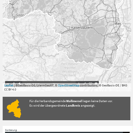
7.059°
,
49.813°
20
km
Leaflet
| ©GeoBasis-DE/LVermGeoRP, ©
OpenStreetMap
contributors, © GeoBasis-DE / BKG
CC BY 4.0
Für die Verbandsgemeinde
Wallmerod
liegen keine Daten vor.
Es wird der übergeordnete
Landkreis
angezeigt.
Sortierung