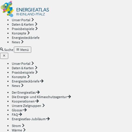
Energieatlas
—
Unser Portal
Daten & Karten
Rheinland-
Praxisbeispiele
Konzepte
Energiesteckbriefe
Pfalz
News
Suche
Menü
Unser Portal
Daten & Karten
Praxisbeispiele
Konzepte
Energiesteckbriefe
News
Der Energieatlas
Die Energie- und Klimaschutzagentur
Kooperationen
Unsere Zielgruppen
Glossar
FAQ
Energieatlas-Jubiläum
Strom
Wärme