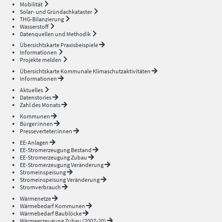
Mobilität
Solar- und Gründachkataster
THG-Bilanzierung
Wasserstoff
Datenquellen und Methodik
Übersichtskarte Praxisbeispiele
Informationen
Projekte melden
Übersichtskarte Kommunale Klimaschutzaktivitäten
Informationen
Aktuelles
Datenstories
Zahl des Monats
Kommunen
Bürger:innen
Presseverteter:innen
EE-Anlagen
EE-Stromerzeugung Bestand
EE-Stromerzeugung Zubau
EE-Stromerzeugung Veränderung
Stromeinspeisung
Stromeinspeisung Veränderung
Stromverbrauch
Wärmenetze
Wärmebedarf Kommunen
Wärmebedarf Baublöcke
Wärmeerzeugung Zubau (2007-20)