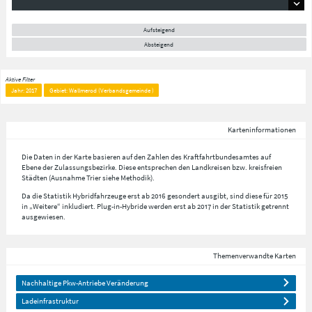
Aufsteigend
Absteigend
Aktive Filter
Jahr: 2017
Gebiet: Wallmerod (Verbandsgemeinde )
Karteninformationen
Die Daten in der Karte basieren auf den Zahlen des Kraftfahrtbundesamtes auf
Ebene der Zulassungsbezirke. Diese entsprechen den Landkreisen bzw. kreisfreien
Städten (Ausnahme Trier siehe Methodik).
Da die Statistik Hybridfahrzeuge erst ab 2016 gesondert ausgibt, sind diese für 2015
in „Weitere“ inkludiert. Plug-in-Hybride werden erst ab 2017 in der Statistik getrennt
ausgewiesen.
Themenverwandte Karten
Nachhaltige Pkw-Antriebe Veränderung
Ladeinfrastruktur